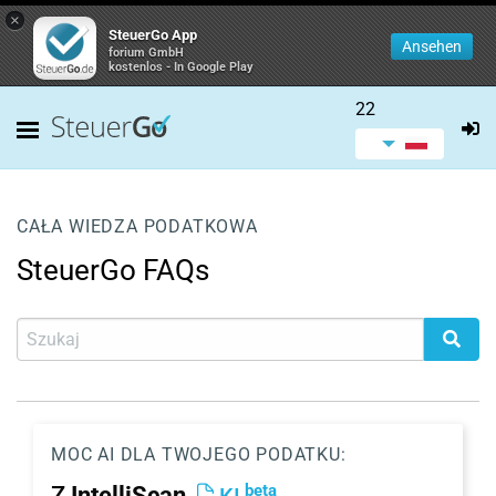
×
SteuerGo App
Ansehen
forium GmbH
kostenlos - In Google Play
22
CAŁA WIEDZA PODATKOWA
SteuerGo FAQs
MOC AI DLA TWOJEGO PODATKU:
beta
Z
IntelliScan