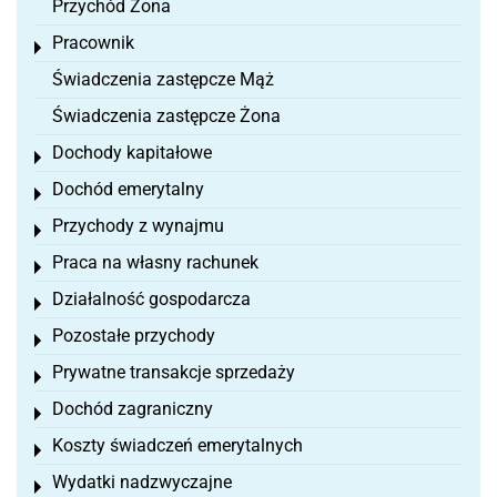
Przychód Żona
Pracownik
Toggle menu
Świadczenia zastępcze Mąż
Świadczenia zastępcze Żona
Dochody kapitałowe
Toggle menu
Dochód emerytalny
Toggle menu
Przychody z wynajmu
Toggle menu
Praca na własny rachunek
Toggle menu
Działalność gospodarcza
Toggle menu
Pozostałe przychody
Toggle menu
Prywatne transakcje sprzedaży
Toggle menu
Dochód zagraniczny
Toggle menu
Koszty świadczeń emerytalnych
Toggle menu
Wydatki nadzwyczajne
Toggle menu