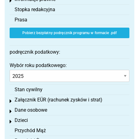
Toggle menu
Stopka redakcyjna
Prasa
Pobierz bezpłatny podręcznik programu w formacie .pdf
podręcznik podatkowy:
Wybór roku podatkowego:
Stan cywilny
Załącznik EÜR (rachunek zysków i strat)
Toggle menu
Dane osobowe
Toggle menu
Dzieci
Toggle menu
Przychód Mąż