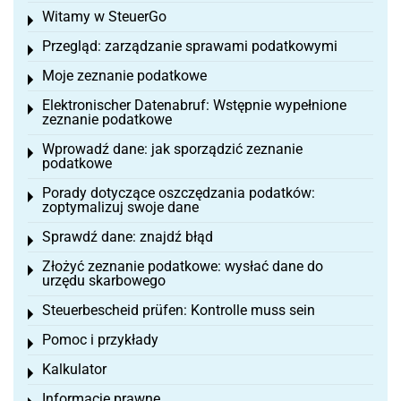
Witamy w SteuerGo
Toggle menu
Przegląd: zarządzanie sprawami podatkowymi
Toggle menu
Moje zeznanie podatkowe
Toggle menu
Elektronischer Datenabruf: Wstępnie wypełnione
Toggle menu
zeznanie podatkowe
Wprowadź dane: jak sporządzić zeznanie
Toggle menu
podatkowe
Porady dotyczące oszczędzania podatków:
Toggle menu
zoptymalizuj swoje dane
Sprawdź dane: znajdź błąd
Toggle menu
Złożyć zeznanie podatkowe: wysłać dane do
Toggle menu
urzędu skarbowego
Steuerbescheid prüfen: Kontrolle muss sein
Toggle menu
Pomoc i przykłady
Toggle menu
Kalkulator
Toggle menu
Informacje prawne