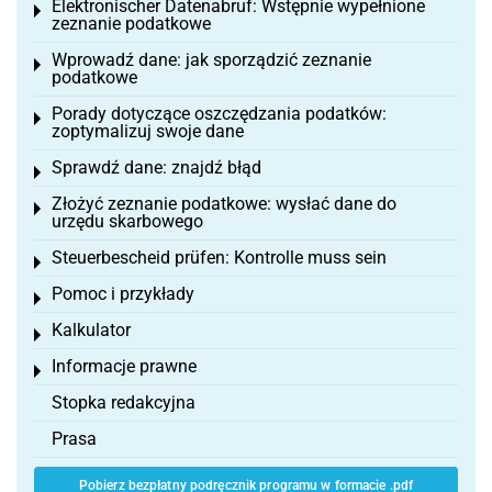
Elektronischer Datenabruf: Wstępnie wypełnione
Toggle menu
zeznanie podatkowe
Wprowadź dane: jak sporządzić zeznanie
Toggle menu
podatkowe
Porady dotyczące oszczędzania podatków:
Toggle menu
zoptymalizuj swoje dane
Sprawdź dane: znajdź błąd
Toggle menu
Złożyć zeznanie podatkowe: wysłać dane do
Toggle menu
urzędu skarbowego
Steuerbescheid prüfen: Kontrolle muss sein
Toggle menu
Pomoc i przykłady
Toggle menu
Kalkulator
Toggle menu
Informacje prawne
Toggle menu
Stopka redakcyjna
Prasa
Pobierz bezpłatny podręcznik programu w formacie .pdf