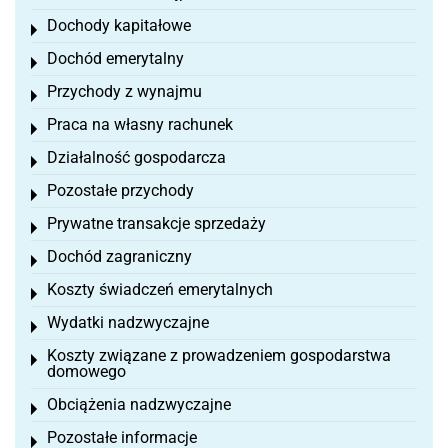
Dochody kapitałowe
Toggle menu
Dochód emerytalny
Toggle menu
Przychody z wynajmu
Toggle menu
Praca na własny rachunek
Toggle menu
Działalność gospodarcza
Toggle menu
Pozostałe przychody
Toggle menu
Prywatne transakcje sprzedaży
Toggle menu
Dochód zagraniczny
Toggle menu
Koszty świadczeń emerytalnych
Toggle menu
Wydatki nadzwyczajne
Toggle menu
Koszty związane z prowadzeniem gospodarstwa
Toggle menu
domowego
Obciążenia nadzwyczajne
Toggle menu
Pozostałe informacje
Toggle menu