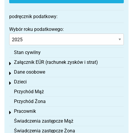
podręcznik podatkowy:
Wybór roku podatkowego:
Stan cywilny
Załącznik EÜR (rachunek zysków i strat)
Toggle menu
Dane osobowe
Toggle menu
Dzieci
Toggle menu
Przychód Mąż
Przychód Żona
Pracownik
Toggle menu
Świadczenia zastępcze Mąż
Świadczenia zastępcze Żona