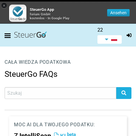
×
SteuerGo App
Ansehen
forium GmbH
kostenlos - In Google Play
22
CAŁA WIEDZA PODATKOWA
SteuerGo FAQs
MOC AI DLA TWOJEGO PODATKU:
beta
Z
IntelliScan