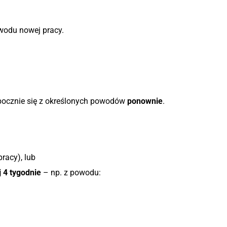
wodu nowej pracy.
pocznie się z określonych powodów
ponownie
.
racy), lub
 4 tygodnie
– np. z powodu: