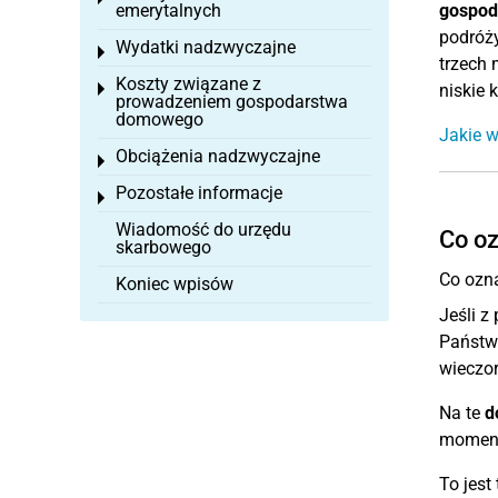
emerytalnych
gospod
podróży
Wydatki nadzwyczajne
Toggle menu
trzech 
Koszty związane z
Toggle menu
niskie 
prowadzeniem gospodarstwa
domowego
Jakie 
Obciążenia nadzwyczajne
Toggle menu
Pozostałe informacje
Toggle menu
Wiadomość do urzędu
Co oz
skarbowego
Co ozna
Koniec wpisów
Jeśli 
Państw
wieczor
Na te
d
moment
To jest