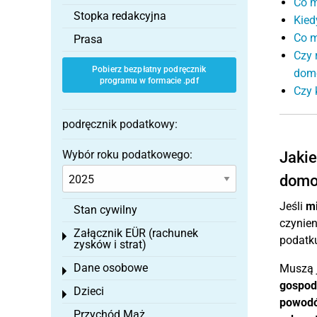
Co m
Stopka redakcyjna
Kied
Co m
Prasa
Czy 
Pobierz bezpłatny podręcznik
dom
programu w formacie .pdf
Czy 
podręcznik podatkowy:
Wybór roku podatkowego:
Jakie
domo
Jeśli
mi
Stan cywilny
czynien
Załącznik EÜR (rachunek
Toggle menu
podatk
zysków i strat)
Dane osobowe
Muszą 
Toggle menu
gospo
Dzieci
Toggle menu
powod
Przychód Mąż