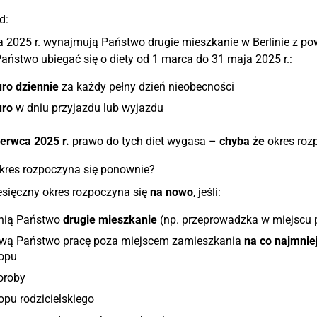
d:
 2025 r. wynajmują Państwo drugie mieszkanie w Berlinie z po
ństwo ubiegać się o diety od 1 marca do 31 maja 2025 r.:
ro dziennie
za każdy pełny dzień nieobecności
uro
w dniu przyjazdu lub wyjazdu
erwca 2025 r.
prawo do tych diet wygasa –
chyba że
okres roz
kres rozpoczyna się ponownie?
sięczny okres rozpoczyna się
na nowo
, jeśli:
nią Państwo
drugie mieszkanie
(np. przeprowadzka w miejscu p
rwą Państwo pracę poza miejscem zamieszkania
na co najmniej
lopu
oroby
opu rodzicielskiego