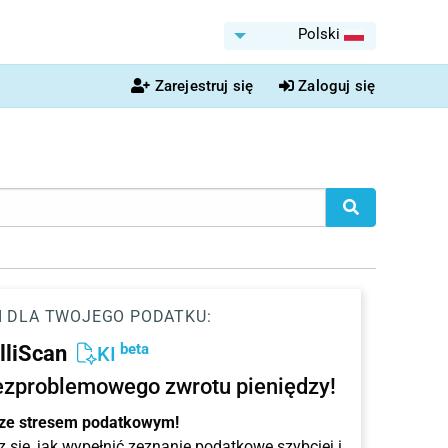
Polski
Zarejestruj się
Zaloguj się
I DLA TWOJEGO PODATKU:
beta
elliScan
KI
ezproblemowego zwrotu pieniędzy!
 ze stresem podatkowym!
 się, jak wypełnić zeznanie podatkowe szybciej i