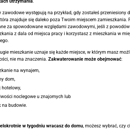
tach utrzymania
.
zawodowe występują na przykład, gdy zostałeś przeniesiony d
która znajduje się daleko poza Twoim miejscem zamieszkania
ne za spowodowane względami zawodowymi, jeśli z powodów p
kania z dala od miejsca pracy i korzystasz z mieszkania w mi
ego.
ugie mieszkanie uznaje się każde miejsce, w którym masz możli
ści, nie ma znaczenia.
Zakwaterowanie może obejmować
:
zkanie na wynajem,
ny dom,
 hotelowy,
iwości noclegowe u znajomych lub
k na budowie.
elokrotnie w tygodniu wracasz do domu
, możesz wybrać, czy 