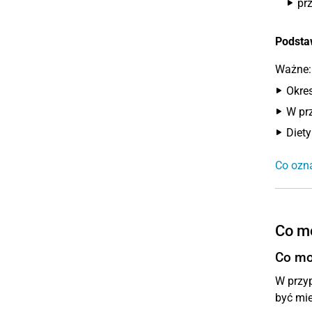
pr
Podsta
Ważne:
Okre
W pr
Diet
Co ozna
Co m
Co mo
W przy
być mie