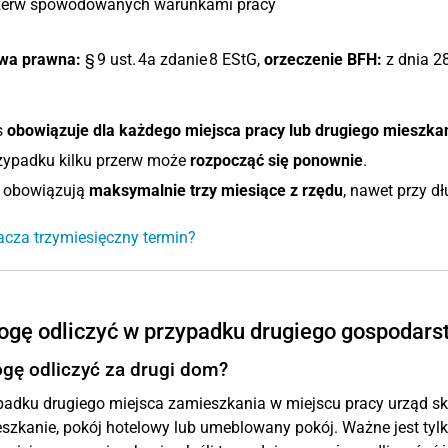
zerw spowodowanych warunkami pracy
wa prawna:
§ 9 ust. 4a zdanie 8 EStG,
orzeczenie BFH:
z dnia 28
s
obowiązuje dla każdego miejsca pracy lub drugiego mieszka
zypadku kilku przerw może
rozpocząć się ponownie
.
y obowiązują
maksymalnie trzy miesiące z rzędu
, nawet przy dł
cza trzymiesięczny termin?
ogę odliczyć w przypadku drugiego gospodar
gę odliczyć za drugi dom?
padku drugiego miejsca zamieszkania w miejscu pracy urząd s
szkanie, pokój hotelowy lub umeblowany pokój. Ważne jest tylko