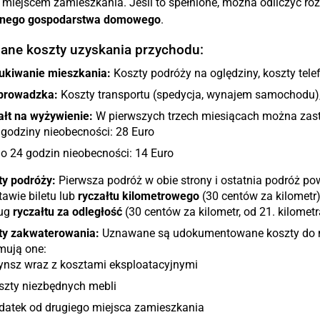
iejscem zamieszkania. Jeśli to spełnione, można odliczyć ró
nego gospodarstwa domowego
.
zane koszty uzyskania przychodu:
ukiwanie mieszkania:
Koszty podróży na oględziny, koszty tele
prowadzka:
Koszty transportu (spedycja, wynajem samochodu),
ałt na wyżywienie:
W pierwszych trzech miesiącach można zast
 godziny nieobecności: 28 Euro
do 24 godzin nieobecności: 14 Euro
ty podróży:
Pierwsza podróż w obie strony i ostatnia podróż po
awie biletu lub
ryczałtu kilometrowego
(30 centów za kilometr
ug
ryczałtu za odległość
(30 centów za kilometr, od 21. kilomet
ty zakwaterowania:
Uznawane są udokumentowane koszty do 
mują one:
ynsz wraz z kosztami eksploatacyjnymi
szty niezbędnych mebli
datek od drugiego miejsca zamieszkania