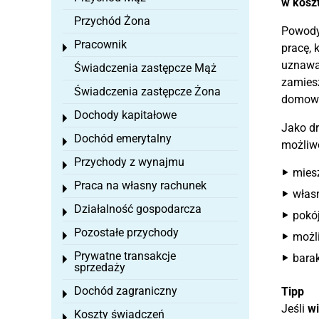
w kosz
Przychód Żona
Powody 
Pracownik
pracę, 
Toggle menu
uznawa
Świadczenia zastępcze Mąż
zamiesz
Świadczenia zastępcze Żona
domow
Dochody kapitałowe
Toggle menu
Jako dr
Dochód emerytalny
Toggle menu
możliwo
Przychody z wynajmu
Toggle menu
mies
Praca na własny rachunek
Toggle menu
włas
Działalność gospodarcza
Toggle menu
pokój
Pozostałe przychody
Toggle menu
możl
Prywatne transakcje
bara
Toggle menu
sprzedaży
Dochód zagraniczny
Tipp
Toggle menu
Jeśli
wi
Koszty świadczeń
Toggle menu