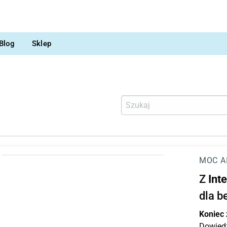
Blog
Sklep
MOC A
Z
Int
dla b
Koniec
Dowiedz