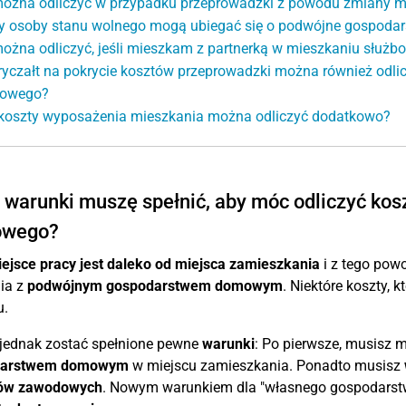
ożna odliczyć w przypadku przeprowadzki z powodu zmiany mi
y osoby stanu wolnego mogą ubiegać się o podwójne gospod
ożna odliczyć, jeśli mieszkam z partnerką w mieszkaniu służ
ryczałt na pokrycie kosztów przeprowadzki można również od
owego?
koszty wyposażenia mieszkania można odliczyć dodatkowo?
 warunki muszę spełnić, aby móc odliczyć ko
wego?
ejsce pracy jest daleko od miejsca zamieszkania
i z tego pow
ia z
podwójnym gospodarstwem domowym
. Niektóre koszty, 
u.
jednak zostać spełnione pewne
warunki
: Po pierwsze, musisz 
darstwem domowym
w miejscu zamieszkania. Ponadto musisz
ów zawodowych
. Nowym warunkiem dla "własnego gospodarst