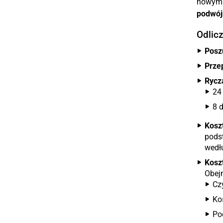
nowym m
podwój
Odlic
Posz
Prze
Rycz
24
8 
Kosz
podst
wedł
Kosz
Obej
Cz
Ko
Po