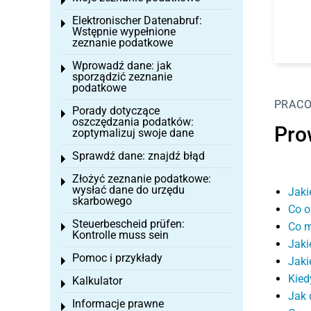
Toggle menu
Elektronischer Datenabruf:
Toggle menu
Wstępnie wypełnione
zeznanie podatkowe
Wprowadź dane: jak
Toggle menu
sporządzić zeznanie
podatkowe
PRAC
Porady dotyczące
Toggle menu
oszczędzania podatków:
Pro
zoptymalizuj swoje dane
Sprawdź dane: znajdź błąd
Toggle menu
Złożyć zeznanie podatkowe:
Toggle menu
wysłać dane do urzędu
Jaki
skarbowego
Co o
Steuerbescheid prüfen:
Co m
Toggle menu
Kontrolle muss sein
Jaki
Pomoc i przykłady
Jaki
Toggle menu
Kied
Kalkulator
Toggle menu
Jak 
Informacje prawne
Toggle menu