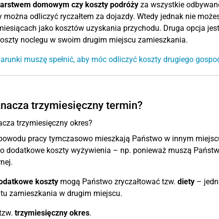
arstwem domowym czy koszty podróży
za wszystkie odbywane
 można odliczyć ryczałtem za dojazdy. Wtedy jednak nie możes
miesiącach jako kosztów uzyskania przychodu. Druga opcja jest
koszty noclegu w swoim drugim miejscu zamieszkania.
warunki muszę spełnić, aby móc odliczyć koszty drugiego gos
nacza trzymiesięczny termin?
cza trzymiesięczny okres?
z powodu pracy tymczasowo mieszkają Państwo w innym miejs
o dodatkowe koszty wyżywienia – np. ponieważ muszą Państwo 
nej.
odatkowe koszty
mogą Państwo zryczałtować tzw.
diety
– jed
u zamieszkania w drugim miejscu.
 tzw.
trzymiesięczny okres
.