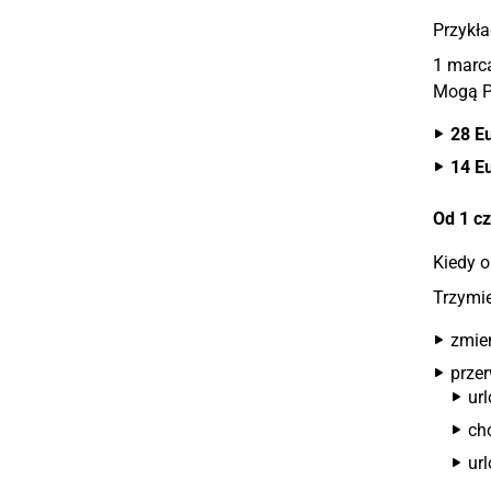
Przykła
1 marca
Mogą Pa
28 Eu
14 E
Od 1 cz
Kiedy o
Trzymie
zmie
prze
ur
ch
url