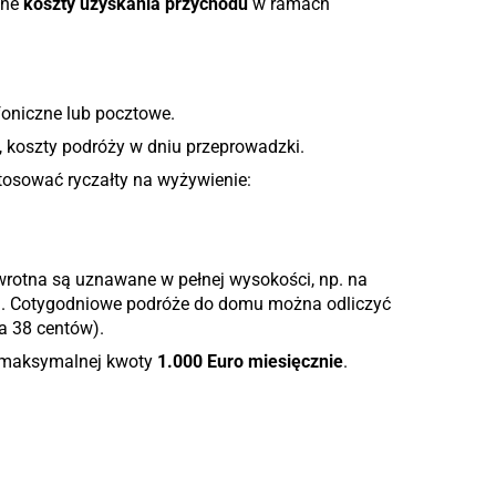
żne
koszty uzyskania przychodu
w ramach
foniczne lub pocztowe.
 koszty podróży w dniu przeprowadzki.
osować ryczałty na wyżywienie:
wrotna są uznawane w pełnej wysokości, np. na
). Cotygodniowe podróże do domu można odliczyć
ra 38 centów).
maksymalnej kwoty
1.000 Euro miesięcznie
.