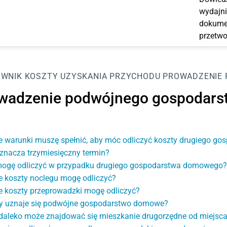
wydajni
dokumen
przetwo
OWNIK
KOSZTY UZYSKANIA PRZYCHODU
PROWADZENIE
wadzenie podwójnego gospodar
e warunki muszę spełnić, aby móc odliczyć koszty drugiego 
znacza trzymiesięczny termin?
ogę odliczyć w przypadku drugiego gospodarstwa domowego?
e koszty noclegu mogę odliczyć?
e koszty przeprowadzki mogę odliczyć?
y uznaje się podwójne gospodarstwo domowe?
daleko może znajdować się mieszkanie drugorzędne od miejsca