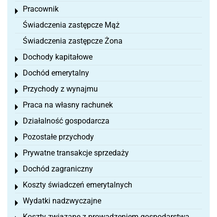
Pracownik
Toggle menu
Świadczenia zastępcze Mąż
Świadczenia zastępcze Żona
Dochody kapitałowe
Toggle menu
Dochód emerytalny
Toggle menu
Przychody z wynajmu
Toggle menu
Praca na własny rachunek
Toggle menu
Działalność gospodarcza
Toggle menu
Pozostałe przychody
Toggle menu
Prywatne transakcje sprzedaży
Toggle menu
Dochód zagraniczny
Toggle menu
Koszty świadczeń emerytalnych
Toggle menu
Wydatki nadzwyczajne
Toggle menu
Koszty związane z prowadzeniem gospodarstwa