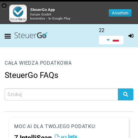
×
SteuerGo App
Ansehen
forium GmbH
kostenlos - In Google Play
22
CAŁA WIEDZA PODATKOWA
SteuerGo FAQs
MOC AI DLA TWOJEGO PODATKU:
beta
Z
IntelliScan