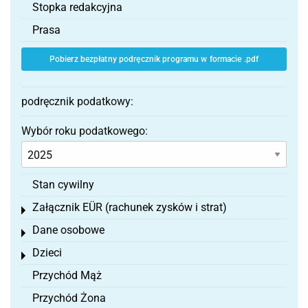
Stopka redakcyjna
Prasa
Pobierz bezpłatny podręcznik programu w formacie .pdf
podręcznik podatkowy:
Wybór roku podatkowego:
Stan cywilny
Załącznik EÜR (rachunek zysków i strat)
Toggle menu
Dane osobowe
Toggle menu
Dzieci
Toggle menu
Przychód Mąż
Przychód Żona