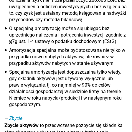
odliczenia, zysk nie może przekroczyć 200.000 EUR, bez
uwzględnienia odliczeń inwestycyjnych i bez względu na
to, czy zysk jest ustalany metodą księgowania nadwyżki
przychodów czy metodą bilansową.
O specjalną amortyzację można się ubiegać bez
uprzedniego naliczenia i potrącenia inwestycji zgodnie z
§7g ust. 1-4 ustawy o podatku dochodowym (EStG).
Amortyzacja specjalna może być stosowana nie tylko w
przypadku nowo nabytych aktywów, ale również w
przypadku aktywów nabytych w stanie używanym.
Specjalna amortyzacja jest dopuszczalna tylko wtedy,
gdy składnik aktywów jest używany wyłącznie lub
prawie wyłącznie, tj. co najmniej w 90% do celów
działalności gospodarczej w siedzibie firmy na terenie
Niemiec w roku nabycia/produkcji i w następnym roku
gospodarczym.
Zbycie
Zbycie aktywów
to przedwczesne pozbycie się składnika