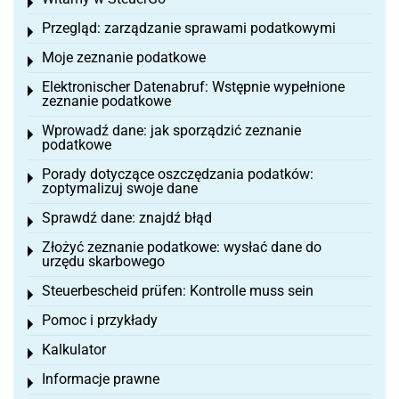
Toggle menu
Przegląd: zarządzanie sprawami podatkowymi
Toggle menu
Moje zeznanie podatkowe
Toggle menu
Elektronischer Datenabruf: Wstępnie wypełnione
Toggle menu
zeznanie podatkowe
Wprowadź dane: jak sporządzić zeznanie
Toggle menu
podatkowe
Porady dotyczące oszczędzania podatków:
Toggle menu
zoptymalizuj swoje dane
Sprawdź dane: znajdź błąd
Toggle menu
Złożyć zeznanie podatkowe: wysłać dane do
Toggle menu
urzędu skarbowego
Steuerbescheid prüfen: Kontrolle muss sein
Toggle menu
Pomoc i przykłady
Toggle menu
Kalkulator
Toggle menu
Informacje prawne
Toggle menu