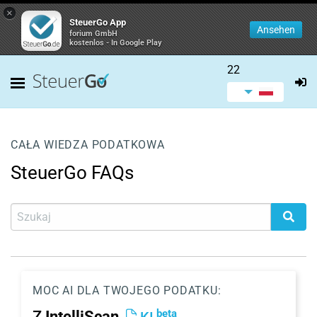
×
SteuerGo App
Ansehen
forium GmbH
kostenlos - In Google Play
22
CAŁA WIEDZA PODATKOWA
SteuerGo FAQs
MOC AI DLA TWOJEGO PODATKU:
beta
Z
IntelliScan