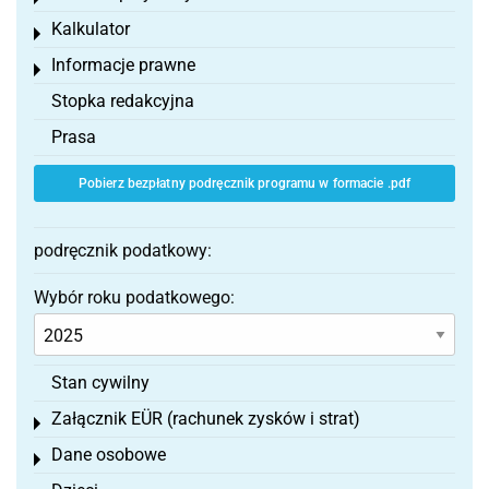
Kalkulator
Toggle menu
Informacje prawne
Toggle menu
Stopka redakcyjna
Prasa
Pobierz bezpłatny podręcznik programu w formacie .pdf
podręcznik podatkowy:
Wybór roku podatkowego:
Stan cywilny
Załącznik EÜR (rachunek zysków i strat)
Toggle menu
Dane osobowe
Toggle menu