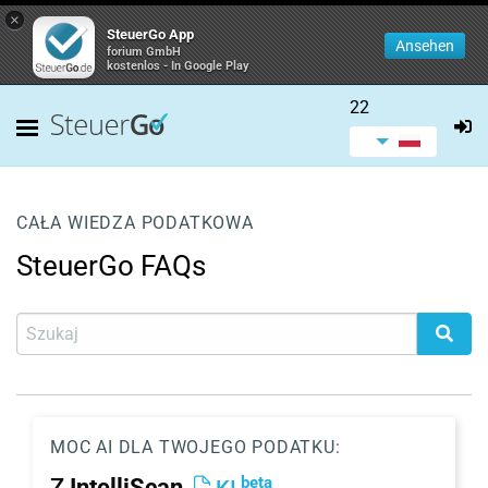
×
SteuerGo App
Ansehen
forium GmbH
kostenlos - In Google Play
22
CAŁA WIEDZA PODATKOWA
SteuerGo FAQs
MOC AI DLA TWOJEGO PODATKU:
beta
Z
IntelliScan