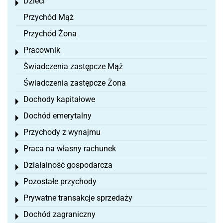
Dzieci
Toggle menu
Przychód Mąż
Przychód Żona
Pracownik
Toggle menu
Świadczenia zastępcze Mąż
Świadczenia zastępcze Żona
Dochody kapitałowe
Toggle menu
Dochód emerytalny
Toggle menu
Przychody z wynajmu
Toggle menu
Praca na własny rachunek
Toggle menu
Działalność gospodarcza
Toggle menu
Pozostałe przychody
Toggle menu
Prywatne transakcje sprzedaży
Toggle menu
Dochód zagraniczny
Toggle menu