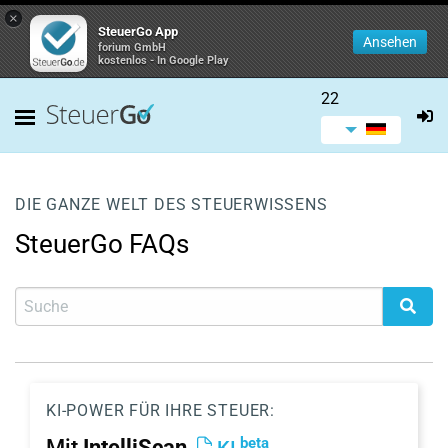
×
SteuerGo App
Ansehen
forium GmbH
kostenlos - In Google Play
22
DIE GANZE WELT DES STEUERWISSENS
SteuerGo FAQs
KI-POWER FÜR IHRE STEUER:
beta
Mit
IntelliScan