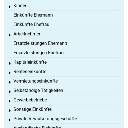
Kinder
Toggle menu
Einkünfte Ehemann
Einkünfte Ehefrau
Arbeitnehmer
Toggle menu
Ersatzleistungen Ehemann
Ersatzleistungen Ehefrau
Kapitaleinkünfte
Toggle menu
Renteneinkünfte
Toggle menu
Vermietungseinkünfte
Toggle menu
Selbständige Tätigkeiten
Toggle menu
Gewerbebetriebe
Toggle menu
Sonstige Einkünfte
Toggle menu
Private Veräußerungsgeschäfte
Toggle menu