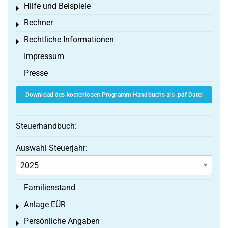
Hilfe und Beispiele
Toggle menu
Rechner
Toggle menu
Rechtliche Informationen
Toggle menu
Impressum
Presse
Download des kostenlosen Programm-Handbuchs als .pdf Datei
Steuerhandbuch:
Auswahl Steuerjahr:
Familienstand
Anlage EÜR
Toggle menu
Persönliche Angaben
Toggle menu