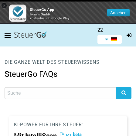
×
SteuerGo App
Ansehen
forium GmbH
kostenlos - In Google Play
22
DIE GANZE WELT DES STEUERWISSENS
SteuerGo FAQs
KI-POWER FÜR IHRE STEUER:
beta
Mit
IntelliScan