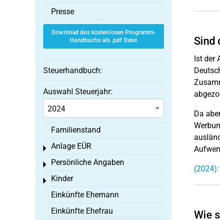
Presse
Download des kostenlosen Programm-
Sind 
Handbuchs als .pdf Datei
Ist der
Steuerhandbuch:
Deutsch
Zusamme
Auswahl Steuerjahr:
abgezog
Da aber
Werbung
Familienstand
ausländ
Anlage EÜR
Toggle menu
Aufwend
Persönliche Angaben
Toggle menu
(2024):
Kinder
Toggle menu
Einkünfte Ehemann
Einkünfte Ehefrau
Wie s