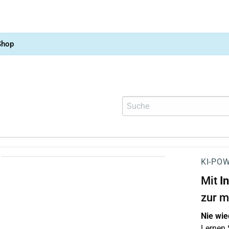
Shop
KI-POW
Mit
I
zur m
Nie wie
Lernen S