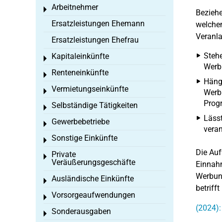
Arbeitnehmer
Toggle menu
Beziehe
Ersatzleistungen Ehemann
welchem
Veranla
Ersatzleistungen Ehefrau
Stehe
Kapitaleinkünfte
Toggle menu
Werbu
Renteneinkünfte
Toggle menu
Häng
Vermietungseinkünfte
Toggle menu
Werb
Prog
Selbständige Tätigkeiten
Toggle menu
Lässt
Gewerbebetriebe
Toggle menu
veran
Sonstige Einkünfte
Toggle menu
Die Auf
Private
Toggle menu
Veräußerungsgeschäfte
Einnahm
Werbung
Ausländische Einkünfte
Toggle menu
betriff
Vorsorgeaufwendungen
Toggle menu
(2024):
Sonderausgaben
Toggle menu