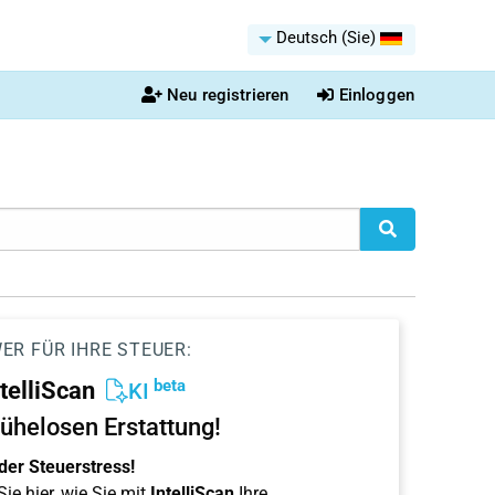
Deutsch (Sie)
Neu registrieren
Einloggen
ER FÜR IHRE STEUER:
beta
ntelliScan
KI
ühelosen Erstattung!
der Steuerstress!
ie hier, wie Sie mit
IntelliScan
Ihre