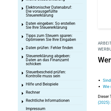
Toggle menu
Elektronischer Datenabruf:
Toggle menu
Die vorausgefüllte
Steuererklärung
Daten eingeben: So erstellen
Toggle menu
Sie Ihre Steuererklärung
Tipps zum Steuern sparen:
Toggle menu
Optimieren Sie Ihre Eingaben
ARBEI
Daten prüfen: Fehler finden
Toggle menu
WERB
Steuererklärung abgeben:
Toggle menu
Wer
Daten an das Finanzamt
schicken
Steuerbescheid prüfen:
Toggle menu
Kontrolle muss sein
Sind
Hilfe und Beispiele
Toggle menu
Wie 
Rechner
Toggle menu
Dieser 
Rechtliche Informationen
Toggle menu
(2025)
Impressum