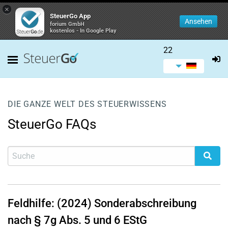
×
SteuerGo App
Ansehen
forium GmbH
kostenlos - In Google Play
22
DIE GANZE WELT DES STEUERWISSENS
SteuerGo FAQs
Feldhilfe: (2024) Sonderabschreibung
nach § 7g Abs. 5 und 6 EStG