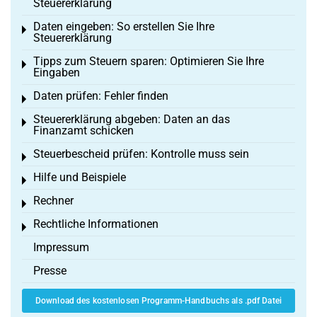
Steuererklärung
Daten eingeben: So erstellen Sie Ihre
Toggle menu
Steuererklärung
Tipps zum Steuern sparen: Optimieren Sie Ihre
Toggle menu
Eingaben
Daten prüfen: Fehler finden
Toggle menu
Steuererklärung abgeben: Daten an das
Toggle menu
Finanzamt schicken
Steuerbescheid prüfen: Kontrolle muss sein
Toggle menu
Hilfe und Beispiele
Toggle menu
Rechner
Toggle menu
Rechtliche Informationen
Toggle menu
Impressum
Presse
Download des kostenlosen Programm-Handbuchs als .pdf Datei