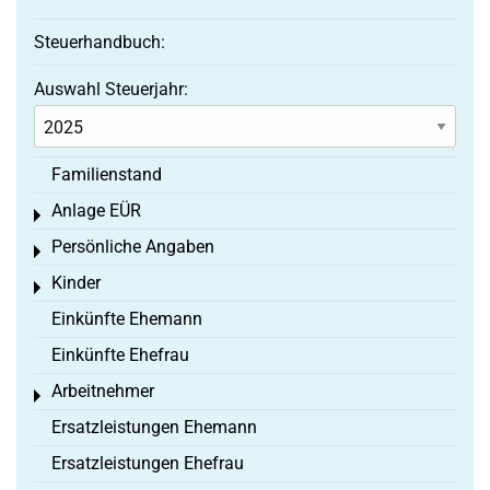
Steuerhandbuch:
Auswahl Steuerjahr:
Familienstand
Anlage EÜR
Toggle menu
Persönliche Angaben
Toggle menu
Kinder
Toggle menu
Einkünfte Ehemann
Einkünfte Ehefrau
Arbeitnehmer
Toggle menu
Ersatzleistungen Ehemann
Ersatzleistungen Ehefrau