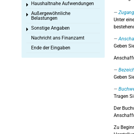
Haushaltnahe Aufwendungen
Toggle menu
Zugan
Außergewöhnliche
Toggle menu
Belastungen
Unter ei
bestehend
Sonstige Angaben
Toggle menu
Nachricht ans Finanzamt
Anschaf
Geben Sie
Ende der Eingaben
Anschaffu
Bezeic
Geben Sie
Buchwe
Tragen Si
Der Buchw
Anschaffu
Zu Beginn