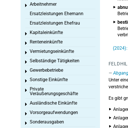
Arbeitnehmer
Toggle menu
abnu
Ersatzleistungen Ehemann
Betri
best
Ersatzleistungen Ehefrau
Betri
Kapitaleinkünfte
Toggle menu
verb
Renteneinkünfte
Toggle menu
(2024):
Vermietungseinkünfte
Toggle menu
Selbständige Tätigkeiten
Toggle menu
FELDHI
Gewerbebetriebe
Toggle menu
Abgan
Sonstige Einkünfte
Unter ei
Toggle menu
verstriche
Private
Toggle menu
Veräußerungsgeschäfte
Es gibt g
Ausländische Einkünfte
Toggle menu
Anlage
Vorsorgeaufwendungen
Toggle menu
Anlagen
Sonderausgaben
Toggle menu
Anlage