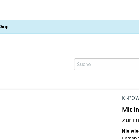
Shop
KI-POW
Mit
I
zur m
Nie wie
Lernen S