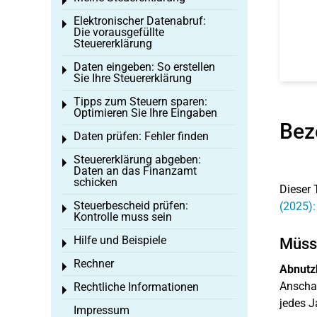
Toggle menu
Elektronischer Datenabruf:
Toggle menu
Die vorausgefüllte
Steuererklärung
Daten eingeben: So erstellen
Toggle menu
Sie Ihre Steuererklärung
Tipps zum Steuern sparen:
Toggle menu
Optimieren Sie Ihre Eingaben
Bez
Daten prüfen: Fehler finden
Toggle menu
Steuererklärung abgeben:
Toggle menu
Daten an das Finanzamt
schicken
Dieser 
Steuerbescheid prüfen:
(2025)
Toggle menu
Kontrolle muss sein
Hilfe und Beispiele
Müsse
Toggle menu
Rechner
Toggle menu
Abnutz
Anschaf
Rechtliche Informationen
Toggle menu
jedes J
Impressum