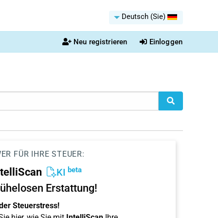
Deutsch (Sie)
Neu registrieren
Einloggen
ER FÜR IHRE STEUER:
beta
ntelliScan
KI
ühelosen Erstattung!
der Steuerstress!
ie hier, wie Sie mit
IntelliScan
Ihre