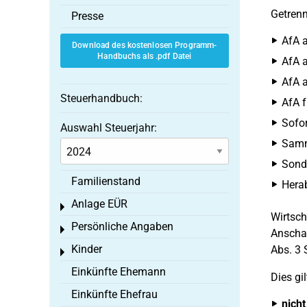
Getren
Presse
AfA a
Download des kostenlosen Programm-
Handbuchs als .pdf Datei
AfA a
AfA a
Steuerhandbuch:
AfA f
Sofor
Auswahl Steuerjahr:
Samme
Sond
Familienstand
Hera
Anlage EÜR
Toggle menu
Wirtsch
Persönliche Angaben
Toggle menu
Anschaf
Kinder
Abs. 3 
Toggle menu
Einkünfte Ehemann
Dies gil
Einkünfte Ehefrau
nicht