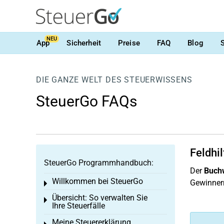
NEU
App
Sicherheit
Preise
FAQ
Blog
DIE GANZE WELT DES STEUERWISSENS
SteuerGo FAQs
Feldhi
SteuerGo Programmhandbuch:
Der
Buchw
Willkommen bei SteuerGo
Gewinner
Toggle menu
Übersicht: So verwalten Sie
Toggle menu
Ihre Steuerfälle
Meine Steuererklärung