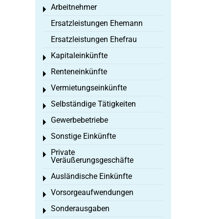
Arbeitnehmer
Toggle menu
Ersatzleistungen Ehemann
Ersatzleistungen Ehefrau
Kapitaleinkünfte
Toggle menu
Renteneinkünfte
Toggle menu
Vermietungseinkünfte
Toggle menu
Selbständige Tätigkeiten
Toggle menu
Gewerbebetriebe
Toggle menu
Sonstige Einkünfte
Toggle menu
Private
Toggle menu
Veräußerungsgeschäfte
Ausländische Einkünfte
Toggle menu
Vorsorgeaufwendungen
Toggle menu
Sonderausgaben
Toggle menu