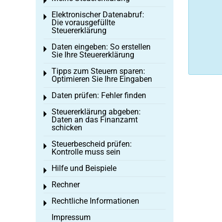
Toggle menu
Elektronischer Datenabruf:
Toggle menu
Die vorausgefüllte
Steuererklärung
Daten eingeben: So erstellen
Toggle menu
Sie Ihre Steuererklärung
Tipps zum Steuern sparen:
Toggle menu
Optimieren Sie Ihre Eingaben
Daten prüfen: Fehler finden
Toggle menu
Steuererklärung abgeben:
Toggle menu
Daten an das Finanzamt
schicken
Steuerbescheid prüfen:
Toggle menu
Kontrolle muss sein
Hilfe und Beispiele
Toggle menu
Rechner
Toggle menu
Rechtliche Informationen
Toggle menu
Impressum