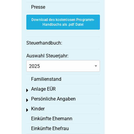
Presse
Download des kostenlosen Programm-
Handbuchs als .pdf Datei
Steuerhandbuch:
Auswahl Steuerjahr:
Familienstand
Anlage EÜR
Toggle menu
Persönliche Angaben
Toggle menu
Kinder
Toggle menu
Einkünfte Ehemann
Einkünfte Ehefrau