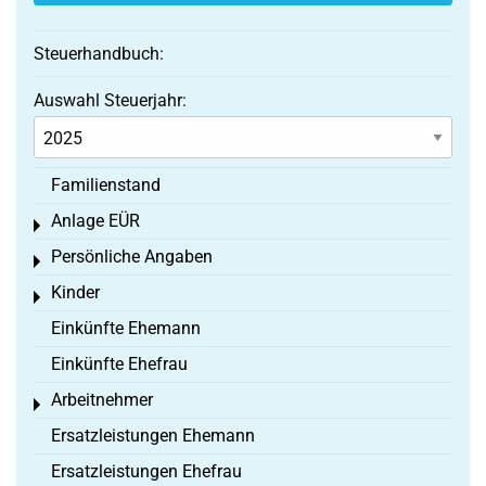
Steuerhandbuch:
Auswahl Steuerjahr:
Familienstand
Anlage EÜR
Toggle menu
Persönliche Angaben
Toggle menu
Kinder
Toggle menu
Einkünfte Ehemann
Einkünfte Ehefrau
Arbeitnehmer
Toggle menu
Ersatzleistungen Ehemann
Ersatzleistungen Ehefrau