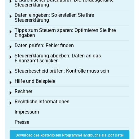
Toggle menu
Steuererklärung
Daten eingeben: So erstellen Sie Ihre
Toggle menu
Steuererklärung
Tipps zum Steuern sparen: Optimieren Sie Ihre
Toggle menu
Eingaben
Daten prüfen: Fehler finden
Toggle menu
Steuererklärung abgeben: Daten an das
Toggle menu
Finanzamt schicken
Steuerbescheid prüfen: Kontrolle muss sein
Toggle menu
Hilfe und Beispiele
Toggle menu
Rechner
Toggle menu
Rechtliche Informationen
Toggle menu
Impressum
Presse
Download des kostenlosen Programm-Handbuchs als .pdf Datei