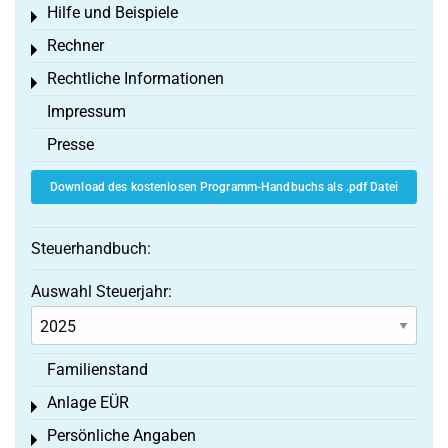
Hilfe und Beispiele
Toggle menu
Rechner
Toggle menu
Rechtliche Informationen
Toggle menu
Impressum
Presse
Download des kostenlosen Programm-Handbuchs als .pdf Datei
Steuerhandbuch:
Auswahl Steuerjahr:
Familienstand
Anlage EÜR
Toggle menu
Persönliche Angaben
Toggle menu