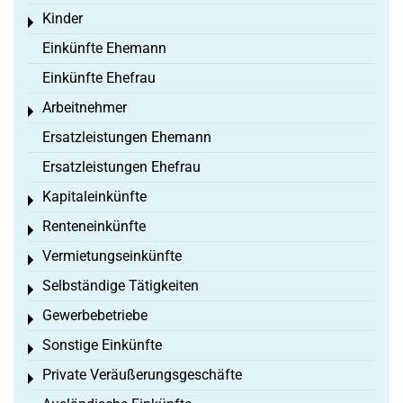
Kinder
Toggle menu
Einkünfte Ehemann
Einkünfte Ehefrau
Arbeitnehmer
Toggle menu
Ersatzleistungen Ehemann
Ersatzleistungen Ehefrau
Kapitaleinkünfte
Toggle menu
Renteneinkünfte
Toggle menu
Vermietungseinkünfte
Toggle menu
Selbständige Tätigkeiten
Toggle menu
Gewerbebetriebe
Toggle menu
Sonstige Einkünfte
Toggle menu
Private Veräußerungsgeschäfte
Toggle menu