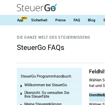
NEU
App
Sicherheit
Preise
FAQ
Blog
DIE GANZE WELT DES STEUERWISSENS
SteuerGo FAQs
Feldhi
SteuerGo Programmhandbuch:
Wählen Si
Willkommen bei SteuerGo
hat und S
Toggle menu
Übersicht: So verwalten Sie
Toggle menu
Unmittel
Ihre Steuerfälle
Meine Steuererklärung
Wählen Si