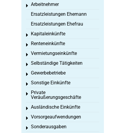
Arbeitnehmer
Toggle menu
Ersatzleistungen Ehemann
Ersatzleistungen Ehefrau
Kapitaleinkünfte
Toggle menu
Renteneinkünfte
Toggle menu
Vermietungseinkünfte
Toggle menu
Selbständige Tätigkeiten
Toggle menu
Gewerbebetriebe
Toggle menu
Sonstige Einkünfte
Toggle menu
Private
Toggle menu
Veräußerungsgeschäfte
Ausländische Einkünfte
Toggle menu
Vorsorgeaufwendungen
Toggle menu
Sonderausgaben
Toggle menu