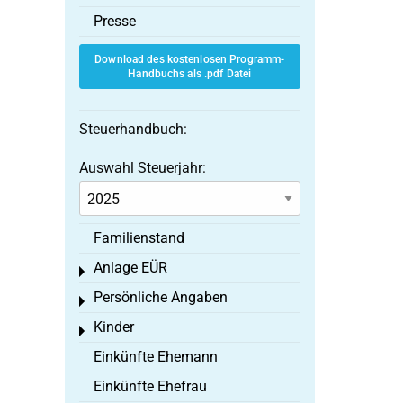
Presse
Download des kostenlosen Programm-
Handbuchs als .pdf Datei
Steuerhandbuch:
Auswahl Steuerjahr:
Familienstand
Anlage EÜR
Toggle menu
Persönliche Angaben
Toggle menu
Kinder
Toggle menu
Einkünfte Ehemann
Einkünfte Ehefrau