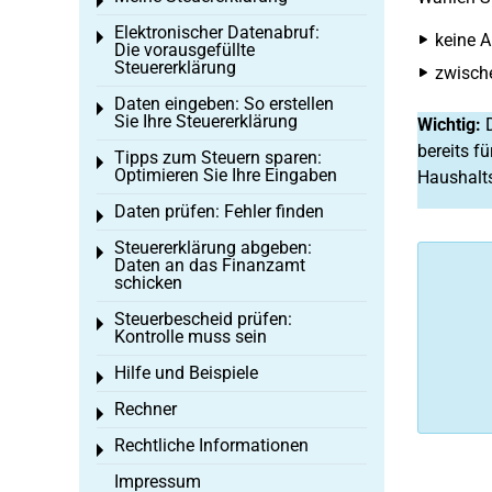
Toggle menu
Elektronischer Datenabruf:
Toggle menu
keine A
Die vorausgefüllte
Steuererklärung
zwisch
Daten eingeben: So erstellen
Toggle menu
Sie Ihre Steuererklärung
Wichtig:
D
bereits fü
Tipps zum Steuern sparen:
Toggle menu
Optimieren Sie Ihre Eingaben
Haushalt
Daten prüfen: Fehler finden
Toggle menu
Steuererklärung abgeben:
Toggle menu
Daten an das Finanzamt
schicken
Steuerbescheid prüfen:
Toggle menu
Kontrolle muss sein
Hilfe und Beispiele
Toggle menu
Rechner
Toggle menu
Rechtliche Informationen
Toggle menu
Impressum