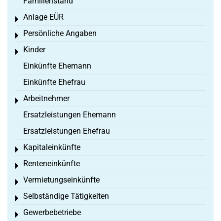
Familienstand
Anlage EÜR
Toggle menu
Persönliche Angaben
Toggle menu
Kinder
Toggle menu
Einkünfte Ehemann
Einkünfte Ehefrau
Arbeitnehmer
Toggle menu
Ersatzleistungen Ehemann
Ersatzleistungen Ehefrau
Kapitaleinkünfte
Toggle menu
Renteneinkünfte
Toggle menu
Vermietungseinkünfte
Toggle menu
Selbständige Tätigkeiten
Toggle menu
Gewerbebetriebe
Toggle menu