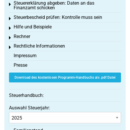
Steuererklärung abgeben: Daten an das
Toggle menu
Finanzamt schicken
Steuerbescheid prüfen: Kontrolle muss sein
Toggle menu
Hilfe und Beispiele
Toggle menu
Rechner
Toggle menu
Rechtliche Informationen
Toggle menu
Impressum
Presse
Download des kostenlosen Programm-Handbuchs als .pdf Datei
Steuerhandbuch:
Auswahl Steuerjahr: