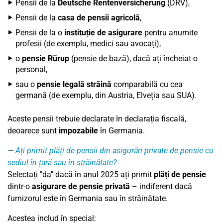
Pensii de la
Deutsche Rentenversicherung
(DRV),
Pensii de la
casa de pensii agricolă
,
Pensii de la o
instituție de asigurare
pentru anumite
profesii (de exemplu, medici sau avocați),
o
pensie Rürup
(pensie de bază), dacă ați încheiat-o
personal,
sau o
pensie legală străină
comparabilă cu cea
germană (de exemplu, din Austria, Elveția sau SUA).
Aceste pensii trebuie declarate în declarația fiscală,
deoarece sunt
impozabile
în Germania.
Ați primit plăți de pensii din asigurări private de pensie cu
sediul în țară sau în străinătate?
Selectați "da" dacă în anul 2025 ați primit
plăți de pensie
dintr-o
asigurare de pensie privată
– indiferent dacă
furnizorul este în Germania sau în străinătate.
Acestea includ în special: