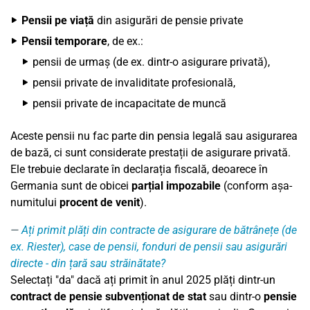
Pensii pe viață
din asigurări de pensie private
Pensii temporare
, de ex.:
pensii de urmaș (de ex. dintr-o asigurare privată),
pensii private de invaliditate profesională,
pensii private de incapacitate de muncă
Aceste pensii nu fac parte din pensia legală sau asigurarea
de bază, ci sunt considerate prestații de asigurare privată.
Ele trebuie declarate în declarația fiscală, deoarece în
Germania sunt de obicei
parțial impozabile
(conform așa-
numitului
procent de venit
).
Ați primit plăți din contracte de asigurare de bătrânețe (de
ex. Riester), case de pensii, fonduri de pensii sau asigurări
directe - din țară sau străinătate?
Selectați "da" dacă ați primit în anul 2025 plăți dintr-un
contract de pensie subvenționat de stat
sau dintr-o
pensie