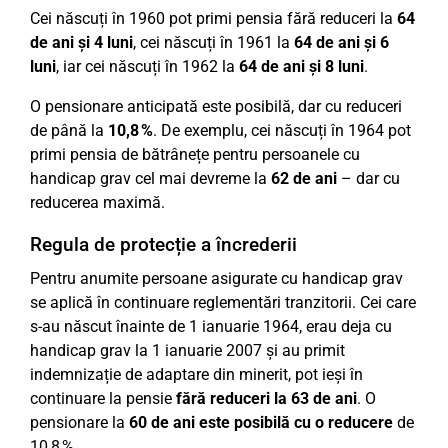
Cei născuți în 1960 pot primi pensia fără reduceri la
64
de ani și 4 luni
, cei născuți în 1961 la
64 de ani și 6
luni
, iar cei născuți în 1962 la
64 de ani și 8 luni
.
O pensionare anticipată este posibilă, dar cu reduceri
de până la
10,8 %
. De exemplu, cei născuți în 1964 pot
primi pensia de bătrânețe pentru persoanele cu
handicap grav cel mai devreme la
62 de ani
– dar cu
reducerea maximă.
Regula de protecție a încrederii
Pentru anumite persoane asigurate cu handicap grav
se aplică în continuare reglementări tranzitorii. Cei care
s-au născut înainte de 1 ianuarie 1964, erau deja cu
handicap grav la 1 ianuarie 2007 și au primit
indemnizație de adaptare din minerit, pot ieși în
continuare la pensie
fără reduceri la 63 de ani
. O
pensionare la
60 de ani este posibilă cu o reducere
de
10,8 %.