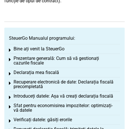
funcție de tipul de contract).
SteuerGo Manualul programului:
Bine ați venit la SteuerGo
Toggle menu
Prezentare generală: Cum să vă gestionați
Toggle menu
cazurile fiscale
Declarația mea fiscală
Toggle menu
Recuperare electronică de date: Declarația fiscală
Toggle menu
precompletată
Introduceți datele: Așa vă creați declarația fiscală
Toggle menu
Sfat pentru economisirea impozitelor: optimizați-
Toggle menu
vă datele
Verificați datele: găsiți erorile
Toggle menu