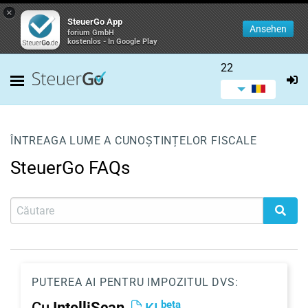
×
SteuerGo App
Ansehen
forium GmbH
kostenlos - In Google Play
22
ÎNTREAGA LUME A CUNOȘTINȚELOR FISCALE
SteuerGo FAQs
PUTEREA AI PENTRU IMPOZITUL DVS:
beta
Cu
IntelliScan