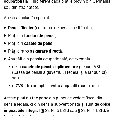
ocupațională
– indiferent dacă plățile provin din Germania
sau din străinătate.
Acestea includ în special:
Pensii Riester
(contracte de pensie certificate),
Plăți din
fonduri de pensii
,
Plăți din
casete de pensii
,
Plăți dintr-o
asigurare directă
,
Anuități din pensia ocupațională, de exemplu
de la
casete de pensii suplimentare
precum VBL
(Cassa de pensii a guvernului federal și a landurilor)
sau
o
ZVK
(de exemplu, pentru angajații municipali).
Aceste plăți nu fac parte din punct de vedere fiscal din
pensia legală, ci din pensia subvenționată și sunt
de obicei
impozabile integral
(§ 22 Nr. 5 EStG sau § 22 Nr. 1 EStG, în