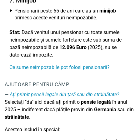
7. Minijob
Pensionarii peste 65 de ani care au un
minijob
primesc aceste venituri neimpozabile.
Sfat:
Dacă venitul unui pensionar cu toate sumele
neimpozabile și sumele forfetare este sub suma de
bază neimpozabilă de
12.096 Euro
(2025), nu se
datorează impozite.
Ce sume neimpozabile pot folosi pensionarii?
AJUTOARE PENTRU CÂMP
Ați primit pensii legale din țară sau din străinătate?
Selectați "da" aici dacă ați primit o
pensie legală
în anul
2025 – indiferent dacă plățile provin din
Germania
sau din
străinătate
.
Acestea includ în special: