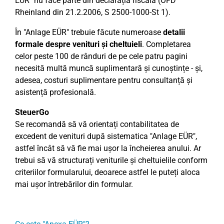
EÜR" nu face parte din declarația fiscală (OFD
Rheinland din 21.2.2006, S 2500-1000-St 1).
În "Anlage EÜR" trebuie făcute numeroase
detalii
formale despre venituri și cheltuieli
. Completarea
celor peste 100 de rânduri de pe cele patru pagini
necesită multă muncă suplimentară și cunoștințe - și,
adesea, costuri suplimentare pentru consultanță și
asistență profesională.
SteuerGo
Se recomandă să vă orientați contabilitatea de
excedent de venituri după sistematica "Anlage EÜR",
astfel încât să vă fie mai ușor la încheierea anului. Ar
trebui să vă structurați veniturile și cheltuielile conform
criteriilor formularului, deoarece astfel le puteți aloca
mai ușor întrebărilor din formular.