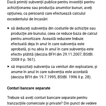
Dacă primiți subvenții publice pentru investiții pentru
achiziționarea sau producția anumitor bunuri, aveți
opțiunea, ca persoană care efectuează calculul
excedentului de încasări:
să deduceți subvenția din costurile de achiziție sau
producție ale bunului, ceea ce reduce baza de calcul
pentru amortizare. Această reducere trebuie
efectuată deja în anul în care subvenția este
aprobată, și nu abia în anul în care subvenția este
efectiv plătită (decizia BFH din 29.11.2007, BStBl.
2008 II p. 561).
să impozitați subvenția ca venituri din exploatare, și
anume în anul în care subvenția este acordată
(decizia BFH din 19.7.1995, BStBl. 1996 II p. 28).
Conturi bancare separate
Trebuie să aveți conturi bancare separate pentru
tranzacțiile comerciale și private? Din punct de vedere