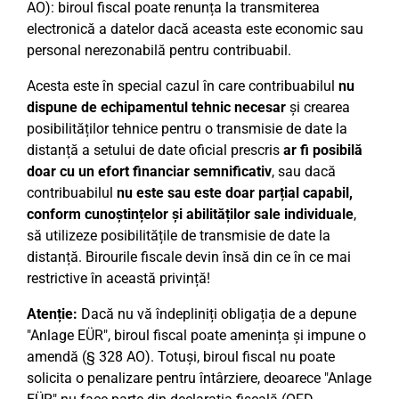
AO): biroul fiscal poate renunța la transmiterea
electronică a datelor dacă aceasta este economic sau
personal nerezonabilă pentru contribuabil.
Acesta este în special cazul în care contribuabilul
nu
dispune de echipamentul tehnic necesar
și crearea
posibilităților tehnice pentru o transmisie de date la
distanță a setului de date oficial prescris
ar fi posibilă
doar cu un efort financiar semnificativ
, sau dacă
contribuabilul
nu este sau este doar parțial capabil,
conform cunoștințelor și abilităților sale individuale
,
să utilizeze posibilitățile de transmisie de date la
distanță. Birourile fiscale devin însă din ce în ce mai
restrictive în această privință!
Atenție:
Dacă nu vă îndepliniți obligația de a depune
"Anlage EÜR", biroul fiscal poate amenința și impune o
amendă (§ 328 AO). Totuși, biroul fiscal nu poate
solicita o penalizare pentru întârziere, deoarece "Anlage