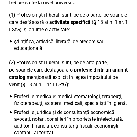
trebuie să fie la nivel universitar.
(1) Profesioniștii liberali sunt, pe de o parte, persoanele
care desfășoară o
activitate specifică
(§ 18 alin. 1 nr. 1
EStG), și anume o activitate:
științifică, artistică, literară, de predare sau
educațională.
(2) Profesioniștii liberali sunt, pe de altă parte,
persoanele care desfășoară o
profesie dintr-un anumit
catalog
menționată explicit în legea impozitului pe
venit (§ 18 alin.1 nr.1 EStG):
Profesiile medicale: medici, stomatologi, terapeuți,
fizioterapeuți, asistenți medicali, specialiști în igienă.
Profesiile juridice și de consultanță economică:
avocați, notari, consilieri în proprietate intelectuală,
auditori financiari, consultanți fiscali, economiști,
contabili autorizați.