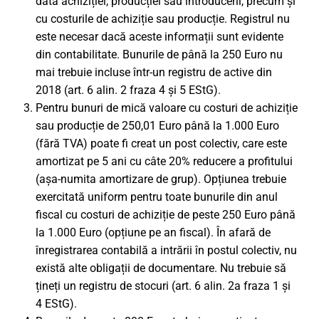
data achiziției, producției sau introducerii, precum și
cu costurile de achiziție sau producție. Registrul nu
este necesar dacă aceste informații sunt evidente
din contabilitate. Bunurile de până la 250 Euro nu
mai trebuie incluse într-un registru de active din
2018 (art. 6 alin. 2 fraza 4 și 5 EStG).
Pentru bunuri de mică valoare cu costuri de achiziție
sau producție de 250,01 Euro până la 1.000 Euro
(fără TVA) poate fi creat un post colectiv, care este
amortizat pe 5 ani cu câte 20% reducere a profitului
(așa-numita amortizare de grup). Opțiunea trebuie
exercitată uniform pentru toate bunurile din anul
fiscal cu costuri de achiziție de peste 250 Euro până
la 1.000 Euro (opțiune pe an fiscal). În afară de
înregistrarea contabilă a intrării în postul colectiv, nu
există alte obligații de documentare. Nu trebuie să
țineți un registru de stocuri (art. 6 alin. 2a fraza 1 și
4 EStG).