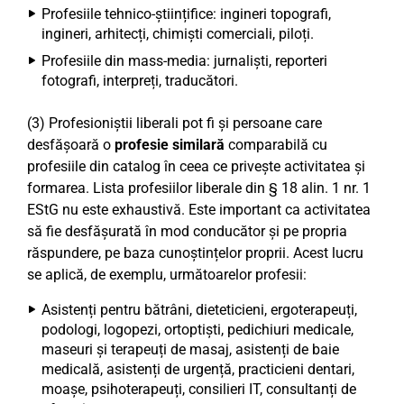
Profesiile tehnico-științifice: ingineri topografi,
ingineri, arhitecți, chimiști comerciali, piloți.
Profesiile din mass-media: jurnaliști, reporteri
fotografi, interpreți, traducători.
(3) Profesioniștii liberali pot fi și persoane care
desfășoară o
profesie similară
comparabilă cu
profesiile din catalog în ceea ce privește activitatea și
formarea. Lista profesiilor liberale din § 18 alin. 1 nr. 1
EStG nu este exhaustivă. Este important ca activitatea
să fie desfășurată în mod conducător și pe propria
răspundere, pe baza cunoștințelor proprii. Acest lucru
se aplică, de exemplu, următoarelor profesii:
Asistenți pentru bătrâni, dieteticieni, ergoterapeuți,
podologi, logopezi, ortoptiști, pedichiuri medicale,
maseuri și terapeuți de masaj, asistenți de baie
medicală, asistenți de urgență, practicieni dentari,
moașe, psihoterapeuți, consilieri IT, consultanți de