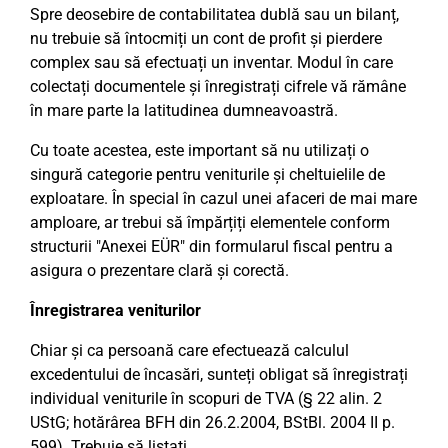
Spre deosebire de contabilitatea dublă sau un bilanț,
nu trebuie să întocmiți un cont de profit și pierdere
complex sau să efectuați un inventar. Modul în care
colectați documentele și înregistrați cifrele vă rămâne
în mare parte la latitudinea dumneavoastră.
Cu toate acestea, este important să nu utilizați o
singură categorie pentru veniturile și cheltuielile de
exploatare. În special în cazul unei afaceri de mai mare
amploare, ar trebui să împărțiți elementele conform
structurii "Anexei EÜR" din formularul fiscal pentru a
asigura o prezentare clară și corectă.
Înregistrarea veniturilor
Chiar și ca persoană care efectuează calculul
excedentului de încasări, sunteți obligat să înregistrați
individual veniturile în scopuri de TVA (§ 22 alin. 2
UStG; hotărârea BFH din 26.2.2004, BStBl. 2004 II p.
599). Trebuie să listați