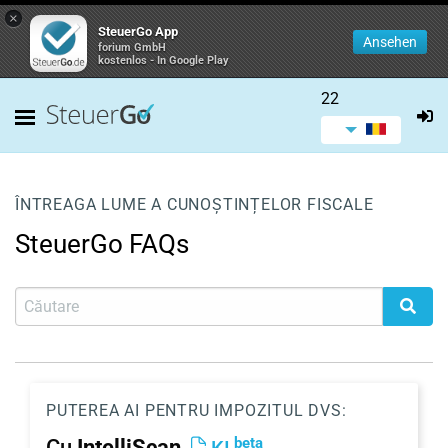
×
SteuerGo App
Ansehen
forium GmbH
kostenlos - In Google Play
22
ÎNTREAGA LUME A CUNOȘTINȚELOR FISCALE
SteuerGo FAQs
PUTEREA AI PENTRU IMPOZITUL DVS:
beta
Cu
IntelliScan