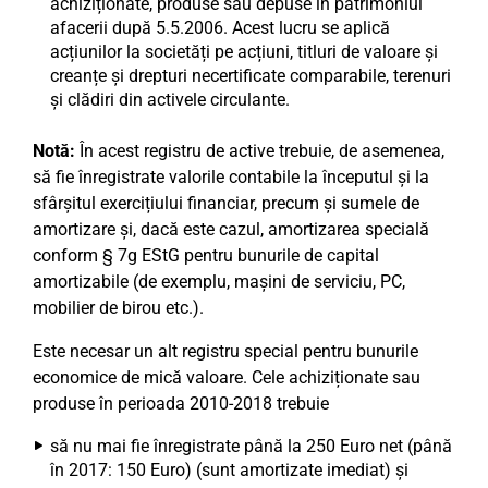
achiziționate, produse sau depuse în patrimoniul
afacerii după 5.5.2006. Acest lucru se aplică
acțiunilor la societăți pe acțiuni, titluri de valoare și
creanțe și drepturi necertificate comparabile, terenuri
și clădiri din activele circulante.
Notă:
În acest registru de active trebuie, de asemenea,
să fie înregistrate valorile contabile la începutul și la
sfârșitul exercițiului financiar, precum și sumele de
amortizare și, dacă este cazul, amortizarea specială
conform § 7g EStG pentru bunurile de capital
amortizabile (de exemplu, mașini de serviciu, PC,
mobilier de birou etc.).
Este necesar un alt registru special pentru bunurile
economice de mică valoare. Cele achiziționate sau
produse în perioada 2010-2018 trebuie
să nu mai fie înregistrate până la 250 Euro net (până
în 2017: 150 Euro) (sunt amortizate imediat) și