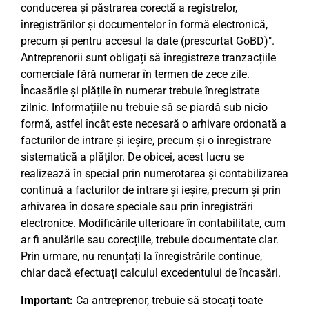
conducerea și păstrarea corectă a registrelor,
înregistrărilor și documentelor în formă electronică,
precum și pentru accesul la date (prescurtat GoBD)".
Antreprenorii sunt obligați să înregistreze tranzacțiile
comerciale fără numerar în termen de zece zile.
Încasările și plățile în numerar trebuie înregistrate
zilnic. Informațiile nu trebuie să se piardă sub nicio
formă, astfel încât este necesară o arhivare ordonată a
facturilor de intrare și ieșire, precum și o înregistrare
sistematică a plăților. De obicei, acest lucru se
realizează în special prin numerotarea și contabilizarea
continuă a facturilor de intrare și ieșire, precum și prin
arhivarea în dosare speciale sau prin înregistrări
electronice. Modificările ulterioare în contabilitate, cum
ar fi anulările sau corecțiile, trebuie documentate clar.
Prin urmare, nu renunțați la înregistrările continue,
chiar dacă efectuați calculul excedentului de încasări.
Important:
Ca antreprenor, trebuie să stocați toate