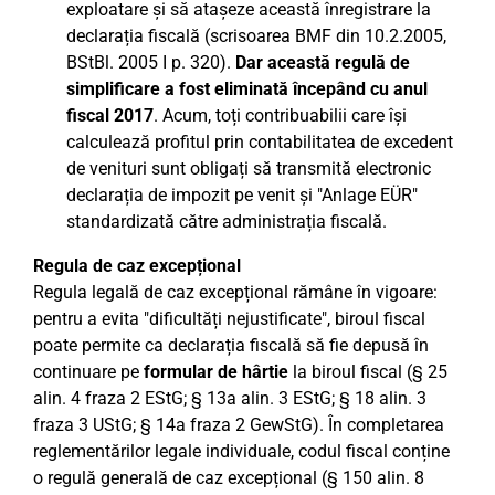
exploatare și să atașeze această înregistrare la
declarația fiscală (scrisoarea BMF din 10.2.2005,
BStBl. 2005 I p. 320).
Dar această regulă de
simplificare a fost eliminată începând cu anul
fiscal 2017
. Acum, toți contribuabilii care își
calculează profitul prin contabilitatea de excedent
de venituri sunt obligați să transmită electronic
declarația de impozit pe venit și "Anlage EÜR"
standardizată către administrația fiscală.
Regula de caz excepțional
Regula legală de caz excepțional rămâne în vigoare:
pentru a evita "dificultăți nejustificate", biroul fiscal
poate permite ca declarația fiscală să fie depusă în
continuare pe
formular de hârtie
la biroul fiscal (§ 25
alin. 4 fraza 2 EStG; § 13a alin. 3 EStG; § 18 alin. 3
fraza 3 UStG; § 14a fraza 2 GewStG). În completarea
reglementărilor legale individuale, codul fiscal conține
o regulă generală de caz excepțional (§ 150 alin. 8