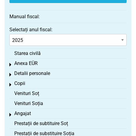
Manual fiscal:
Selectați anul fiscal:
Starea civilă
Anexa EÜR
Toggle menu
Detalii personale
Toggle menu
Copii
Toggle menu
Venituri Soț
Venituri Soția
Angajat
Toggle menu
Prestații de subtituire Soț
Prestații de substituire Soția