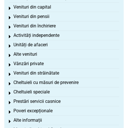
Venituri din capital
Toggle menu
Venituri din pensii
Toggle menu
Venituri din închiriere
Toggle menu
Activități independente
Toggle menu
Unități de afaceri
Toggle menu
Alte venituri
Toggle menu
Vânzări private
Toggle menu
Venituri din străinătate
Toggle menu
Cheltuieli cu măsuri de prevenire
Toggle menu
Cheltuieli speciale
Toggle menu
Prestări servicii casnice
Toggle menu
Poveri excepționale
Toggle menu
Alte informații
Toggle menu