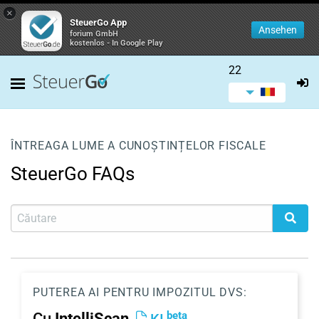
×
SteuerGo App
Ansehen
forium GmbH
kostenlos - In Google Play
22
ÎNTREAGA LUME A CUNOȘTINȚELOR FISCALE
SteuerGo FAQs
PUTEREA AI PENTRU IMPOZITUL DVS:
beta
Cu
IntelliScan