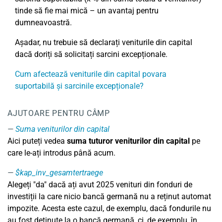
tinde să fie mai mică – un avantaj pentru
dumneavoastră.
Așadar, nu trebuie să declarați veniturile din capital
dacă doriți să solicitați sarcini excepționale.
Cum afectează veniturile din capital povara
suportabilă și sarcinile excepționale?
AJUTOARE PENTRU CÂMP
Suma veniturilor din capital
Aici puteți vedea
suma tuturor veniturilor din capital
pe
care le-ați introdus până acum.
$kap_inv_gesamtertraege
Alegeți "da" dacă ați avut 2025 venituri din fonduri de
investiții la care nicio bancă germană nu a reținut automat
impozite. Acesta este cazul, de exemplu, dacă fondurile nu
au fost deținute la o bancă germană, ci, de exemplu, în