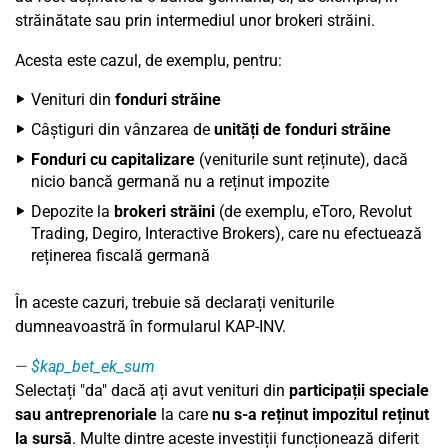
străinătate sau prin intermediul unor brokeri străini.
Acesta este cazul, de exemplu, pentru:
Venituri din
fonduri străine
Câștiguri din vânzarea de
unități de fonduri străine
Fonduri cu capitalizare
(veniturile sunt reținute), dacă
nicio bancă germană nu a reținut impozite
Depozite la
brokeri străini
(de exemplu, eToro, Revolut
Trading, Degiro, Interactive Brokers), care nu efectuează
reținerea fiscală germană
În aceste cazuri, trebuie să declarați veniturile
dumneavoastră în formularul KAP-INV.
$kap_bet_ek_sum
Selectați "da" dacă ați avut venituri din
participații speciale
sau antreprenoriale
la care
nu s-a reținut impozitul reținut
la sursă
. Multe dintre aceste investiții funcționează diferit