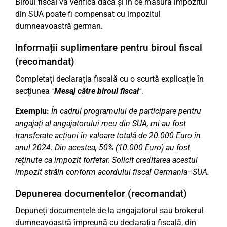
Biroul fiscal va verifica dacă și în ce măsură impozitul
din SUA poate fi compensat cu impozitul
dumneavoastră german.
Informații suplimentare pentru biroul fiscal
(recomandat)
Completați declarația fiscală cu o scurtă explicație în
secțiunea
"
Mesaj către biroul fiscal
"
.
Exemplu:
În cadrul programului de participare pentru
angajați al angajatorului meu din SUA, mi-au fost
transferate acțiuni în valoare totală de 20.000 Euro în
anul 2024. Din acestea, 50% (10.000 Euro) au fost
reținute ca impozit forfetar. Solicit creditarea acestui
impozit străin conform acordului fiscal Germania–SUA.
Depunerea documentelor (recomandat)
Depuneți documentele de la angajatorul sau brokerul
dumneavoastră împreună cu declarația fiscală, din