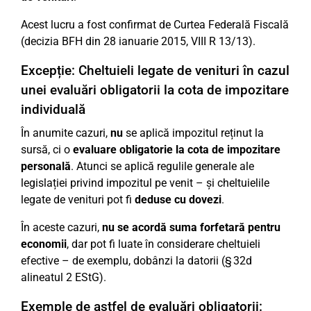
Acest lucru a fost confirmat de Curtea Federală Fiscală
(decizia BFH din 28 ianuarie 2015, VIII R 13/13).
Excepție: Cheltuieli legate de venituri în cazul
unei evaluări obligatorii la cota de impozitare
individuală
În anumite cazuri,
nu
se aplică impozitul reținut la
sursă, ci o
evaluare obligatorie la cota de impozitare
personală
. Atunci se aplică regulile generale ale
legislației privind impozitul pe venit – și cheltuielile
legate de venituri pot fi
deduse cu dovezi
.
În aceste cazuri,
nu se acordă suma forfetară pentru
economii
, dar pot fi luate în considerare cheltuieli
efective – de exemplu, dobânzi la datorii (§ 32d
alineatul 2 EStG).
Exemple de astfel de evaluări obligatorii: