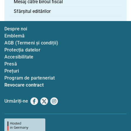
Mesaj către biroul fiscal
Sfârșitul editărilor
Despre noi
Emblemă
AGB (Termeni și condiții)
Protecția datelor
Accesibilitate
Presă
Prețuri
Program de parteneriat
Revocare contract
Urmăriți-ne
Facebook
X
Instagram