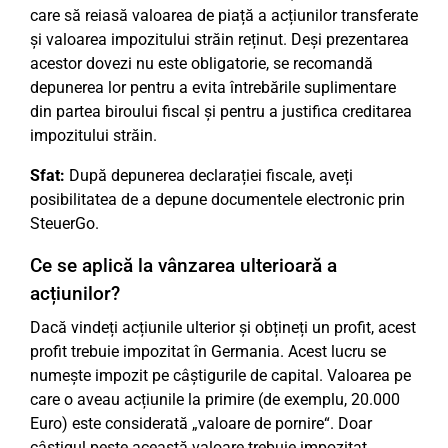
care să reiasă valoarea de piață a acțiunilor transferate
și valoarea impozitului străin reținut. Deși prezentarea
acestor dovezi nu este obligatorie, se recomandă
depunerea lor pentru a evita întrebările suplimentare
din partea biroului fiscal și pentru a justifica creditarea
impozitului străin.
Sfat:
După depunerea declarației fiscale, aveți
posibilitatea de a depune documentele electronic prin
SteuerGo.
Ce se aplică la vânzarea ulterioară a
acțiunilor?
Dacă vindeți acțiunile ulterior și obțineți un profit, acest
profit trebuie impozitat în Germania. Acest lucru se
numește impozit pe câștigurile de capital. Valoarea pe
care o aveau acțiunile la primire (de exemplu, 20.000
Euro) este considerată „valoare de pornire“. Doar
câștigul peste această valoare trebuie impozitat.