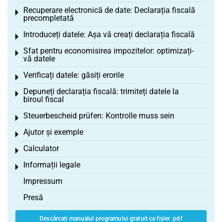
Recuperare electronică de date: Declarația fiscală
Toggle menu
precompletată
Introduceți datele: Așa vă creați declarația fiscală
Toggle menu
Sfat pentru economisirea impozitelor: optimizați-
Toggle menu
vă datele
Verificați datele: găsiți erorile
Toggle menu
Depuneți declarația fiscală: trimiteți datele la
Toggle menu
biroul fiscal
Steuerbescheid prüfen: Kontrolle muss sein
Toggle menu
Ajutor și exemple
Toggle menu
Calculator
Toggle menu
Informații legale
Toggle menu
Impressum
Presă
Descărcați manualul programului gratuit ca fișier .pdf