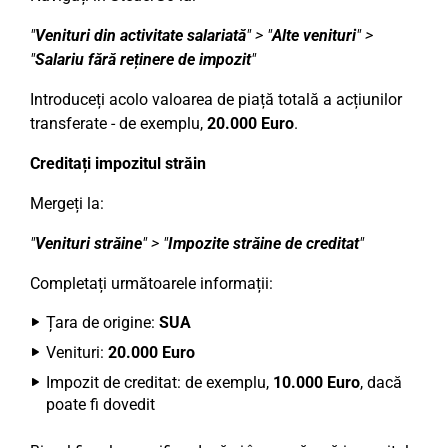
"
Venituri din activitate salariată
" > "
Alte venituri
" >
"
Salariu fără reținere de impozit
"
Introduceți acolo valoarea de piață totală a acțiunilor
transferate - de exemplu,
20.000 Euro
.
Creditați impozitul străin
Mergeți la:
"
Venituri străine
" > "
Impozite străine de creditat
"
Completați următoarele informații:
Țara de origine:
SUA
Venituri:
20.000 Euro
Impozit de creditat: de exemplu,
10.000 Euro
, dacă
poate fi dovedit