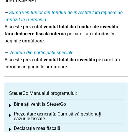
anexa KAP-BET.
Suma veniturilor din fonduri de investiții fără reținere de
impozit în Germania
Aici este prezentat
venitul total din fonduri de investiții
fără deducere fiscală internă
pe care l-ați introdus în
paginile următoare.
Venituri din participații speciale
Aici este prezentat
venitul total din investiții
pe care l-ați
introdus în paginile următoare.
SteuerGo Manualul programului:
Bine ați venit la SteuerGo
Toggle menu
Prezentare generală: Cum să vă gestionați
Toggle menu
cazurile fiscale
Declarația mea fiscală
Toggle menu