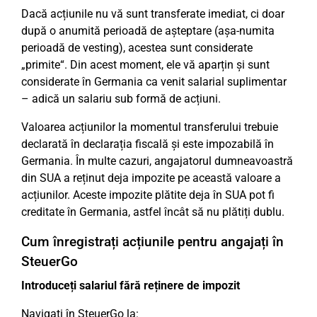
Dacă acțiunile nu vă sunt transferate imediat, ci doar
după o anumită perioadă de așteptare (așa-numita
perioadă de vesting), acestea sunt considerate
„primite“. Din acest moment, ele vă aparțin și sunt
considerate în Germania ca venit salarial suplimentar
– adică un salariu sub formă de acțiuni.
Valoarea acțiunilor la momentul transferului trebuie
declarată în declarația fiscală și este impozabilă în
Germania. În multe cazuri, angajatorul dumneavoastră
din SUA a reținut deja impozite pe această valoare a
acțiunilor. Aceste impozite plătite deja în SUA pot fi
creditate în Germania, astfel încât să nu plătiți dublu.
Cum înregistrați acțiunile pentru angajați în
SteuerGo
Introduceți salariul fără reținere de impozit
Navigați în SteuerGo la: