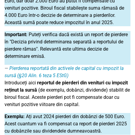
Euro, dar doar 2.000 Euro au putut fi compensate cu
venituri pozitive. Biroul fiscal stabilește suma rămasă de
4.000 Euro într-o decizie de determinare a pierderilor.
Această sumă poate reduce impozitul în anul 2025.
Important:
Puteți verifica dacă există un report de pierdere
în "Decizia privind determinarea separată a reportului de
pierdere rămas". Relevantă este ultima decizie de
determinare emisă.
Pierderea reportată din activele de capital cu impozit la
sursă (
§
20 Alin. 6 teza 5 EStG)
Introduceți aici
reportul de pierderi din venituri cu impozit
reținut la sursă
(de exemplu, dobânzi, dividende) stabilit de
biroul fiscal. Aceste pierderi pot fi compensate doar cu
venituri pozitive viitoare din capital.
Exemplu:
Ați avut 2024 pierderi din dobânzi de 500 Euro.
Acest cuantum va fi compensat ca report de pierderi 2025
cu dobânzile sau dividendele dumneavoastră.