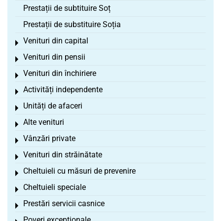
Prestații de subtituire Soț
Prestații de substituire Soția
Venituri din capital
Toggle menu
Venituri din pensii
Toggle menu
Venituri din închiriere
Toggle menu
Activități independente
Toggle menu
Unități de afaceri
Toggle menu
Alte venituri
Toggle menu
Vânzări private
Toggle menu
Venituri din străinătate
Toggle menu
Cheltuieli cu măsuri de prevenire
Toggle menu
Cheltuieli speciale
Toggle menu
Prestări servicii casnice
Toggle menu
Poveri excepționale