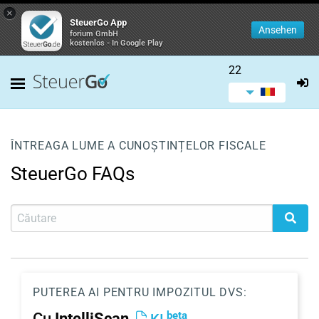
×
SteuerGo App
Ansehen
forium GmbH
kostenlos - In Google Play
22
ÎNTREAGA LUME A CUNOȘTINȚELOR FISCALE
SteuerGo FAQs
PUTEREA AI PENTRU IMPOZITUL DVS:
beta
Cu
IntelliScan