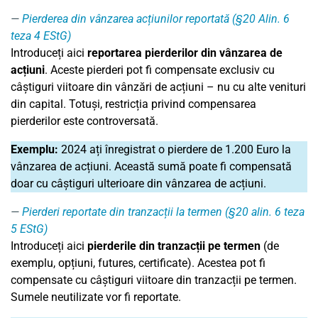
Pierderea din vânzarea acțiunilor reportată (§20 Alin. 6
teza 4 EStG)
Introduceți aici
reportarea pierderilor din vânzarea de
acțiuni
. Aceste pierderi pot fi compensate exclusiv cu
câștiguri viitoare din vânzări de acțiuni – nu cu alte venituri
din capital. Totuși, restricția privind compensarea
pierderilor este controversată.
Exemplu:
2024 ați înregistrat o pierdere de 1.200 Euro la
vânzarea de acțiuni. Această sumă poate fi compensată
doar cu câștiguri ulterioare din vânzarea de acțiuni.
Pierderi reportate din tranzacții la termen (§20 alin. 6 teza
5 EStG)
Introduceți aici
pierderile din tranzacții pe termen
(de
exemplu, opțiuni, futures, certificate). Acestea pot fi
compensate cu câștiguri viitoare din tranzacții pe termen.
Sumele neutilizate vor fi reportate.