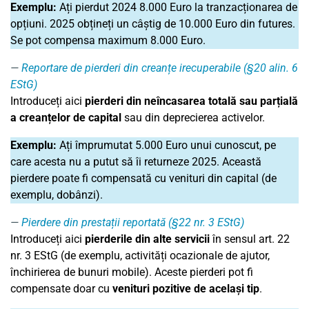
Exemplu:
Ați pierdut 2024 8.000 Euro la tranzacționarea de
opțiuni. 2025 obțineți un câștig de 10.000 Euro din futures.
Se pot compensa maximum 8.000 Euro.
Reportare de pierderi din creanțe irecuperabile (§20 alin. 6
EStG)
Introduceți aici
pierderi din neîncasarea totală sau parțială
a creanțelor de capital
sau din deprecierea activelor.
Exemplu:
Ați împrumutat 5.000 Euro unui cunoscut, pe
care acesta nu a putut să îi returneze 2025. Această
pierdere poate fi compensată cu venituri din capital (de
exemplu, dobânzi).
Pierdere din prestații reportată (§22 nr. 3 EStG)
Introduceți aici
pierderile din alte servicii
în sensul art. 22
nr. 3 EStG (de exemplu, activități ocazionale de ajutor,
închirierea de bunuri mobile). Aceste pierderi pot fi
compensate doar cu
venituri pozitive de același tip
.