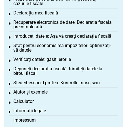
Toggle menu
cazurile fiscale
Declarația mea fiscală
Toggle menu
Recuperare electronică de date: Declarația fiscală
Toggle menu
precompletată
Introduceți datele: Așa vă creați declarația fiscală
Toggle menu
Sfat pentru economisirea impozitelor: optimizați-
Toggle menu
vă datele
Verificați datele: găsiți erorile
Toggle menu
Depuneți declarația fiscală: trimiteți datele la
Toggle menu
biroul fiscal
Steuerbescheid prüfen: Kontrolle muss sein
Toggle menu
Ajutor și exemple
Toggle menu
Calculator
Toggle menu
Informații legale
Toggle menu
Impressum