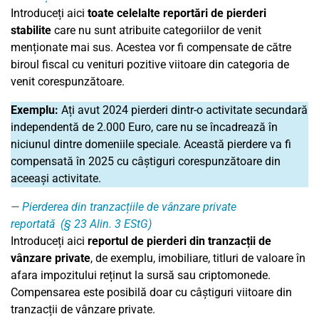
Introduceți aici
toate celelalte reportări de pierderi
stabilite
care nu sunt atribuite categoriilor de venit
menționate mai sus. Acestea vor fi compensate de către
biroul fiscal cu venituri pozitive viitoare din categoria de
venit corespunzătoare.
Exemplu:
Ați avut 2024 pierderi dintr-o activitate secundară
independentă de 2.000 Euro, care nu se încadrează în
niciunul dintre domeniile speciale. Această pierdere va fi
compensată în 2025 cu câștiguri corespunzătoare din
aceeași activitate.
Pierderea din tranzacțiile de vânzare private
reportată (
§
23 Alin. 3 EStG)
Introduceți aici
reportul de pierderi din tranzacții de
vânzare private
, de exemplu, imobiliare, titluri de valoare în
afara impozitului reținut la sursă sau criptomonede.
Compensarea este posibilă doar cu câștiguri viitoare din
tranzacții de vânzare private.