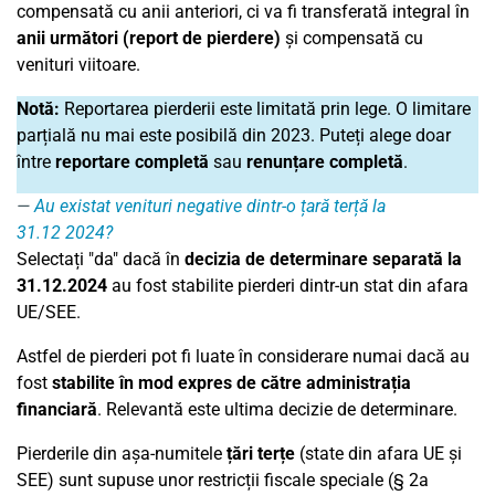
compensată cu anii anteriori, ci va fi transferată integral în
anii următori (report de pierdere)
și compensată cu
venituri viitoare.
Notă:
Reportarea pierderii este limitată prin lege. O limitare
parțială nu mai este posibilă din 2023. Puteți alege doar
între
reportare completă
sau
renunțare completă
.
Au existat venituri negative dintr-o țară terță la
31.12 2024?
Selectați "da" dacă în
decizia de determinare separată la
31.12.2024
au fost stabilite pierderi dintr-un stat din afara
UE/SEE.
Astfel de pierderi pot fi luate în considerare numai dacă au
fost
stabilite în mod expres de către administrația
financiară
. Relevantă este ultima decizie de determinare.
Pierderile din așa-numitele
țări terțe
(state din afara UE și
SEE) sunt supuse unor restricții fiscale speciale (§ 2a