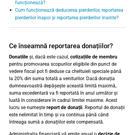
funcționează?
Cum funcționează deducerea pierderilor, reportarea
pierderilor înapoi și reportarea pierderilor înainte?
Ce înseamnă reportarea donațiilor?
Donatiile
și, dacă este cazul,
cotizațiile de membru
pentru promovarea scopurilor eligibile din punct de
vedere fiscal pot fi deduse ca cheltuieli speciale până
la 20% din suma totală a veniturilor. Dacă donația
dumneavoastră depășește această limită maximă,
suma excedentară va fi reportată în anul următor și
luată în considerare în cadrul limitei maxime. Acest
lucru se numește
report de donații
. Reportul de donații
este nelimitat în timp și va continua până când
întreaga sumă a donațiilor este compensată.
Administrația financiară vă emite anual o
decizie de