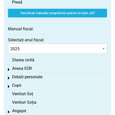
Presă
Descărcați manualul programului gratuit ca fișier .pdf
Manual fiscal:
Selectați anul fiscal:
Starea civilă
Anexa EÜR
Toggle menu
Detalii personale
Toggle menu
Copii
Toggle menu
Venituri Soț
Venituri Soția
Angajat
Toggle menu