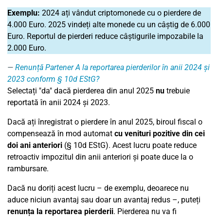
Exemplu:
2024 ați vândut criptomonede cu o pierdere de
4.000 Euro. 2025 vindeți alte monede cu un câștig de 6.000
Euro. Reportul de pierderi reduce câștigurile impozabile la
2.000 Euro.
Renunță Partener A la reportarea pierderilor în anii 2024 și
2023 conform § 10d EStG?
Selectați "da" dacă pierderea din anul 2025
nu
trebuie
reportată în anii 2024 și 2023.
Dacă ați înregistrat o pierdere în anul 2025, biroul fiscal o
compensează în mod automat
cu venituri pozitive din cei
doi ani anteriori
(§ 10d EStG). Acest lucru poate reduce
retroactiv impozitul din anii anteriori și poate duce la o
rambursare.
Dacă nu doriți acest lucru – de exemplu, deoarece nu
aduce niciun avantaj sau doar un avantaj redus –, puteți
renunța la reportarea pierderii
. Pierderea nu va fi