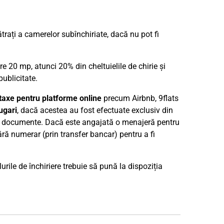
trați a camerelor subînchiriate, dacă nu pot fi
20 mp, atunci 20% din cheltuielile de chirie și
ublicitate.
taxe pentru platforme online
precum Airbnb, 9flats
ugari
, dacă acestea au fost efectuate exclusiv din
prin documente. Dacă este angajată o menajeră pentru
ără numerar (prin transfer bancar) pentru a fi
rile de închiriere trebuie să pună la dispoziția