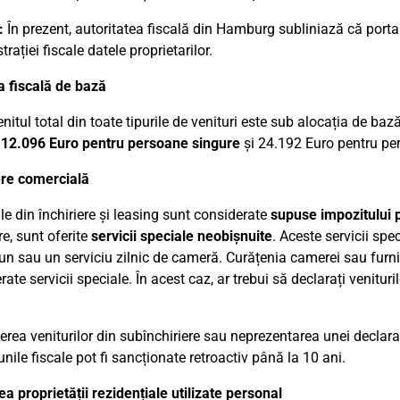
:
În prezent, autoritatea fiscală din Hamburg subliniază că portalu
rației fiscale datele proprietarilor.
a fiscală de bază
nitul total din toate tipurile de venituri este sub alocația de baz
e
12.096 Euro pentru persoane singure
și 24.192 Euro pentru per
ere comercială
ile din închiriere și leasing sunt considerate
supuse impozitului p
re, sunt oferite
servicii speciale neobișnuite
. Aceste servicii spe
un sau un serviciu zilnic de cameră. Curățenia camerei sau furni
ate servicii speciale. În acest caz, ar trebui să declarați venituri
rea veniturilor din subînchiriere sau neprezentarea unei declaraț
unile fiscale pot fi sancționate retroactiv până la 10 ani.
a proprietății rezidențiale utilizate personal