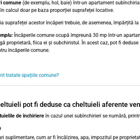
ri comune
(de exemplu, hol, baie) într-un apartament subînchiriat, 
 în calcul doar pe baza proporției suprafeței locative.
ia suprafeței acestor încăperi trebuie, de asemenea, împărțită la
emplu:
Încăperile comune ocupă împreună 30 mp într-un apartame
gă proprietară, fiica ei și subchiristul. În acest caz, pot fi dedu
tru încăperile comune.
t tratate spațiile comune?
eltuieli pot fi deduse ca cheltuieli aferente ven
tuielile de închiriere
în cazul unei subînchirieri se numără, printre
a
ri suplimentare, cum ar fi încălzirea, apa, impozitul pe proprieta