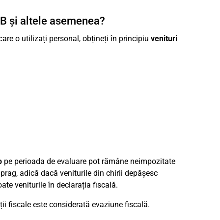
BnB și altele asemenea?
are o utilizați personal, obțineți în principiu
venituri
o
pe perioada de evaluare pot rămâne neimpozitate
prag, adică dacă veniturile din chirii depășesc
te veniturile în declarația fiscală.
ii fiscale este considerată evaziune fiscală.