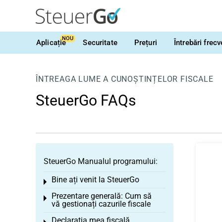
NOU
Aplicație
Securitate
Prețuri
Întrebări frec
ÎNTREAGA LUME A CUNOȘTINȚELOR FISCALE
SteuerGo FAQs
SteuerGo Manualul programului:
Bine ați venit la SteuerGo
Toggle menu
Prezentare generală: Cum să
Toggle menu
vă gestionați cazurile fiscale
Declarația mea fiscală