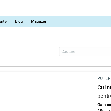
vente
Blog
Magazin
PUTER
Cu
In
pentr
Gata cu 
Aflați 