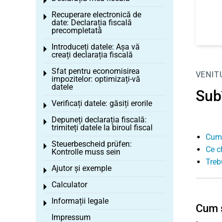
Toggle menu
Recuperare electronică de
Toggle menu
date: Declarația fiscală
precompletată
Introduceți datele: Așa vă
Toggle menu
creați declarația fiscală
Sfat pentru economisirea
Toggle menu
VENITU
impozitelor: optimizați-vă
datele
Subî
Verificați datele: găsiți erorile
Toggle menu
Depuneți declarația fiscală:
Toggle menu
trimiteți datele la biroul fiscal
Cum 
Steuerbescheid prüfen:
Toggle menu
Ce ch
Kontrolle muss sein
Treb
Ajutor și exemple
Toggle menu
Calculator
Toggle menu
Informații legale
Toggle menu
Cum s
Impressum