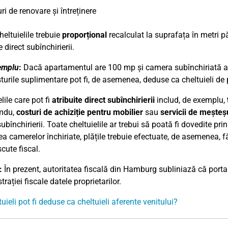
ri de renovare și întreținere
heltuielile trebuie
proporțional
recalculat la suprafața în metri pă
e direct subînchirierii.
emplu
:
Dacă apartamentul are 100 mp și camera subînchiriată are 
turile suplimentare pot fi, de asemenea, deduse ca cheltuieli de p
lile care pot fi
atribuite direct subînchirierii
includ, de exemplu,
mdu,
costuri de achiziție pentru mobilier
sau
servicii de meșteș
ubînchirierii. Toate cheltuielile ar trebui să poată fi dovedite 
ea camerelor închiriate, plățile trebuie efectuate, de asemenea, f
cute fiscal.
:
În prezent, autoritatea fiscală din Hamburg subliniază că portalu
rației fiscale datele proprietarilor.
uieli pot fi deduse ca cheltuieli aferente venitului?