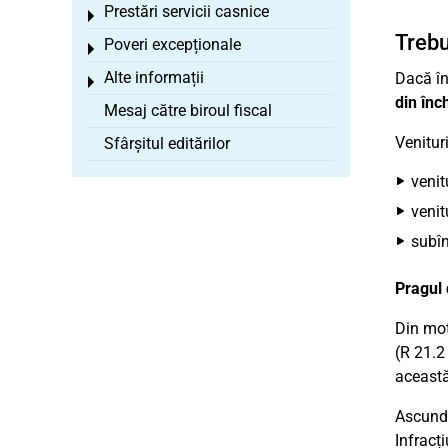
Prestări servicii casnice
Toggle menu
Trebu
Poveri excepționale
Toggle menu
Alte informații
Dacă înc
Toggle menu
din înch
Mesaj către biroul fiscal
Venitur
Sfârșitul editărilor
venit
venit
subîn
Pragul 
Din mot
(R 21.2
această 
Ascunde
Infracți