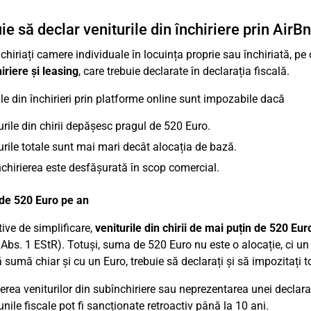
ie să declar veniturile din închiriere prin Air
hiriați camere individuale în locuința proprie sau închiriată, pe c
iriere și leasing
, care trebuie declarate în declarația fiscală.
ile din închirieri prin platforme online sunt impozabile dacă
urile din chirii depășesc pragul de 520 Euro.
urile totale sunt mai mari decât alocația de bază.
chirierea este desfășurată în scop comercial.
de 520 Euro pe an
ive de simplificare,
veniturile din chirii de mai puțin de 520 Eur
 Abs. 1 EStR). Totuși, suma de 520 Euro nu este o alocație, ci un 
sumă chiar și cu un Euro, trebuie să declarați și să impozitați toa
rea veniturilor din subînchiriere sau neprezentarea unei declaraț
unile fiscale pot fi sancționate retroactiv până la 10 ani.