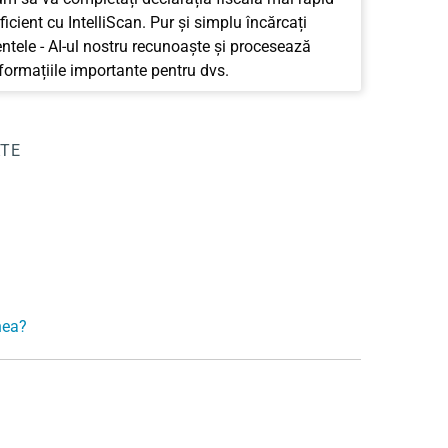
ficient cu IntelliScan. Pur și simplu încărcați
tele - AI-ul nostru recunoaște și procesează
nformațiile importante pentru dvs.
ATE
nea?