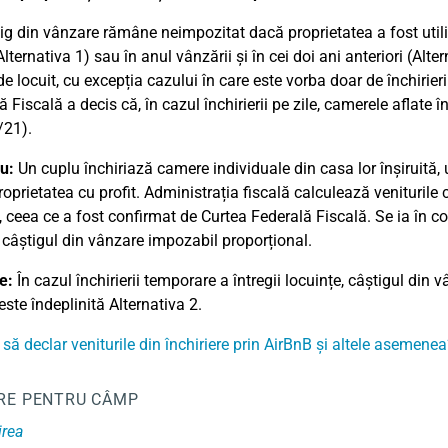
ig din vânzare rămâne neimpozitat dacă proprietatea a fost utiliz
Alternativa 1) sau în anul vânzării și în cei doi ani anteriori (Alte
 de locuit, cu excepția cazului în care este vorba doar de închiri
ă Fiscală a decis că, în cazul închirierii pe zile, camerele aflate
/21).
u:
Un cuplu închiriază camere individuale din casa lor înșiruită, ut
roprietatea cu profit. Administrația fiscală calculează veniturile
 ceea ce a fost confirmat de Curtea Federală Fiscală. Se ia în co
 câștigul din vânzare impozabil proporțional.
e:
În cazul închirierii temporare a întregii locuințe, câștigul din 
este îndeplinită Alternativa 2.
 să declar veniturile din închiriere prin AirBnB și altele asemenea
RE PENTRU CÂMP
rea