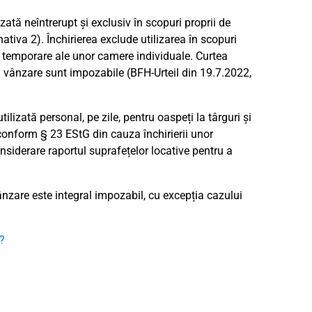
ată neîntrerupt și exclusiv în scopuri proprii de
rnativa 2). Închirierea exclude utilizarea în scopuri
eri temporare ale unor camere individuale. Curtea
 în vânzare sunt impozabile (BFH-Urteil din 19.7.2022,
ilizată personal, pe zile, pentru oaspeți la târguri și
 conform § 23 EStG din cauza închirierii unor
nsiderare raportul suprafețelor locative pentru a
vânzare este integral impozabil, cu excepția cazului
?