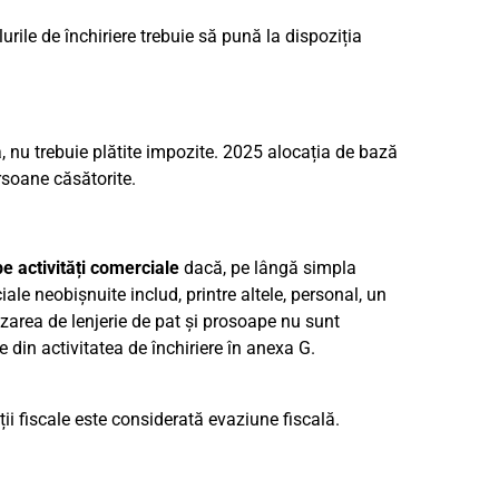
rile de închiriere trebuie să pună la dispoziția
ă, nu trebuie plătite impozite. 2025 alocația de bază
soane căsătorite.
e activități comerciale
dacă, pe lângă simpla
ciale neobișnuite includ, printre altele, personal, un
zarea de lenjerie de pat și prosoape nu sunt
le din activitatea de închiriere în anexa G.
ii fiscale este considerată evaziune fiscală.