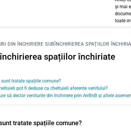
și mai e
documen
toate i
RI DIN ÎNCHIRIERE
SUBÎNCHIRIEREA SPAȚIILOR ÎNCHIRI
nchirierea spațiilor închiriate
sunt tratate spațiile comune?
eltuieli pot fi deduse ca cheltuieli aferente venitului?
uie să declar veniturile din închiriere prin AirBnB și altele aseme
unt tratate spațiile comune?