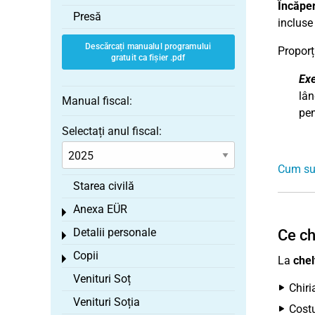
Încăpe
Presă
incluse
Descărcați manualul programului
Proporț
gratuit ca fișier .pdf
Ex
lân
Manual fiscal:
pen
Selectați anul fiscal:
Cum sun
Starea civilă
Anexa EÜR
Toggle menu
Detalii personale
Ce ch
Toggle menu
Copii
Toggle menu
La
chel
Venituri Soț
Chiri
Venituri Soția
Costu