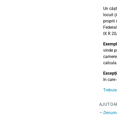
Un câșt
locuit (
proprii
Federal
IX R 20
Exempl
vinde p
camere,
calcula
Excepți
în care 
Trebuie
AJUTOA
Denumi