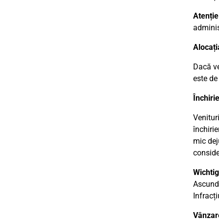
Atenție
administ
Alocați
Dacă ve
este d
Închiri
Venitur
închirie
mic dej
consider
Wichtig
Ascunde
Infracți
Vânzare