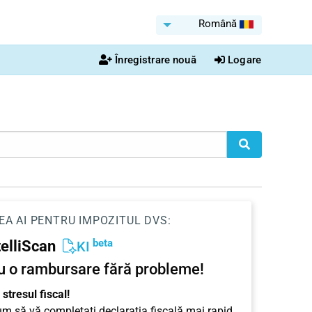
Română
Înregistrare nouă
Logare
EA AI PENTRU IMPOZITUL DVS:
beta
telliScan
KI
u o rambursare fără probleme!
stresul fiscal!
cum să vă completați declarația fiscală mai rapid