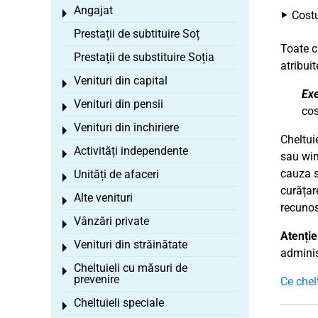
Angajat
Toggle menu
Costu
Prestații de subtituire Soț
Toate c
Prestații de substituire Soția
atribuit
Venituri din capital
Toggle menu
Ex
Venituri din pensii
Toggle menu
cos
Venituri din închiriere
Toggle menu
Cheltuie
Activități independente
Toggle menu
sau wi
cauza s
Unități de afaceri
Toggle menu
curățar
Alte venituri
Toggle menu
recunos
Vânzări private
Toggle menu
Atenție
Venituri din străinătate
Toggle menu
administ
Cheltuieli cu măsuri de
Toggle menu
prevenire
Ce chelt
Cheltuieli speciale
Toggle menu