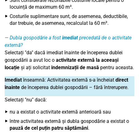
Sunt considerate rezonabile costurile locale pentru o
locuință de maximum 60 m².
Costurile suplimentare sunt, de asemenea, deductibile,
dar trebuie, de asemenea, recalculat la 60 m².
Dubla gospodărie a fost
imediat
precedată de o activitate
externă?
Selectați "da" dacă imediat înainte de începerea dublei
gospodării a avut loc o
activitate externă la aceeași
locație
și ați solicitat
indemnizații de masă
pentru aceasta.
Imediat
înseamnă: Activitatea externă s-a încheiat
direct
înainte
de începerea dublei gospodării – fără întrerupere.
Selectați "nu" dacă:
nu a existat o activitate externă anterioară sau
între activitatea externă și dubla gospodărie a existat o
pauză de cel puțin patru săptămâni
.