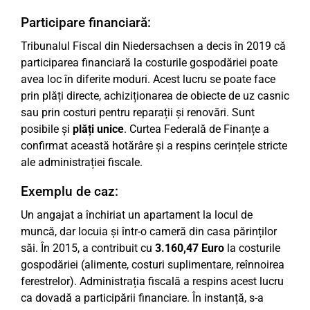
Participare financiară:
Tribunalul Fiscal din Niedersachsen a decis în 2019 că
participarea financiară la costurile gospodăriei poate
avea loc în diferite moduri. Acest lucru se poate face
prin plăți directe, achiziționarea de obiecte de uz casnic
sau prin costuri pentru reparații și renovări. Sunt
posibile și
plăți unice
. Curtea Federală de Finanțe a
confirmat această hotărâre și a respins cerințele stricte
ale administrației fiscale.
Exemplu de caz:
Un angajat a închiriat un apartament la locul de
muncă, dar locuia și într-o cameră din casa părinților
săi. În 2015, a contribuit cu
3.160,47 Euro
la costurile
gospodăriei (alimente, costuri suplimentare, reînnoirea
ferestrelor). Administrația fiscală a respins acest lucru
ca dovadă a participării financiare. În instanță, s-a