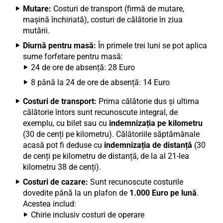
Mutare:
Costuri de transport (firmă de mutare,
mașină închiriată), costuri de călătorie în ziua
mutării.
Diurnă pentru masă:
În primele trei luni se pot aplica
sume forfetare pentru masă:
24 de ore de absență: 28 Euro
8 până la 24 de ore de absență: 14 Euro
Costuri de transport:
Prima călătorie dus și ultima
călătorie întors sunt recunoscute integral, de
exemplu, cu bilet sau cu
indemnizația pe kilometru
(30 de cenți pe kilometru). Călătoriile săptămânale
acasă pot fi deduse cu
indemnizația de distanță
(30
de cenți pe kilometru de distanță, de la al 21-lea
kilometru 38 de cenți).
Costuri de cazare:
Sunt recunoscute costurile
dovedite până la un plafon de
1.000 Euro pe lună
.
Acestea includ:
Chirie inclusiv costuri de operare