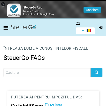
×
SteuerGo App
Ansehen
forium GmbH
kostenlos - In Google Play
22
ÎNTREAGA LUME A CUNOȘTINȚELOR FISCALE
SteuerGo FAQs
PUTEREA AI PENTRU IMPOZITUL DVS:
beta
Cu
IntelliScan