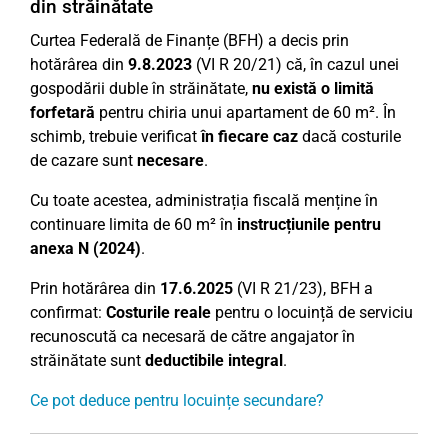
din străinătate
Curtea Federală de Finanțe (BFH) a decis prin
hotărârea din
9.8.2023
(VI R 20/21) că, în cazul unei
gospodării duble în străinătate,
nu există o limită
forfetară
pentru chiria unui apartament de 60 m². În
schimb, trebuie verificat
în fiecare caz
dacă costurile
de cazare sunt
necesare
.
Cu toate acestea, administrația fiscală menține în
continuare limita de 60 m² în
instrucțiunile pentru
anexa N (2024)
.
Prin hotărârea din
17.6.2025
(VI R 21/23), BFH a
confirmat:
Costurile reale
pentru o locuință de serviciu
recunoscută ca necesară de către angajator în
străinătate sunt
deductibile integral
.
Ce pot deduce pentru locuințe secundare?