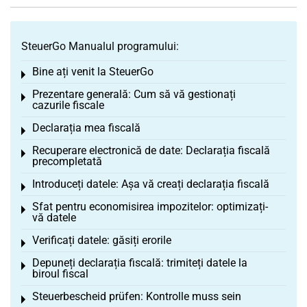
SteuerGo Manualul programului:
Bine ați venit la SteuerGo
Toggle menu
Prezentare generală: Cum să vă gestionați
Toggle menu
cazurile fiscale
Declarația mea fiscală
Toggle menu
Recuperare electronică de date: Declarația fiscală
Toggle menu
precompletată
Introduceți datele: Așa vă creați declarația fiscală
Toggle menu
Sfat pentru economisirea impozitelor: optimizați-
Toggle menu
vă datele
Verificați datele: găsiți erorile
Toggle menu
Depuneți declarația fiscală: trimiteți datele la
Toggle menu
biroul fiscal
Steuerbescheid prüfen: Kontrolle muss sein
Toggle menu