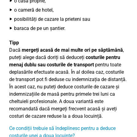
o casă proprie,
o cameră de hotel,
posibilități de cazare la prieteni sau
baraca de pe un șantier.
Tipp
Dacă
mergeți acasă de mai multe ori pe săptămână
,
puteți alege dacă doriți să deduceți
costurile pentru
menaj dublu sau costurile de transport
pentru toate
deplasările efectuate acasă. În al doilea caz, costurile
de transport pot fi deduse cu indemnizația de distanță.
În acest caz, nu puteți deduce costurile de cazare și
indemnizațiile de masă pentru primele trei luni ca
cheltuieli profesionale. A doua variantă este
recomandată dacă mergeți frecvent acasă și aveți
costuri de cazare reduse la a doua locuință.
Ce condiții trebuie să îndeplinesc pentru a deduce
costurile unei a doua locuințe?