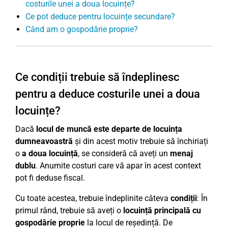
costurile unei a doua locuințe?
Ce pot deduce pentru locuințe secundare?
Când am o gospodărie proprie?
Ce condiții trebuie să îndeplinesc
pentru a deduce costurile unei a doua
locuințe?
Dacă
locul de muncă este departe de locuința
dumneavoastră
și din acest motiv trebuie să închiriați
o
a doua locuință
, se consideră că aveți un
menaj
dublu
. Anumite costuri care vă apar în acest context
pot fi deduse fiscal.
Cu toate acestea, trebuie îndeplinite câteva
condiții
: În
primul rând, trebuie să aveți o
locuință principală cu
gospodărie proprie
la locul de reședință. De