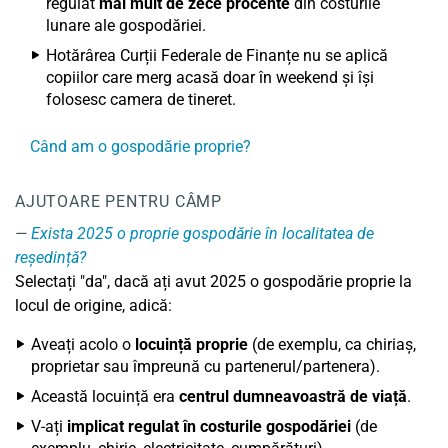
regulat
mai mult de zece procente
din costurile
lunare ale gospodăriei.
Hotărârea Curții Federale de Finanțe nu se aplică
copiilor care merg acasă doar în weekend și își
folosesc camera de tineret.
Când am o gospodărie proprie?
AJUTOARE PENTRU CÂMP
Exista 2025 o proprie gospodărie în localitatea de
reședință?
Selectați "da", dacă ați avut 2025 o gospodărie proprie la
locul de origine, adică:
Aveați acolo o
locuință proprie
(de exemplu, ca chiriaș,
proprietar sau împreună cu partenerul/partenera).
Această locuință era
centrul dumneavoastră de viață
.
V-ați
implicat regulat în costurile gospodăriei
(de