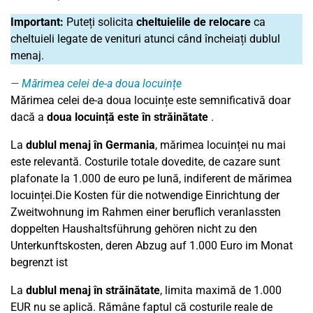
Important:
Puteți solicita
cheltuielile de relocare
ca
cheltuieli legate de venituri atunci când încheiați dublul
menaj.
Mărimea celei de-a doua locuințe
Mărimea celei de-a doua locuințe este semnificativă doar
dacă a
doua locuință este în străinătate
.
La
dublul menaj în Germania
, mărimea locuinței nu mai
este relevantă. Costurile totale dovedite, de cazare sunt
plafonate la 1.000 de euro pe lună, indiferent de mărimea
locuinței.Die Kosten für die notwendige Einrichtung der
Zweitwohnung im Rahmen einer beruflich veranlassten
doppelten Haushaltsführung gehören nicht zu den
Unterkunftskosten, deren Abzug auf 1.000 Euro im Monat
begrenzt ist
La
dublul menaj în străinătate
, limita maximă de 1.000
EUR nu se aplică. Rămâne faptul că costurile reale de