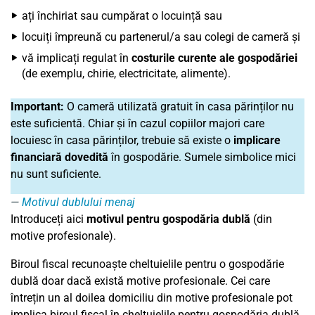
ați închiriat sau cumpărat o locuință sau
locuiți împreună cu partenerul/a sau colegi de cameră și
vă implicați regulat în
costurile curente ale gospodăriei
(de exemplu, chirie, electricitate, alimente).
Important:
O cameră utilizată gratuit în casa părinților nu
este suficientă. Chiar și în cazul copiilor majori care
locuiesc în casa părinților, trebuie să existe o
implicare
financiară dovedită
în gospodărie. Sumele simbolice mici
nu sunt suficiente.
Motivul dublului menaj
Introduceți aici
motivul pentru gospodăria dublă
(din
motive profesionale).
Biroul fiscal recunoaște cheltuielile pentru o gospodărie
dublă doar dacă există motive profesionale. Cei care
întrețin un al doilea domiciliu din motive profesionale pot
implica biroul fiscal în cheltuielile pentru gospodăria dublă.