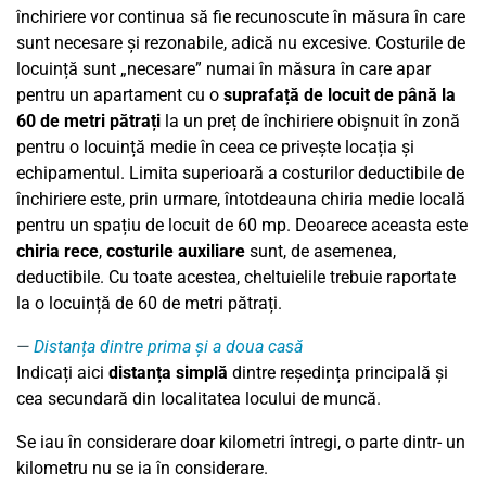
închiriere vor continua să fie recunoscute în măsura în care
sunt necesare și rezonabile, adică nu excesive. Costurile de
locuință sunt „necesare” numai în măsura în care apar
pentru un apartament cu o
suprafață de locuit de până la
60 de metri pătrați
la un preț de închiriere obișnuit în zonă
pentru o locuință medie în ceea ce privește locația și
echipamentul. Limita superioară a costurilor deductibile de
închiriere este, prin urmare, întotdeauna chiria medie locală
pentru un spațiu de locuit de 60 mp. Deoarece aceasta este
chiria rece
,
costurile auxiliare
sunt, de asemenea,
deductibile. Cu toate acestea, cheltuielile trebuie raportate
la o locuință de 60 de metri pătrați.
Distanța dintre prima și a doua casă
Indicați aici
distanța simplă
dintre reședința principală și
cea secundară din localitatea locului de muncă.
Se iau în considerare doar kilometri întregi, o parte dintr- un
kilometru nu se ia în considerare.