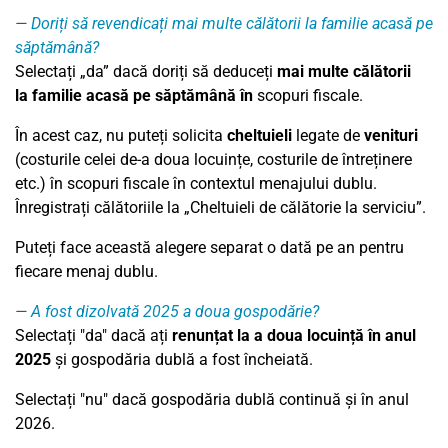
Doriți să revendicați mai multe călătorii la familie acasă pe
săptămână?
Selectați „da” dacă doriți să deduceți
mai multe călătorii
la
familie acasă pe săptămână în
scopuri fiscale.
În acest caz, nu puteți solicita
cheltuieli
legate de
venituri
(costurile celei de-a doua locuințe, costurile de întreținere
etc.) în scopuri fiscale în contextul menajului dublu.
Înregistrați călătoriile la „Cheltuieli de călătorie la serviciu”.
Puteți face această alegere separat o dată pe an pentru
fiecare menaj dublu.
A fost dizolvată 2025 a doua gospodărie?
Selectați "da" dacă ați
renunțat la a doua locuință în anul
2025
și gospodăria dublă a fost încheiată.
Selectați "nu" dacă gospodăria dublă continuă și în anul
2026.