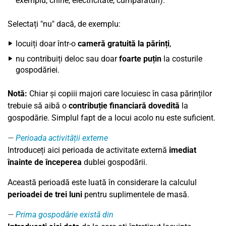
exemplu, chirie, electricitate, cumpărături).
Selectați "nu" dacă, de exemplu:
locuiți doar într-o
cameră gratuită la părinți
,
nu contribuiți deloc sau doar
foarte puțin
la costurile
gospodăriei.
Notă:
Chiar și copiii majori care locuiesc în casa părinților
trebuie să aibă o
contribuție financiară dovedită
la
gospodărie. Simplul fapt de a locui acolo nu este suficient.
Perioada activității externe
Introduceți aici perioada de activitate externă
imediat
înainte de începerea
dublei gospodării.
Această perioadă este luată în considerare la calculul
perioadei de trei luni
pentru suplimentele de masă.
Prima gospodărie există din