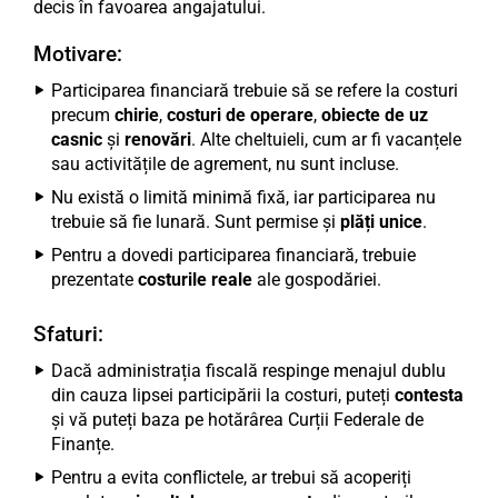
decis în favoarea angajatului.
Motivare:
Participarea financiară trebuie să se refere la costuri
precum
chirie
,
costuri de operare
,
obiecte de uz
casnic
și
renovări
. Alte cheltuieli, cum ar fi vacanțele
sau activitățile de agrement, nu sunt incluse.
Nu există o limită minimă fixă, iar participarea nu
trebuie să fie lunară. Sunt permise și
plăți unice
.
Pentru a dovedi participarea financiară, trebuie
prezentate
costurile reale
ale gospodăriei.
Sfaturi:
Dacă administrația fiscală respinge menajul dublu
din cauza lipsei participării la costuri, puteți
contesta
și vă puteți baza pe hotărârea Curții Federale de
Finanțe.
Pentru a evita conflictele, ar trebui să acoperiți