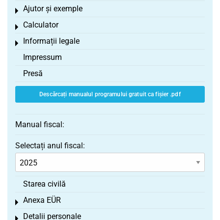
Ajutor și exemple
Toggle menu
Calculator
Toggle menu
Informații legale
Toggle menu
Impressum
Presă
Descărcați manualul programului gratuit ca fișier .pdf
Manual fiscal:
Selectați anul fiscal:
Starea civilă
Anexa EÜR
Toggle menu
Detalii personale
Toggle menu