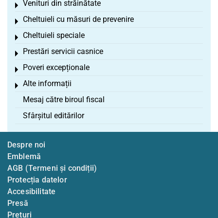
Venituri din străinătate
Toggle menu
Cheltuieli cu măsuri de prevenire
Toggle menu
Cheltuieli speciale
Toggle menu
Prestări servicii casnice
Toggle menu
Poveri excepționale
Toggle menu
Alte informații
Toggle menu
Mesaj către biroul fiscal
Sfârșitul editărilor
Despre noi
Emblemă
AGB (Termeni și condiții)
Protecția datelor
Accesibilitate
Presă
Prețuri