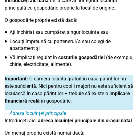
Introduceți aici data
de la care ați întreținut locuința
principală cu gospodărie proprie la locul de origine.
O gospodărie proprie există dacă:
Ați închiriat sau cumpărat singur locuința sau
Locuiți împreună cu partenerul/a sau colegi de
apartament și
Vă implicați regulat în
costurile gospodăriei
(de exemplu,
chirie, electricitate, alimente).
Important:
O cameră locuită gratuit în casa părinților nu
este suficientă. Nici pentru copiii majori nu este suficient să
locuiască în casa părinților – trebuie să existe o
implicare
financiară reală
în gospodărie.
Adresa locuinței principale
Introduceți aici
adresa locuinței principale din orașul natal
.
Un menaj propriu există numai dacă: