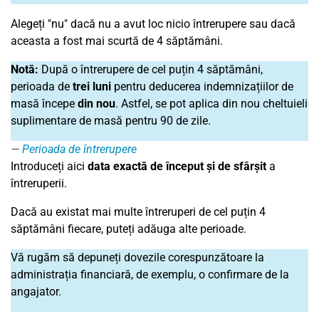
Alegeți "nu" dacă nu a avut loc nicio întrerupere sau dacă
aceasta a fost mai scurtă de 4 săptămâni.
Notă:
După o întrerupere de cel puțin 4 săptămâni,
perioada de
trei luni
pentru deducerea indemnizațiilor de
masă începe
din nou
. Astfel, se pot aplica din nou cheltuieli
suplimentare de masă pentru 90 de zile.
Perioada de întrerupere
Introduceți aici
data exactă de început și de sfârșit
a
întreruperii.
Dacă au existat mai multe întreruperi de cel puțin 4
săptămâni fiecare, puteți adăuga alte perioade.
Vă rugăm să depuneți dovezile corespunzătoare la
administrația financiară, de exemplu, o confirmare de la
angajator.