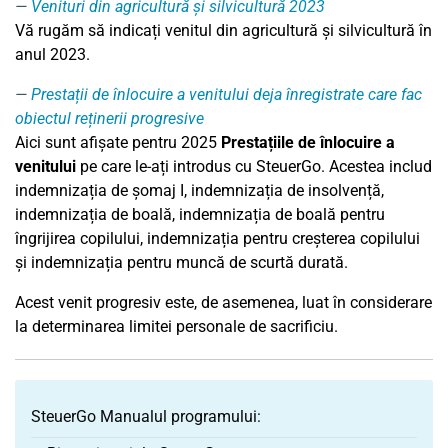
Venituri din agricultură și silvicultură 2023
Vă rugăm să indicați venitul din agricultură și silvicultură în
anul 2023.
Prestații de înlocuire a venitului deja înregistrate care fac
obiectul reținerii progresive
Aici sunt afișate pentru 2025
Prestațiile de înlocuire a
venitului
pe care le-ați introdus cu SteuerGo. Acestea includ
indemnizația de șomaj I, indemnizația de insolvență,
indemnizația de boală, indemnizația de boală pentru
îngrijirea copilului, indemnizația pentru creșterea copilului
și indemnizația pentru muncă de scurtă durată.
Acest venit progresiv este, de asemenea, luat în considerare
la determinarea limitei personale de sacrificiu.
SteuerGo Manualul programului: