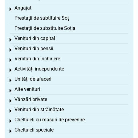
Angajat
Toggle menu
Prestații de subtituire Soț
Prestații de substituire Soția
Venituri din capital
Toggle menu
Venituri din pensii
Toggle menu
Venituri din închiriere
Toggle menu
Activități independente
Toggle menu
Unități de afaceri
Toggle menu
Alte venituri
Toggle menu
Vânzări private
Toggle menu
Venituri din străinătate
Toggle menu
Cheltuieli cu măsuri de prevenire
Toggle menu
Cheltuieli speciale
Toggle menu