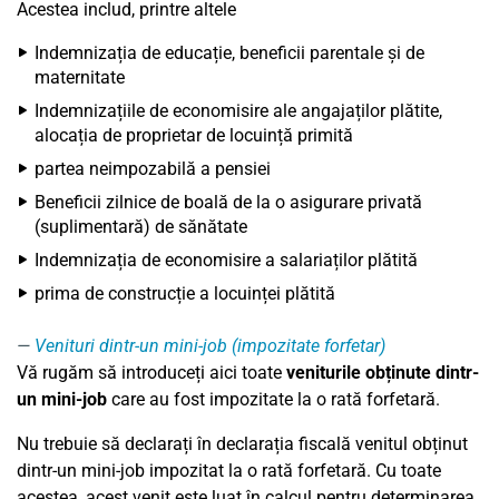
Acestea includ, printre altele
Indemnizația de educație, beneficii parentale și de
maternitate
Indemnizațiile de economisire ale angajaților plătite,
alocația de proprietar de locuință primită
partea neimpozabilă a pensiei
Beneficii zilnice de boală de la o asigurare privată
(suplimentară) de sănătate
Indemnizația de economisire a salariaților plătită
prima de construcție a locuinței plătită
Venituri dintr-un mini-job (impozitate forfetar)
Vă rugăm să introduceți aici toate
veniturile obținute dintr-
un mini-job
care au fost impozitate la o rată forfetară.
Nu trebuie să declarați în declarația fiscală venitul obținut
dintr-un mini-job impozitat la o rată forfetară. Cu toate
acestea, acest venit este luat în calcul pentru determinarea