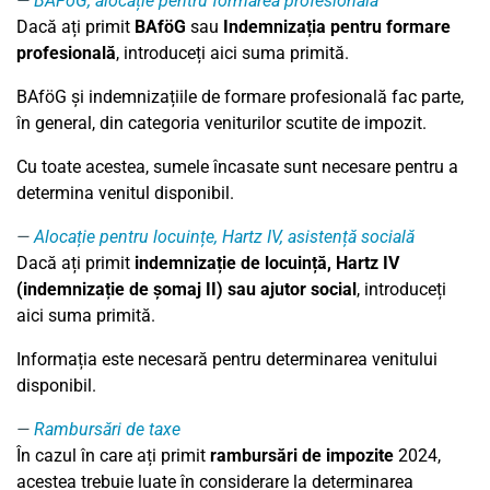
BAFöG, alocație pentru formarea profesională
Dacă ați primit
BAföG
sau
Indemnizația pentru formare
profesională
, introduceți aici suma primită.
BAföG și indemnizațiile de formare profesională fac parte,
în general, din categoria veniturilor scutite de impozit.
Cu toate acestea, sumele încasate sunt necesare pentru a
determina venitul disponibil.
Alocație pentru locuințe, Hartz IV, asistență socială
Dacă ați primit
indemnizație de locuință, Hartz IV
(indemnizație de șomaj II) sau ajutor social
, introduceți
aici suma primită.
Informația este necesară pentru determinarea venitului
disponibil.
Rambursări de taxe
În cazul în care ați primit
rambursări de impozite
2024,
acestea trebuie luate în considerare la determinarea