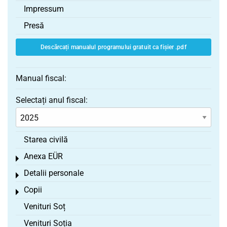
Impressum
Presă
Descărcați manualul programului gratuit ca fișier .pdf
Manual fiscal:
Selectați anul fiscal:
Starea civilă
Anexa EÜR
Toggle menu
Detalii personale
Toggle menu
Copii
Toggle menu
Venituri Soț
Venituri Soția