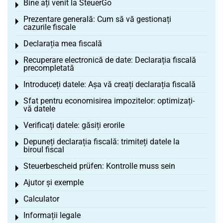
Bine ați venit la SteuerGo
Toggle menu
Prezentare generală: Cum să vă gestionați
Toggle menu
cazurile fiscale
Declarația mea fiscală
Toggle menu
Recuperare electronică de date: Declarația fiscală
Toggle menu
precompletată
Introduceți datele: Așa vă creați declarația fiscală
Toggle menu
Sfat pentru economisirea impozitelor: optimizați-
Toggle menu
vă datele
Verificați datele: găsiți erorile
Toggle menu
Depuneți declarația fiscală: trimiteți datele la
Toggle menu
biroul fiscal
Steuerbescheid prüfen: Kontrolle muss sein
Toggle menu
Ajutor și exemple
Toggle menu
Calculator
Toggle menu
Informații legale
Toggle menu