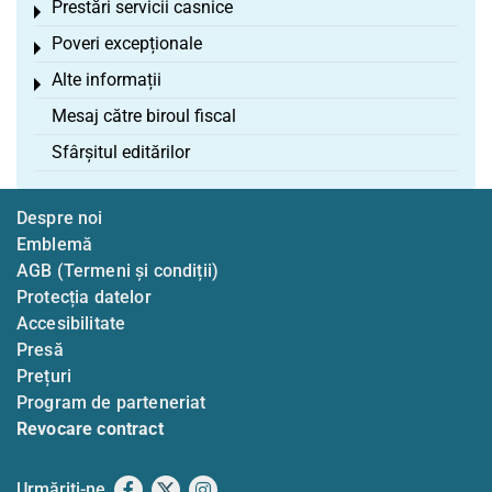
Prestări servicii casnice
Toggle menu
Poveri excepționale
Toggle menu
Alte informații
Toggle menu
Mesaj către biroul fiscal
Sfârșitul editărilor
Despre noi
Emblemă
AGB (Termeni și condiții)
Protecția datelor
Accesibilitate
Presă
Prețuri
Program de parteneriat
Revocare contract
Urmăriți-ne
Facebook
X
Instagram