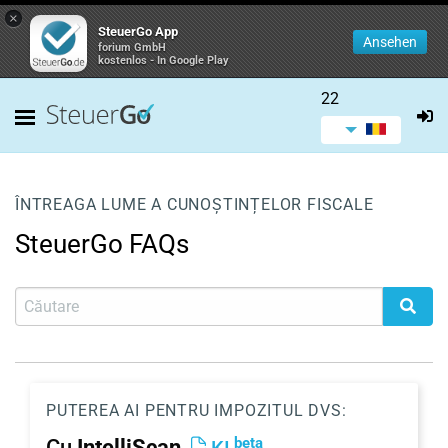
×
SteuerGo App
Ansehen
forium GmbH
kostenlos - In Google Play
22
ÎNTREAGA LUME A CUNOȘTINȚELOR FISCALE
SteuerGo FAQs
PUTEREA AI PENTRU IMPOZITUL DVS:
beta
Cu
IntelliScan