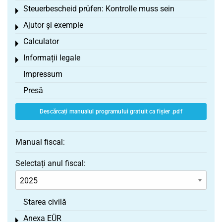
Steuerbescheid prüfen: Kontrolle muss sein
Toggle menu
Ajutor și exemple
Toggle menu
Calculator
Toggle menu
Informații legale
Toggle menu
Impressum
Presă
Descărcați manualul programului gratuit ca fișier .pdf
Manual fiscal:
Selectați anul fiscal:
Starea civilă
Anexa EÜR
Toggle menu