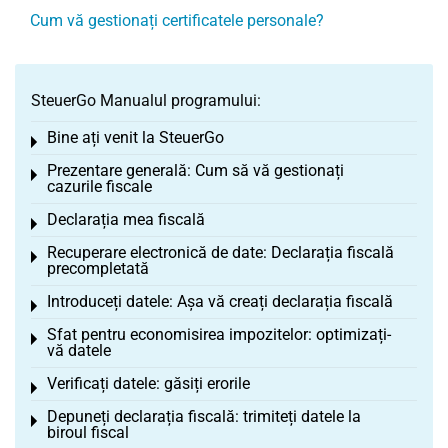
Cum vă gestionați certificatele personale?
SteuerGo Manualul programului:
Bine ați venit la SteuerGo
Toggle menu
Prezentare generală: Cum să vă gestionați
Toggle menu
cazurile fiscale
Declarația mea fiscală
Toggle menu
Recuperare electronică de date: Declarația fiscală
Toggle menu
precompletată
Introduceți datele: Așa vă creați declarația fiscală
Toggle menu
Sfat pentru economisirea impozitelor: optimizați-
Toggle menu
vă datele
Verificați datele: găsiți erorile
Toggle menu
Depuneți declarația fiscală: trimiteți datele la
Toggle menu
biroul fiscal