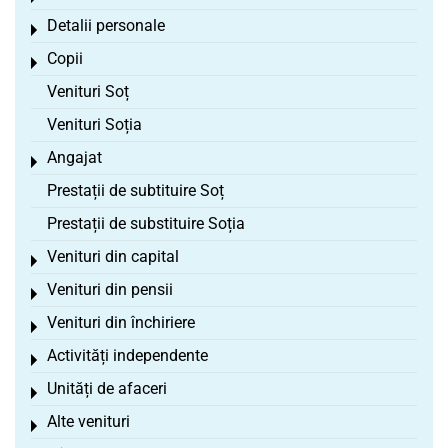
Detalii personale
Toggle menu
Copii
Toggle menu
Venituri Soț
Venituri Soția
Angajat
Toggle menu
Prestații de subtituire Soț
Prestații de substituire Soția
Venituri din capital
Toggle menu
Venituri din pensii
Toggle menu
Venituri din închiriere
Toggle menu
Activități independente
Toggle menu
Unități de afaceri
Toggle menu
Alte venituri
Toggle menu