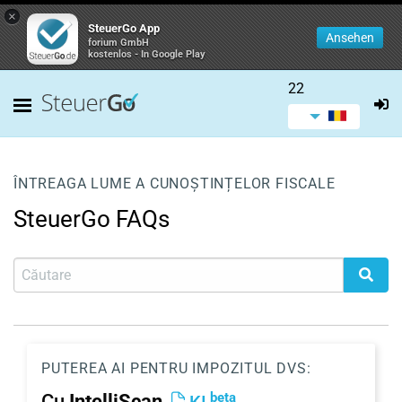
×
SteuerGo App
Ansehen
forium GmbH
kostenlos - In Google Play
22
ÎNTREAGA LUME A CUNOȘTINȚELOR FISCALE
SteuerGo FAQs
PUTEREA AI PENTRU IMPOZITUL DVS:
beta
Cu
IntelliScan