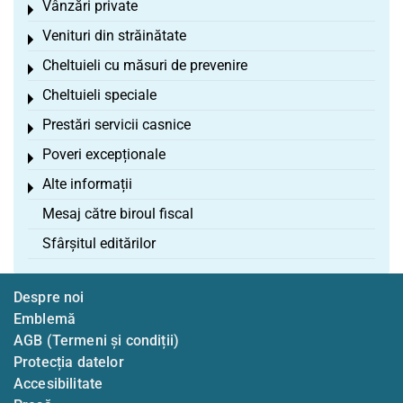
Vânzări private
Toggle menu
Venituri din străinătate
Toggle menu
Cheltuieli cu măsuri de prevenire
Toggle menu
Cheltuieli speciale
Toggle menu
Prestări servicii casnice
Toggle menu
Poveri excepționale
Toggle menu
Alte informații
Toggle menu
Mesaj către biroul fiscal
Sfârșitul editărilor
Despre noi
Emblemă
AGB (Termeni și condiții)
Protecția datelor
Accesibilitate