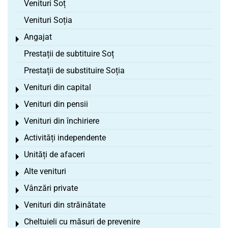
Venituri Soț
Venituri Soția
Angajat
Toggle menu
Prestații de subtituire Soț
Prestații de substituire Soția
Venituri din capital
Toggle menu
Venituri din pensii
Toggle menu
Venituri din închiriere
Toggle menu
Activități independente
Toggle menu
Unități de afaceri
Toggle menu
Alte venituri
Toggle menu
Vânzări private
Toggle menu
Venituri din străinătate
Toggle menu
Cheltuieli cu măsuri de prevenire
Toggle menu