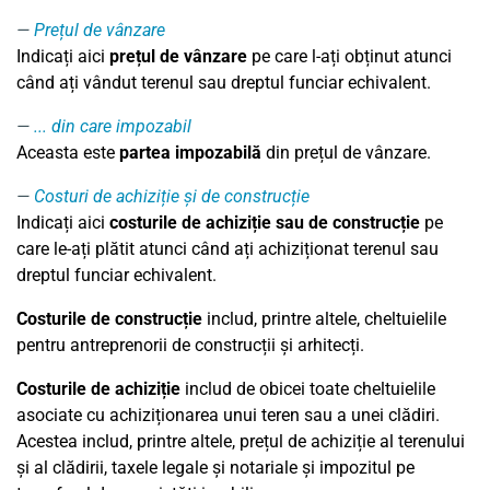
Prețul de vânzare
Indicați aici
prețul de vânzare
pe care l-ați obținut atunci
când ați vândut terenul sau dreptul funciar echivalent.
... din care impozabil
Aceasta este
partea impozabilă
din prețul de vânzare.
Costuri de achiziție și de construcție
Indicați aici
costurile de achiziție sau de construcție
pe
care le-ați plătit atunci când ați achiziționat terenul sau
dreptul funciar echivalent.
Costurile de construcție
includ, printre altele, cheltuielile
pentru antreprenorii de construcții și arhitecți.
Costurile de achiziție
includ de obicei toate cheltuielile
asociate cu achiziționarea unui teren sau a unei clădiri.
Acestea includ, printre altele, prețul de achiziție al terenului
și al clădirii, taxele legale și notariale și impozitul pe