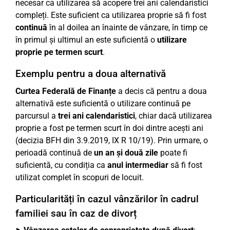
necesar ca utilizarea să acopere trei ani calendaristici
compleți. Este suficient ca utilizarea proprie să fi fost
continuă
în al doilea an înainte de vânzare, în timp ce
în primul și ultimul an este suficientă o
utilizare
proprie pe termen scurt
.
Exemplu pentru a doua alternativă
Curtea Federală de Finanțe
a decis că pentru a doua
alternativă este suficientă o utilizare continuă pe
parcursul a
trei ani calendaristici
, chiar dacă utilizarea
proprie a fost pe termen scurt în doi dintre acești ani
(decizia BFH din 3.9.2019, IX R 10/19). Prin urmare, o
perioadă continuă de
un an și două zile
poate fi
suficientă, cu condiția ca
anul intermediar
să fi fost
utilizat complet în scopuri de locuit.
Particularități în cazul vânzărilor în cadrul
familiei sau în caz de divorț