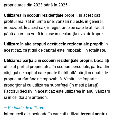
proprietatea din 2023 până în 2025.
Utilizarea în scopuri rezidențiale proprii:
În acest caz,
profitul realizat în urma unei vânzări nu este, în general,
impozabil. În acest caz, înregistrările pe care le-ați făcut
până acum nu vor fi incluse în declarația dvs. de impozit.
Utilizare în alte scopuri decât cele rezidențiale proprii:
În
acest caz, câștigul de capital este impozabil în totalitate.
Utilizarea parțială în scopuri rezidențiale proprii:
Dacă ați
utilizat parțial proprietatea în scopuri personale, partea din
câștigul de capital care poate fi atribuită părții ocupate de
proprietar rămâne neimpozabilă. Venitul se împarte
proporțional cu utilizarea suprafeței (în metri pătrați).
Factorul decisiv în acest caz este utilizarea în anul vânzării
și în cei doi ani anteriori.
Perioada de utilizare
Introduceți aici perioada în care ați utilizat
terenul pentru