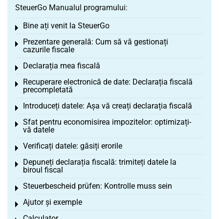
SteuerGo Manualul programului:
Bine ați venit la SteuerGo
Toggle menu
Prezentare generală: Cum să vă gestionați
Toggle menu
cazurile fiscale
Declarația mea fiscală
Toggle menu
Recuperare electronică de date: Declarația fiscală
Toggle menu
precompletată
Introduceți datele: Așa vă creați declarația fiscală
Toggle menu
Sfat pentru economisirea impozitelor: optimizați-
Toggle menu
vă datele
Verificați datele: găsiți erorile
Toggle menu
Depuneți declarația fiscală: trimiteți datele la
Toggle menu
biroul fiscal
Steuerbescheid prüfen: Kontrolle muss sein
Toggle menu
Ajutor și exemple
Toggle menu
Calculator