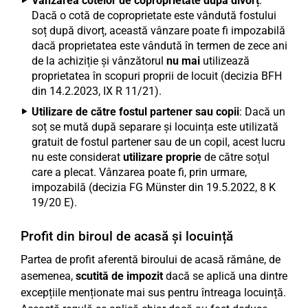
Vânzarea cotelor de coproprietate după divorț
:
Dacă o cotă de coproprietate este vândută fostului
soț după divorț, această vânzare poate fi impozabilă
dacă proprietatea este vândută în termen de zece ani
de la achiziție și vânzătorul
nu mai
utilizează
proprietatea în scopuri proprii de locuit (decizia BFH
din 14.2.2023, IX R 11/21).
Utilizare de către fostul partener sau copii
: Dacă un
soț se mută după separare și locuința este utilizată
gratuit de fostul partener sau de un copil, acest lucru
nu este considerat
utilizare proprie
de către soțul
care a plecat. Vânzarea poate fi, prin urmare,
impozabilă (decizia FG Münster din 19.5.2022, 8 K
19/20 E).
Profit din biroul de acasă și locuință
Partea de profit aferentă biroului de acasă rămâne, de
asemenea,
scutită de impozit
dacă se aplică una dintre
excepțiile menționate mai sus pentru întreaga locuință.