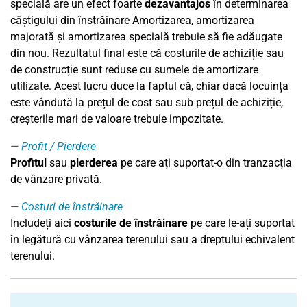
specială are un efect foarte
dezavantajos
în determinarea
câștigului din înstrăinare Amortizarea, amortizarea
majorată și amortizarea specială trebuie să fie adăugate
din nou. Rezultatul final este că costurile de achiziție sau
de construcție sunt reduse cu sumele de amortizare
utilizate. Acest lucru duce la faptul că, chiar dacă locuința
este vândută la prețul de cost sau sub prețul de achiziție,
creșterile mari de valoare trebuie impozitate.
Profit / Pierdere
Profitul
sau
pierderea
pe care ați suportat-o din tranzacția
de vânzare privată.
Costuri de înstrăinare
Includeți aici
costurile de înstrăinare
pe care le-ați suportat
în legătură cu vânzarea terenului sau a dreptului echivalent
terenului.