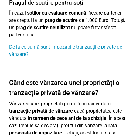
Pragul de scutire pentru soți
În cazul
soților cu evaluare comună
, fiecare partener
are dreptul la un
prag de scutire
de 1.000 Euro. Totuși,
un
prag de scutire neutilizat
nu poate fi transferat
partenerului.
De la ce sumă sunt impozabile tranzacțiile private de
vânzare?
Când este vânzarea unei proprietăți o
tranzacție privată de vânzare?
Vânzarea unei proprietăți poate fi considerată o
tranzacție privată de vânzare
dacă proprietatea este
vândută
în termen de zece ani de la achiziție
. În acest
caz, trebuie să declarați profitul din vânzare la
rata
personală de impozitare
. Totuși, acest lucru nu se