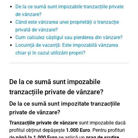
De la ce sumă sunt impozabile tranzacțiile private
de vânzare?
Când este vânzarea unei proprietăți o tranzacție
privată de vânzare?
Cum calculez câștigul sau pierderea din vânzare?
Locuință de vacanță: Este impozabilă vânzarea
chiar și în cazul utilizării proprii?
De la ce sumă sunt impozabile
tranzacțiile private de vânzare?
De la ce sumă sunt impozitate tranzacțiile
private de vânzare?
Tranzacțiile private de vânzare
sunt impozabile dacă
profitul obținut depășește
1.000 Euro
. Pentru profituri
de
până la 1.000 Euro
se aplică un
prag de scutire
,