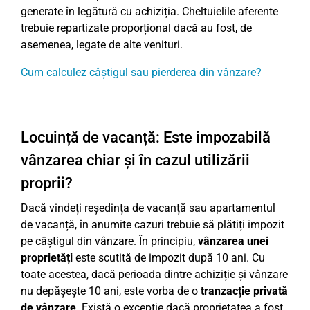
generate în legătură cu achiziția. Cheltuielile aferente
trebuie repartizate proporțional dacă au fost, de
asemenea, legate de alte venituri.
Cum calculez câștigul sau pierderea din vânzare?
Locuință de vacanță: Este impozabilă
vânzarea chiar și în cazul utilizării
proprii?
Dacă vindeți reședința de vacanță sau apartamentul
de vacanță, în anumite cazuri trebuie să plătiți impozit
pe câștigul din vânzare. În principiu,
vânzarea unei
proprietăți
este scutită de impozit după 10 ani. Cu
toate acestea, dacă perioada dintre achiziție și vânzare
nu depășește 10 ani, este vorba de o
tranzacție privată
de vânzare
. Există o excepție dacă proprietatea a fost