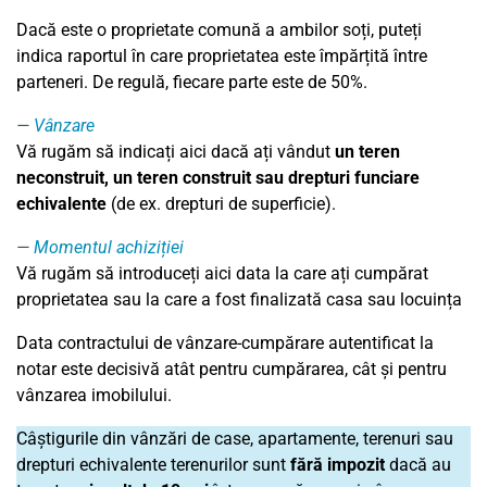
Dacă este o proprietate comună a ambilor soți, puteți
indica raportul în care proprietatea este împărțită între
parteneri. De regulă, fiecare parte este de 50%.
Vânzare
Vă rugăm să indicați aici dacă ați vândut
un teren
neconstruit, un teren construit sau drepturi funciare
echivalente
(de ex. drepturi de superficie).
Momentul achiziției
Vă rugăm să introduceți aici data la care ați cumpărat
proprietatea sau la care a fost finalizată casa sau locuința
Data contractului de vânzare-cumpărare autentificat la
notar este decisivă atât pentru cumpărarea, cât și pentru
vânzarea imobilului.
Câștigurile din vânzări de case, apartamente, terenuri sau
drepturi echivalente terenurilor sunt
fără impozit
dacă au