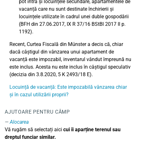
pot intra și locuințele secundare, apartamentele de
vacanță care nu sunt destinate închirierii și
locuințele utilizate în cadrul unei duble gospodării
(BFH din 27.06.2017, IX R 37/16 BStBl 2017 II p.
1192).
Recent, Curtea Fiscală din Münster a decis că, chiar
dacă câștigul din vânzarea unui apartament de
vacanță este impozabil, inventarul vândut împreună nu
este inclus. Acesta nu este inclus în câștigul speculativ
(decizia din 3.8.2020, 5 K 2493/18 E).
Locuință de vacanță: Este impozabilă vânzarea chiar
și în cazul utilizării proprii?
AJUTOARE PENTRU CÂMP
Alocarea
Vă rugăm să selectați aici
cui îi aparține terenul sau
dreptul funciar similar.