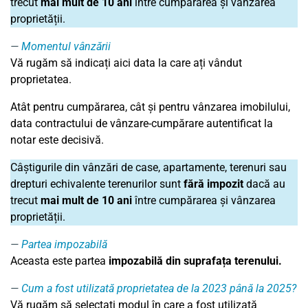
trecut
mai mult de 10 ani
între cumpărarea și vânzarea
proprietății.
Momentul vânzării
Vă rugăm să indicați aici data la care ați vândut
proprietatea.
Atât pentru cumpărarea, cât și pentru vânzarea imobilului,
data contractului de vânzare-cumpărare autentificat la
notar este decisivă.
Câștigurile din vânzări de case, apartamente, terenuri sau
drepturi echivalente terenurilor sunt
fără impozit
dacă au
trecut
mai mult de 10 ani
între cumpărarea și vânzarea
proprietății.
Partea impozabilă
Aceasta este partea
impozabilă din suprafața terenului.
Cum a fost utilizată proprietatea de la 2023 până la 2025?
Vă rugăm să selectați modul în care a fost utilizată