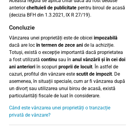
Această regulă se aplică chiar dacă au fost deduse
anterior
cheltuieli de publicitate
pentru biroul de acasă
(decizia BFH din 1.3.2021, IX R 27/19).
Concluzie
Vânzarea unei proprietăți este de obicei
impozabilă
dacă are loc
în termen de zece ani
de la achiziție.
Totuși, există o excepție importantă dacă proprietatea
a fost utilizată
continu
sau în
anul vânzării și în cei doi
ani anteriori
în scopuri
proprii de locuit
. În astfel de
cazuri, profitul din vânzare este
scutit de impozit
. De
asemenea, în situații speciale, cum ar fi vânzarea după
un divorț sau utilizarea unui birou de acasă, există
particularități fiscale de luat în considerare.
Când este vânzarea unei proprietăți o tranzacție
privată de vânzare?