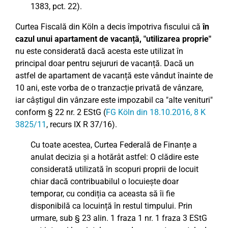
1383, pct. 22).
Curtea Fiscală din Köln a decis împotriva fiscului că
în
cazul unui apartament de vacanță, "utilizarea proprie"
nu este considerată dacă acesta este utilizat în
principal doar pentru sejururi de vacanță. Dacă un
astfel de apartament de vacanță este vândut înainte de
10 ani, este vorba de o tranzacție privată de vânzare,
iar câștigul din vânzare este impozabil ca "alte venituri"
conform § 22 nr. 2 EStG (
FG Köln din 18.10.2016, 8 K
3825/11
, recurs IX R 37/16).
Cu toate acestea, Curtea Federală de Finanțe a
anulat decizia și a hotărât astfel: O clădire este
considerată utilizată în scopuri proprii de locuit
chiar dacă contribuabilul o locuiește doar
temporar, cu condiția ca aceasta să îi fie
disponibilă ca locuință în restul timpului. Prin
urmare, sub § 23 alin. 1 fraza 1 nr. 1 fraza 3 EStG