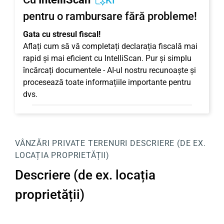
KI
pentru o rambursare fără probleme!
Gata cu stresul fiscal!
Aflați cum să vă completați declarația fiscală mai
rapid și mai eficient cu IntelliScan. Pur și simplu
încărcați documentele - AI-ul nostru recunoaște și
procesează toate informațiile importante pentru
dvs.
VÂNZĂRI PRIVATE
TERENURI
DESCRIERE (DE EX.
LOCAȚIA PROPRIETĂȚII)
Descriere (de ex. locația
proprietății)