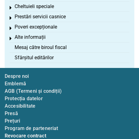
Cheltuieli speciale
Toggle menu
Prestări servicii casnice
Toggle menu
Poveri excepționale
Toggle menu
Alte informații
Toggle menu
Mesaj către biroul fiscal
Sfârșitul editărilor
Despre noi
Emblemă
AGB (Termeni și condiții)
Protecția datelor
Accesibilitate
Presă
Prețuri
Program de parteneriat
Revocare contract