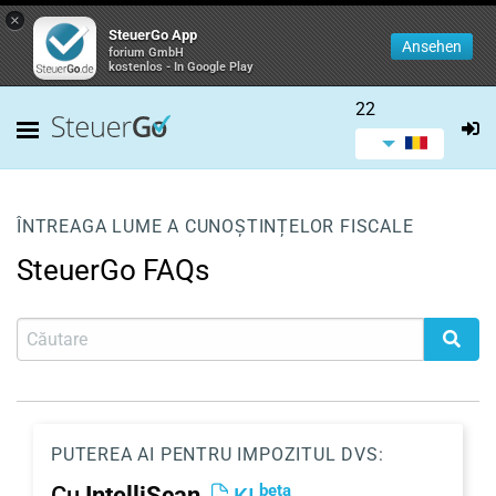
×
SteuerGo App
Ansehen
forium GmbH
kostenlos - In Google Play
22
ÎNTREAGA LUME A CUNOȘTINȚELOR FISCALE
SteuerGo FAQs
PUTEREA AI PENTRU IMPOZITUL DVS:
beta
Cu
IntelliScan