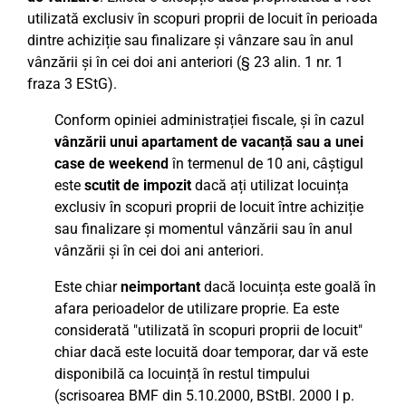
utilizată exclusiv în scopuri proprii de locuit în perioada
dintre achiziție sau finalizare și vânzare sau în anul
vânzării și în cei doi ani anteriori (§ 23 alin. 1 nr. 1
fraza 3 EStG).
Conform opiniei administrației fiscale, și în cazul
vânzării unui apartament de vacanță sau a unei
case de weekend
în termenul de 10 ani, câștigul
este
scutit de impozit
dacă ați utilizat locuința
exclusiv în scopuri proprii de locuit între achiziție
sau finalizare și momentul vânzării sau în anul
vânzării și în cei doi ani anteriori.
Este chiar
neimportant
dacă locuința este goală în
afara perioadelor de utilizare proprie. Ea este
considerată "utilizată în scopuri proprii de locuit"
chiar dacă este locuită doar temporar, dar vă este
disponibilă ca locuință în restul timpului
(scrisoarea BMF din 5.10.2000, BStBl. 2000 I p.