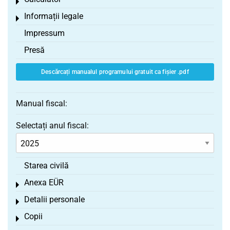
Toggle menu
Informații legale
Toggle menu
Impressum
Presă
Descărcați manualul programului gratuit ca fișier .pdf
Manual fiscal:
Selectați anul fiscal:
Starea civilă
Anexa EÜR
Toggle menu
Detalii personale
Toggle menu
Copii
Toggle menu