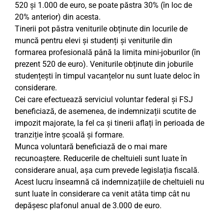
520 și 1.000 de euro, se poate păstra 30% (în loc de
20% anterior) din acesta.
Tinerii pot păstra veniturile obținute din locurile de
muncă pentru elevi și studenți și veniturile din
formarea profesională până la limita mini-joburilor (în
prezent 520 de euro). Veniturile obținute din joburile
studențești în timpul vacanțelor nu sunt luate deloc în
considerare.
Cei care efectuează serviciul voluntar federal și FSJ
beneficiază, de asemenea, de indemnizații scutite de
impozit majorate, la fel ca și tinerii aflați în perioada de
tranziție între școală și formare.
Munca voluntară beneficiază de o mai mare
recunoaștere. Reducerile de cheltuieli sunt luate în
considerare anual, așa cum prevede legislația fiscală.
Acest lucru înseamnă că indemnizațiile de cheltuieli nu
sunt luate în considerare ca venit atâta timp cât nu
depășesc plafonul anual de 3.000 de euro.