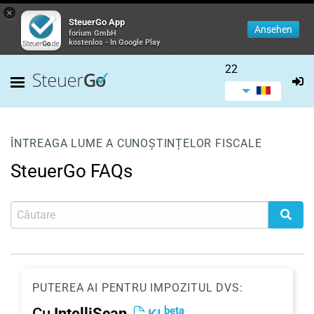
×
SteuerGo App
Ansehen
forium GmbH
kostenlos - In Google Play
22
ÎNTREAGA LUME A CUNOȘTINȚELOR FISCALE
SteuerGo FAQs
PUTEREA AI PENTRU IMPOZITUL DVS:
beta
Cu
IntelliScan