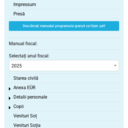
Impressum
Presă
Descărcați manualul programului gratuit ca fișier .pdf
Manual fiscal:
Selectați anul fiscal:
Starea civilă
Anexa EÜR
Toggle menu
Detalii personale
Toggle menu
Copii
Toggle menu
Venituri Soț
Venituri Soția