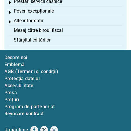
Prestări servicii casnice
Toggle menu
Poveri excepționale
Toggle menu
Alte informații
Toggle menu
Mesaj către biroul fiscal
Sfârșitul editărilor
Despre noi
Emblemă
AGB (Termeni și condiții)
Protecția datelor
Accesibilitate
Presă
Prețuri
Program de parteneriat
Revocare contract
Urmăriți-ne
Facebook
X
Instagram