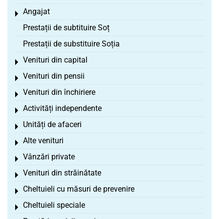
Angajat
Toggle menu
Prestații de subtituire Soț
Prestații de substituire Soția
Venituri din capital
Toggle menu
Venituri din pensii
Toggle menu
Venituri din închiriere
Toggle menu
Activități independente
Toggle menu
Unități de afaceri
Toggle menu
Alte venituri
Toggle menu
Vânzări private
Toggle menu
Venituri din străinătate
Toggle menu
Cheltuieli cu măsuri de prevenire
Toggle menu
Cheltuieli speciale
Toggle menu