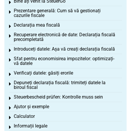
Bine ați venit la SteuerGo
Toggle menu
Prezentare generală: Cum să vă gestionați
Toggle menu
cazurile fiscale
Declarația mea fiscală
Toggle menu
Recuperare electronică de date: Declarația fiscală
Toggle menu
precompletată
Introduceți datele: Așa vă creați declarația fiscală
Toggle menu
Sfat pentru economisirea impozitelor: optimizați-
Toggle menu
vă datele
Verificați datele: găsiți erorile
Toggle menu
Depuneți declarația fiscală: trimiteți datele la
Toggle menu
biroul fiscal
Steuerbescheid prüfen: Kontrolle muss sein
Toggle menu
Ajutor și exemple
Toggle menu
Calculator
Toggle menu
Informații legale
Toggle menu