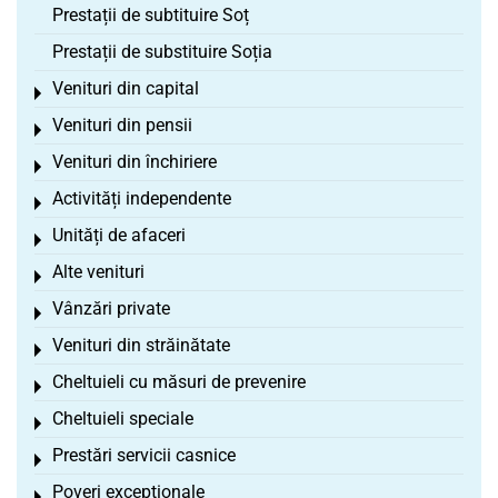
Prestații de subtituire Soț
Prestații de substituire Soția
Venituri din capital
Toggle menu
Venituri din pensii
Toggle menu
Venituri din închiriere
Toggle menu
Activități independente
Toggle menu
Unități de afaceri
Toggle menu
Alte venituri
Toggle menu
Vânzări private
Toggle menu
Venituri din străinătate
Toggle menu
Cheltuieli cu măsuri de prevenire
Toggle menu
Cheltuieli speciale
Toggle menu
Prestări servicii casnice
Toggle menu
Poveri excepționale