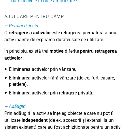
Toate activele trebuie amortizate?
AJUTOARE PENTRU CÂMP
Retrageri, ieșiri
O
retragere a activului
este retragerea prematură a unui
activ înainte de expirarea duratei sale de utilizare.
În principiu, există trei
motive
diferite
pentru retragerea
activelor
:
Eliminarea activelor prin vânzare,
Eliminarea activelor fără vânzare (de ex. furt, casare,
pierdere),
Eliminarea activelor prin retragere privată.
Adăugiri
Prin adăugiri la activ se înțeleg obiectele care nu pot fi
utilizate
independent
(de ex. accesorii și extensii la un
sistem existent) care au fost achiziționate pentru un activ.