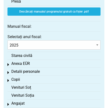
Presă
Descărcați manualul programului gratuit ca fișier .pdf
Manual fiscal:
Selectați anul fiscal:
Starea civilă
Anexa EÜR
Toggle menu
Detalii personale
Toggle menu
Copii
Toggle menu
Venituri Soț
Venituri Soția
Angajat
Toggle menu