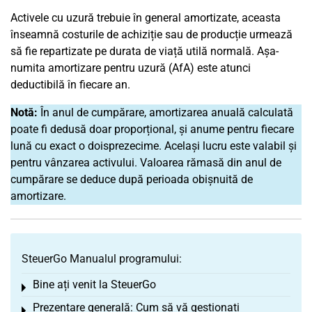
Activele cu uzură trebuie în general amortizate, aceasta
înseamnă costurile de achiziție sau de producție urmează
să fie repartizate pe durata de viață utilă normală. Așa-
numita amortizare pentru uzură (AfA) este atunci
deductibilă în fiecare an.
Notă:
În anul de cumpărare, amortizarea anuală calculată
poate fi dedusă doar proporțional, și anume pentru fiecare
lună cu exact o doisprezecime. Același lucru este valabil și
pentru vânzarea activului. Valoarea rămasă din anul de
cumpărare se deduce după perioada obișnuită de
amortizare.
SteuerGo Manualul programului:
Bine ați venit la SteuerGo
Toggle menu
Prezentare generală: Cum să vă gestionați
Toggle menu