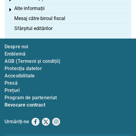
Toggle menu
Alte informații
Toggle menu
Mesaj către biroul fiscal
Sfârșitul editărilor
Despre noi
Emblemă
AGB (Termeni și condiții)
Protecția datelor
Accesibilitate
Presă
Prețuri
Program de parteneriat
Revocare contract
Urmăriți-ne
Facebook
X
Instagram