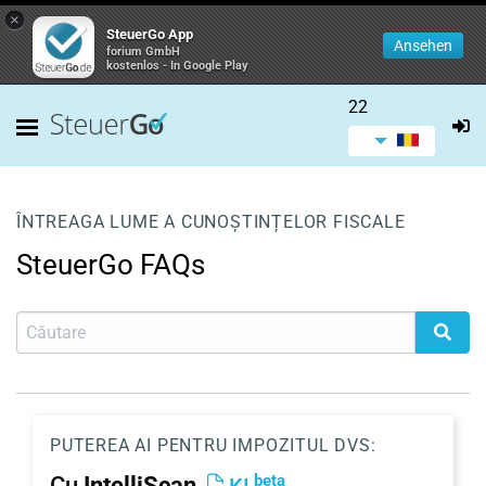
×
SteuerGo App
Ansehen
forium GmbH
kostenlos - In Google Play
22
ÎNTREAGA LUME A CUNOȘTINȚELOR FISCALE
SteuerGo FAQs
PUTEREA AI PENTRU IMPOZITUL DVS:
beta
Cu
IntelliScan