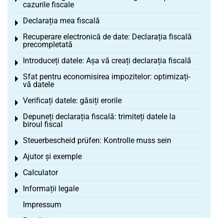
cazurile fiscale
Declarația mea fiscală
Toggle menu
Recuperare electronică de date: Declarația fiscală
Toggle menu
precompletată
Introduceți datele: Așa vă creați declarația fiscală
Toggle menu
Sfat pentru economisirea impozitelor: optimizați-
Toggle menu
vă datele
Verificați datele: găsiți erorile
Toggle menu
Depuneți declarația fiscală: trimiteți datele la
Toggle menu
biroul fiscal
Steuerbescheid prüfen: Kontrolle muss sein
Toggle menu
Ajutor și exemple
Toggle menu
Calculator
Toggle menu
Informații legale
Toggle menu
Impressum