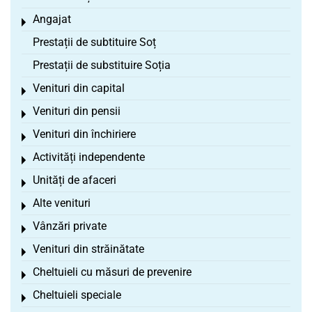
Angajat
Toggle menu
Prestații de subtituire Soț
Prestații de substituire Soția
Venituri din capital
Toggle menu
Venituri din pensii
Toggle menu
Venituri din închiriere
Toggle menu
Activități independente
Toggle menu
Unități de afaceri
Toggle menu
Alte venituri
Toggle menu
Vânzări private
Toggle menu
Venituri din străinătate
Toggle menu
Cheltuieli cu măsuri de prevenire
Toggle menu
Cheltuieli speciale
Toggle menu