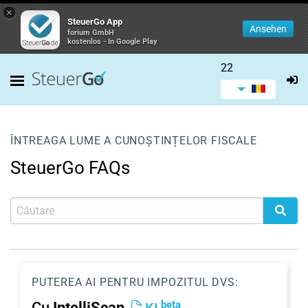
×
SteuerGo App
Ansehen
forium GmbH
kostenlos - In Google Play
22
ÎNTREAGA LUME A CUNOȘTINȚELOR FISCALE
SteuerGo FAQs
PUTEREA AI PENTRU IMPOZITUL DVS:
beta
Cu
IntelliScan