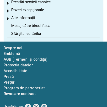
Prestări servicii casnice
Toggle menu
Poveri excepționale
Toggle menu
Alte informații
Toggle menu
Mesaj către biroul fiscal
Sfârșitul editărilor
Despre noi
Emblemă
AGB (Termeni și condiții)
Protecția datelor
Accesibilitate
Presă
Prețuri
Program de parteneriat
Revocare contract
Urmăriți-ne
Facebook
X
Instagram