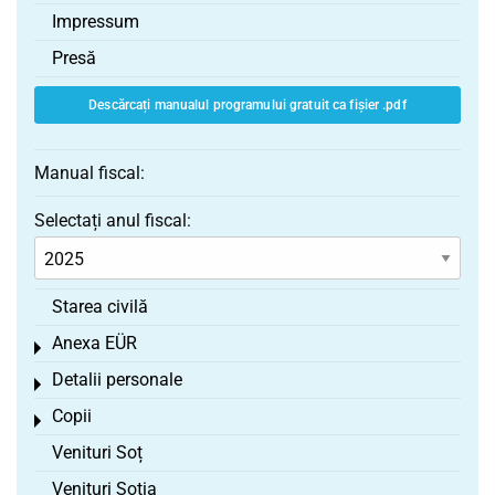
Impressum
Presă
Descărcați manualul programului gratuit ca fișier .pdf
Manual fiscal:
Selectați anul fiscal:
Starea civilă
Anexa EÜR
Toggle menu
Detalii personale
Toggle menu
Copii
Toggle menu
Venituri Soț
Venituri Soția