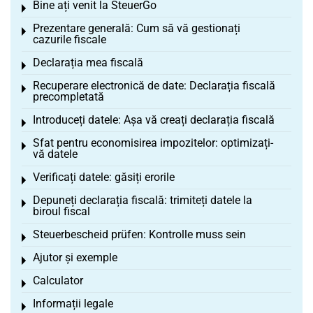
Bine ați venit la SteuerGo
Toggle menu
Prezentare generală: Cum să vă gestionați
Toggle menu
cazurile fiscale
Declarația mea fiscală
Toggle menu
Recuperare electronică de date: Declarația fiscală
Toggle menu
precompletată
Introduceți datele: Așa vă creați declarația fiscală
Toggle menu
Sfat pentru economisirea impozitelor: optimizați-
Toggle menu
vă datele
Verificați datele: găsiți erorile
Toggle menu
Depuneți declarația fiscală: trimiteți datele la
Toggle menu
biroul fiscal
Steuerbescheid prüfen: Kontrolle muss sein
Toggle menu
Ajutor și exemple
Toggle menu
Calculator
Toggle menu
Informații legale
Toggle menu