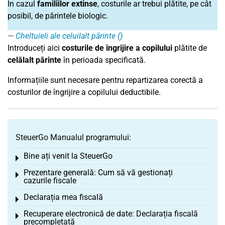
În cazul
familiilor extinse
, costurile ar trebui plătite, pe cât
posibil, de părintele biologic.
Cheltuieli ale celuilalt părinte ()
Introduceți aici
costurile de îngrijire a copilului
plătite de
celălalt părinte
în perioada specificată.
Informațiile sunt necesare pentru repartizarea corectă a
costurilor de îngrijire a copilului deductibile.
SteuerGo Manualul programului:
Bine ați venit la SteuerGo
Toggle menu
Prezentare generală: Cum să vă gestionați
Toggle menu
cazurile fiscale
Declarația mea fiscală
Toggle menu
Recuperare electronică de date: Declarația fiscală
Toggle menu
precompletată