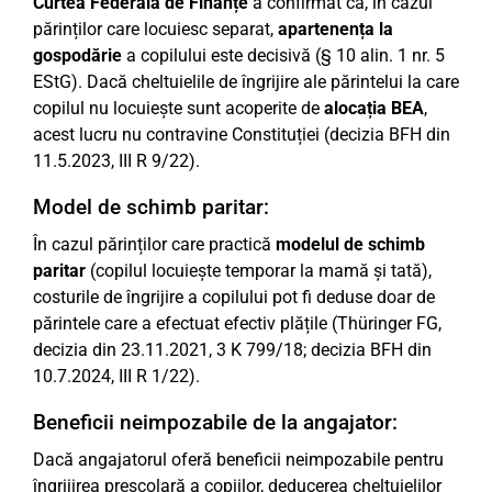
Curtea Federală de Finanțe
a confirmat că, în cazul
părinților care locuiesc separat,
apartenența la
gospodărie
a copilului este decisivă (§ 10 alin. 1 nr. 5
EStG). Dacă cheltuielile de îngrijire ale părintelui la care
copilul nu locuiește sunt acoperite de
alocația BEA
,
acest lucru nu contravine Constituției (decizia BFH din
11.5.2023, III R 9/22).
Model de schimb paritar:
În cazul părinților care practică
modelul de schimb
paritar
(copilul locuiește temporar la mamă și tată),
costurile de îngrijire a copilului pot fi deduse doar de
părintele care a efectuat efectiv plățile (Thüringer FG,
decizia din 23.11.2021, 3 K 799/18; decizia BFH din
10.7.2024, III R 1/22).
Beneficii neimpozabile de la angajator:
Dacă angajatorul oferă beneficii neimpozabile pentru
îngrijirea preșcolară a copiilor, deducerea cheltuielilor