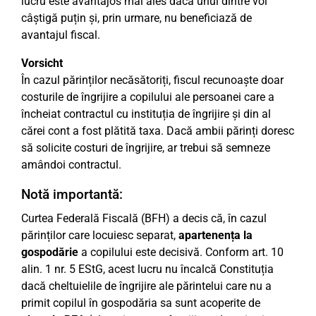
lucru este avantajos mai ales dacă unul dintre voi
câștigă puțin și, prin urmare, nu beneficiază de
avantajul fiscal.
Vorsicht
În cazul părinților necăsătoriți, fiscul recunoaște doar
costurile de îngrijire a copilului ale persoanei care a
încheiat contractul cu instituția de îngrijire și din al
cărei cont a fost plătită taxa. Dacă ambii părinți doresc
să solicite costuri de îngrijire, ar trebui să semneze
amândoi contractul.
Notă importantă:
Curtea Federală Fiscală (BFH) a decis că, în cazul
părinților care locuiesc separat,
apartenența la
gospodărie
a copilului este decisivă. Conform art. 10
alin. 1 nr. 5 EStG, acest lucru nu încalcă Constituția
dacă cheltuielile de îngrijire ale părintelui care nu a
primit copilul în gospodăria sa sunt acoperite de