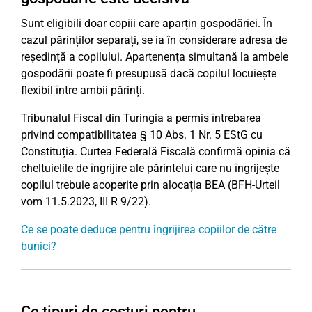
Sunt eligibili doar copiii care aparțin gospodăriei. În
cazul părinților separați, se ia în considerare adresa de
reședință a copilului. Apartenența simultană la ambele
gospodării poate fi presupusă dacă copilul locuiește
flexibil între ambii părinți.
Tribunalul Fiscal din Turingia a permis întrebarea
privind compatibilitatea § 10 Abs. 1 Nr. 5 EStG cu
Constituția. Curtea Federală Fiscală confirmă opinia că
cheltuielile de îngrijire ale părintelui care nu îngrijește
copilul trebuie acoperite prin alocația BEA (BFH-Urteil
vom 11.5.2023, III R 9/22).
Ce se poate deduce pentru îngrijirea copiilor de către
bunici?
Ce tipuri de costuri pentru