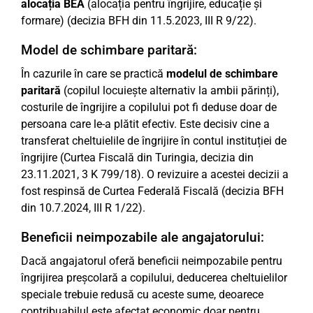
alocația BEA
(alocația pentru îngrijire, educație și
formare) (decizia BFH din 11.5.2023, III R 9/22).
Model de schimbare paritară:
În cazurile în care se practică
modelul de schimbare
paritară
(copilul locuiește alternativ la ambii părinți),
costurile de îngrijire a copilului pot fi deduse doar de
persoana care le-a plătit efectiv. Este decisiv cine a
transferat cheltuielile de îngrijire în contul instituției de
îngrijire (Curtea Fiscală din Turingia, decizia din
23.11.2021, 3 K 799/18). O revizuire a acestei decizii a
fost respinsă de Curtea Federală Fiscală (decizia BFH
din 10.7.2024, III R 1/22).
Beneficii neimpozabile ale angajatorului:
Dacă angajatorul oferă beneficii neimpozabile pentru
îngrijirea preșcolară a copilului, deducerea cheltuielilor
speciale trebuie redusă cu aceste sume, deoarece
contribuabilul este afectat economic doar pentru