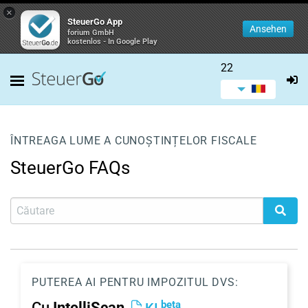
×
SteuerGo App
Ansehen
forium GmbH
kostenlos - In Google Play
22
ÎNTREAGA LUME A CUNOȘTINȚELOR FISCALE
SteuerGo FAQs
PUTEREA AI PENTRU IMPOZITUL DVS:
beta
Cu
IntelliScan