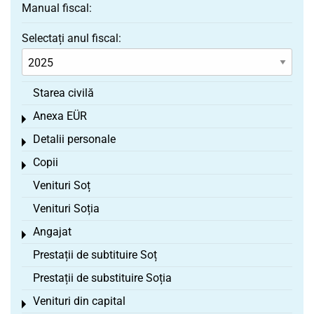
Manual fiscal:
Selectați anul fiscal:
Starea civilă
Anexa EÜR
Toggle menu
Detalii personale
Toggle menu
Copii
Toggle menu
Venituri Soț
Venituri Soția
Angajat
Toggle menu
Prestații de subtituire Soț
Prestații de substituire Soția
Venituri din capital
Toggle menu