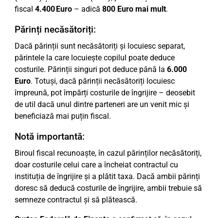
fiscal
4.400 Euro
– adică
800 Euro mai mult
.
Părinți necăsătoriți:
Dacă părinții sunt necăsătoriți și locuiesc separat,
părintele la care locuiește copilul poate deduce
costurile. Părinții singuri pot deduce până la
6.000
Euro
. Totuși, dacă părinții necăsătoriți locuiesc
împreună, pot împărți costurile de îngrijire – deosebit
de util dacă unul dintre parteneri are un venit mic și
beneficiază mai puțin fiscal.
Notă importantă:
Biroul fiscal recunoaște, în cazul părinților necăsătoriți,
doar costurile celui care a încheiat contractul cu
instituția de îngrijire și a plătit taxa. Dacă ambii părinți
doresc să deducă costurile de îngrijire, ambii trebuie să
semneze contractul și să plătească.