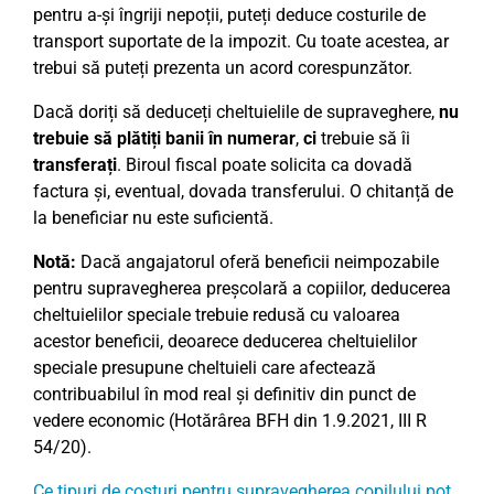
pentru a-și îngriji nepoții, puteți deduce costurile de
transport suportate de la impozit. Cu toate acestea, ar
trebui să puteți prezenta un acord corespunzător.
Dacă doriți să deduceți cheltuielile de supraveghere,
nu
trebuie să plătiți banii în numerar
,
ci
trebuie să îi
transferați
. Biroul fiscal poate solicita ca dovadă
factura și, eventual, dovada transferului. O chitanță de
la beneficiar nu este suficientă.
Notă:
Dacă angajatorul oferă beneficii neimpozabile
pentru supravegherea preșcolară a copiilor, deducerea
cheltuielilor speciale trebuie redusă cu valoarea
acestor beneficii, deoarece deducerea cheltuielilor
speciale presupune cheltuieli care afectează
contribuabilul în mod real și definitiv din punct de
vedere economic (Hotărârea BFH din 1.9.2021, III R
54/20).
Ce tipuri de costuri pentru supravegherea copilului pot