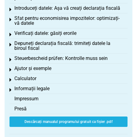
Introduceți datele: Așa vă creați declarația fiscală
Toggle menu
Sfat pentru economisirea impozitelor: optimizați-
Toggle menu
vă datele
Verificați datele: găsiți erorile
Toggle menu
Depuneți declarația fiscală: trimiteți datele la
Toggle menu
biroul fiscal
Steuerbescheid prüfen: Kontrolle muss sein
Toggle menu
Ajutor și exemple
Toggle menu
Calculator
Toggle menu
Informații legale
Toggle menu
Impressum
Presă
Descărcați manualul programului gratuit ca fișier .pdf