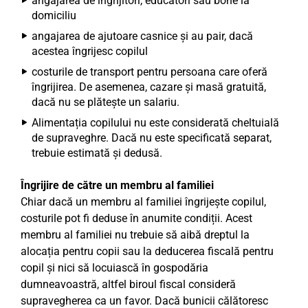
angajarea de îngrijitori, educatori sau bone la
domiciliu
angajarea de ajutoare casnice și au pair, dacă
acestea îngrijesc copilul
costurile de transport pentru persoana care oferă
îngrijirea. De asemenea, cazare și masă gratuită,
dacă nu se plătește un salariu.
Alimentația copilului nu este considerată cheltuială
de supraveghre. Dacă nu este specificată separat,
trebuie estimată și dedusă.
Îngrijire de către un membru al familiei
Chiar dacă un membru al familiei îngrijește copilul,
costurile pot fi deduse în anumite condiții. Acest
membru al familiei nu trebuie să aibă dreptul la
alocația pentru copii sau la deducerea fiscală pentru
copil și nici să locuiască în gospodăria
dumneavoastră, altfel biroul fiscal consideră
supravegherea ca un favor. Dacă bunicii călătoresc