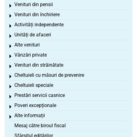
Venituri din pensii
Toggle menu
Venituri din închiriere
Toggle menu
Activități independente
Toggle menu
Unități de afaceri
Toggle menu
Alte venituri
Toggle menu
Vânzări private
Toggle menu
Venituri din străinătate
Toggle menu
Cheltuieli cu măsuri de prevenire
Toggle menu
Cheltuieli speciale
Toggle menu
Prestări servicii casnice
Toggle menu
Poveri excepționale
Toggle menu
Alte informații
Toggle menu
Mesaj către biroul fiscal
Sfârșitul editărilor