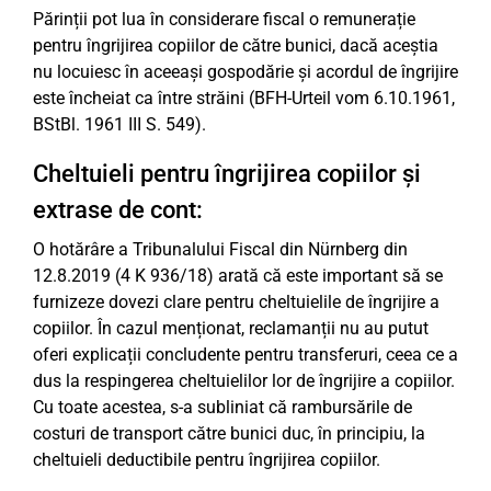
Părinții pot lua în considerare fiscal o remunerație
pentru îngrijirea copiilor de către bunici, dacă aceștia
nu locuiesc în aceeași gospodărie și acordul de îngrijire
este încheiat ca între străini (BFH-Urteil vom 6.10.1961,
BStBl. 1961 III S. 549).
Cheltuieli pentru îngrijirea copiilor și
extrase de cont:
O hotărâre a Tribunalului Fiscal din Nürnberg din
12.8.2019 (4 K 936/18) arată că este important să se
furnizeze dovezi clare pentru cheltuielile de îngrijire a
copiilor. În cazul menționat, reclamanții nu au putut
oferi explicații concludente pentru transferuri, ceea ce a
dus la respingerea cheltuielilor lor de îngrijire a copiilor.
Cu toate acestea, s-a subliniat că rambursările de
costuri de transport către bunici duc, în principiu, la
cheltuieli deductibile pentru îngrijirea copiilor.