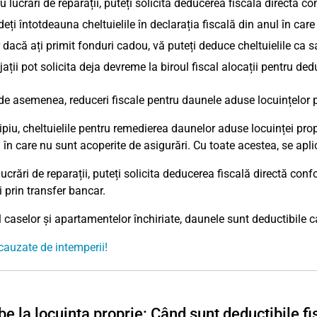
u lucrări de reparații, puteți solicita deducerea fiscală directă 
deți întotdeauna cheltuielile în declarația fiscală din anul în care
 dacă ați primit fonduri cadou, vă puteți deduce cheltuielile ca s
ații pot solicita deja devreme la biroul fiscal alocații pentru ded
 de asemenea, reduceri fiscale pentru daunele aduse locuințelor pr
ipiu, cheltuielile pentru remedierea daunelor aduse locuinței propr
în care nu sunt acoperite de asigurări. Cu toate acestea, se apli
ucrări de reparații, puteți solicita deducerea fiscală directă con
ți prin transfer bancar.
l caselor și apartamentelor închiriate, daunele sunt deductibile ca
auzate de intemperii!
e la locuința proprie: Când sunt deductibile fi