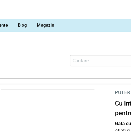
vente
Blog
Magazin
PUTER
Cu
In
pentr
Gata cu 
Aflați 