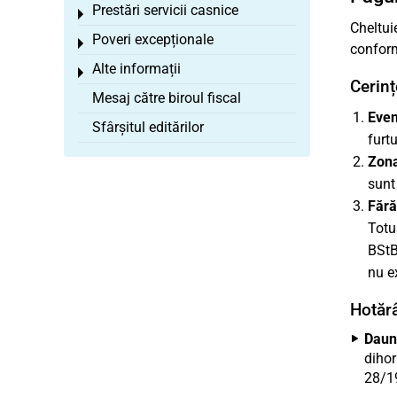
Prestări servicii casnice
Toggle menu
Cheltui
Poveri excepționale
Toggle menu
conform
Alte informații
Toggle menu
Cerinț
Mesaj către biroul fiscal
Even
Sfârșitul editărilor
furt
Zona
sunt
Fără
Totu
BStB
nu e
Hotărâ
Daune
dihor
28/19