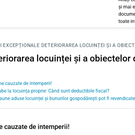
și mai e
documen
toate i
I EXCEPȚIONALE
DETERIORAREA LOCUINȚEI ȘI A OBIEC
riorarea locuinței și a obiectelor
e cauzate de intemperii!
be la locuința proprie: Când sunt deductibile fiscal?
aune aduse locuinței și bunurilor gospodărești pot fi revendicate
 cauzate de intemperii!