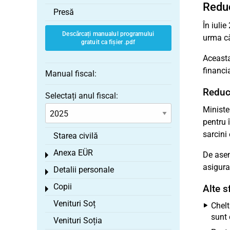
Reduc
Presă
În iuli
Descărcați manualul programului
urma că
gratuit ca fișier .pdf
Aceasta
financia
Manual fiscal:
Reduce
Selectați anul fiscal:
Minister
pentru 
sarcini
Starea civilă
Anexa EÜR
De asem
Toggle menu
asigura
Detalii personale
Toggle menu
Copii
Alte s
Toggle menu
Venituri Soț
Chelt
sunt 
Venituri Soția