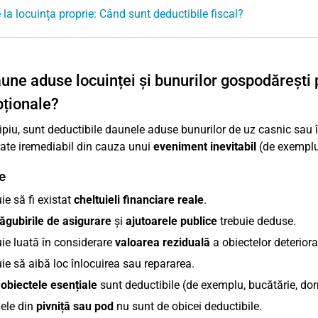
la locuința proprie: Când sunt deductibile fiscal?
une aduse locuinței și bunurilor gospodărești p
ționale?
cipiu, sunt deductibile daunele aduse bunurilor de uz casnic sau
rate iremediabil din cauza unui
eveniment inevitabil
(de exemplu,
e
ie să fi existat
cheltuieli financiare reale
.
gubirile de asigurare
și
ajutoarele publice
trebuie deduse.
ie luată în considerare
valoarea reziduală
a obiectelor deterior
ie să aibă loc înlocuirea sau repararea.
r
obiectele esențiale
sunt deductibile (de exemplu, bucătărie, dor
ele din
pivniță sau pod
nu sunt de obicei deductibile.