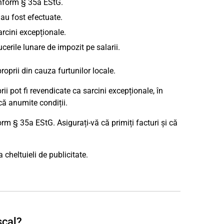
conform § 35a EStG.
 au fost efectuate.
arcini excepționale.
ucerile lunare de impozit pe salarii.
oprii din cauza furtunilor locale.
ii pot fi revendicate ca sarcini excepționale, în
că anumite condiții.
form § 35a EStG. Asigurați-vă că primiți facturi și că
 cheltuieli de publicitate.
scal?