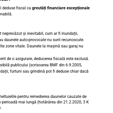
fi deduse fiscal ca
greutăți financiare excepționale
nabilă.
eprevăzut și inevitabil, cum ar fi inundații,
u daunele auto-provocate nu sunt recunoscute.
lte zone vitale. Daunele la mașină sau garaj nu
rit de o asigurare, deducerea fiscală este exclusă.
sibilă publicului (scrisoarea BMF din 6.9.2005,
ții, furtuni sau grindină pot fi deduse chiar dacă
heltuielile pentru remedierea daunelor cauzate de
 o perioadă mai lungă (hotărârea din 21.2.2020, 3 K
.