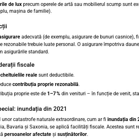
ile de lux
precum operele de artă sau mobilierul scump sunt excl
lu, mașina de familie).
ții
asigurare
adecvată (de exemplu, asigurare de bunuri casnice), f
ie rezonabile trebuie luate personal. O asigurare împotriva daun
in asigurările standard.
erații fiscale
r
cheltuielile reale
sunt deductibile.
educe
contribuția proprie rezonabilă
.
ibuția proprie este de
1–7 %
din venituri – în funcție de venit, st
ecial: inundația din 2021
l unor catastrofe naturale extraordinare, cum ar fi
inundația din
ia, Bavaria și Saxonia, se aplică facilități fiscale. Acestea sunt
că
persoanelor afectate
și
susținătorilor
.