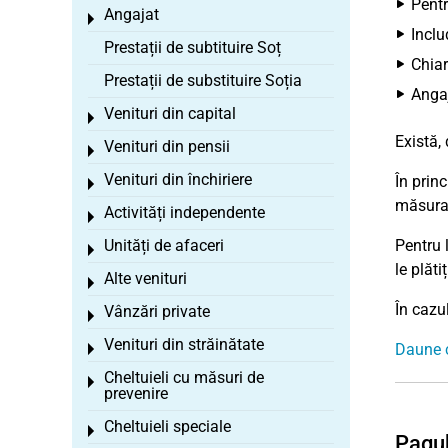
Pentr
Angajat
Toggle menu
Inclu
Prestații de subtituire Soț
Chiar
Prestații de substituire Soția
Angaj
Venituri din capital
Toggle menu
Există,
Venituri din pensii
Toggle menu
Venituri din închiriere
În princ
Toggle menu
măsura 
Activități independente
Toggle menu
Unități de afaceri
Pentru l
Toggle menu
le plăti
Alte venituri
Toggle menu
În cazu
Vânzări private
Toggle menu
Venituri din străinătate
Daune c
Toggle menu
Cheltuieli cu măsuri de
Toggle menu
prevenire
Cheltuieli speciale
Toggle menu
Pagub