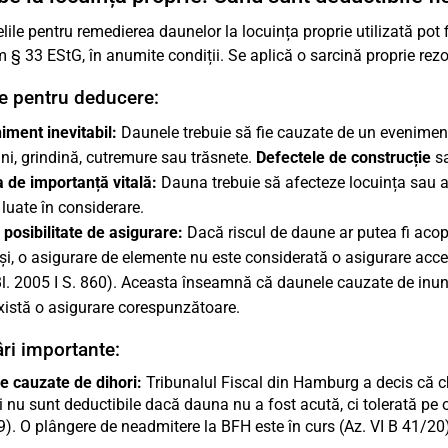
elile pentru remedierea daunelor la locuința proprie utilizată pot 
 § 33 EStG, în anumite condiții. Se aplică o sarcină proprie rezo
e pentru deducere:
iment inevitabil:
Daunele trebuie să fie cauzate de un eveniment n
uni, grindină, cutremure sau trăsnete.
Defectele de construcție
sa
 de importanță vitală:
Dauna trebuie să afecteze locuința sau a
 luate în considerare.
 posibilitate de asigurare:
Dacă riscul de daune ar putea fi acope
și, o asigurare de elemente nu este considerată o asigurare acce
l. 2005 I S. 860). Aceasta înseamnă că daunele cauzate de inunda
xistă o asigurare corespunzătoare.
ri importante:
 cauzate de dihori:
Tribunalul Fiscal din Hamburg a decis că c
i nu sunt deductibile dacă dauna nu a fost acută, ci tolerată pe
). O plângere de neadmitere la BFH este în curs (Az. VI B 41/20)