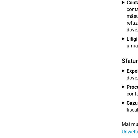
Cont
conta
măsur
refuz
dovez
Litigi
urmar
Sfatur
Exper
dovez
Proc
confo
Cazur
fisca
Mai mul
Unwette