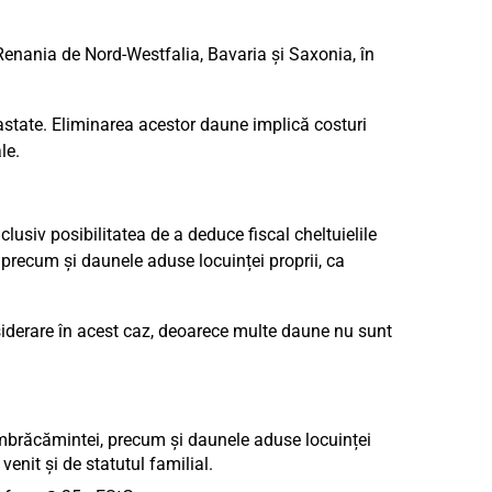
 Renania de Nord-Westfalia, Bavaria și Saxonia, în
astate. Eliminarea acestor daune implică costuri
le.
clusiv posibilitatea de a deduce fiscal cheltuielile
 precum și daunele aduse locuinței proprii, ca
siderare în acest caz, deoarece multe daune nu sunt
i îmbrăcămintei, precum și daunele aduse locuinței
enit și de statutul familial.