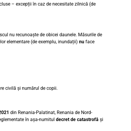
use – excepții în caz de necesitate zilnică (de
iscul nu recunoaște de obicei daunele. Măsurile de
elor elementare (de exemplu, inundații)
nu
face
are civilă și numărul de copii.
 2021
din Renania-Palatinat, Renania de Nord-
 reglementate în așa-numitul
decret de catastrofă
și