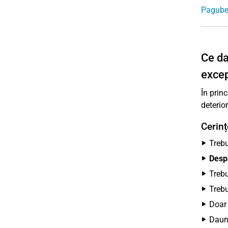
Pagube 
Ce da
excep
În prin
deterio
Cerinț
Trebu
Despă
Trebu
Trebu
Doa
Daun