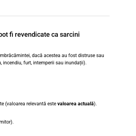
ot fi revendicate ca sarcini
 îmbrăcămintei, dacă acestea au fost distruse sau
 incendiu, furt, intemperii sau inundații).
ate (valoarea relevantă este
valoarea actuală
).
mitor).