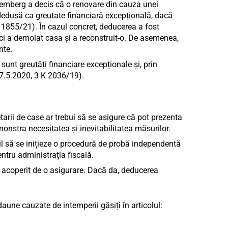
emberg a decis că o renovare din cauza unei
 dedusă ca greutate financiară excepțională, dacă
 1855/21). În cazul concret, deducerea a fost
ci a demolat casa și a reconstruit-o. De asemenea,
nte.
 sunt greutăți financiare excepționale și, prin
 7.5.2020, 3 K 2036/19).
tarii de case ar trebui să se asigure că pot prezenta
monstra necesitatea și inevitabilitatea măsurilor.
util să se inițieze o procedură de probă independentă
tru administrația fiscală.
 acoperit de o asigurare. Dacă da, deducerea
aune cauzate de intemperii găsiți în articolul: