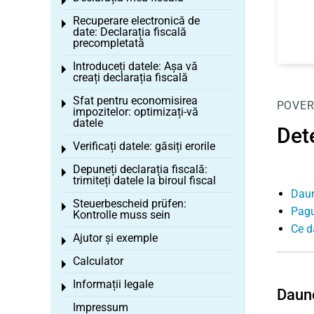
Toggle menu
Recuperare electronică de
Toggle menu
date: Declarația fiscală
precompletată
Introduceți datele: Așa vă
Toggle menu
creați declarația fiscală
Sfat pentru economisirea
Toggle menu
POVER
impozitelor: optimizați-vă
datele
Dete
Verificați datele: găsiți erorile
Toggle menu
Depuneți declarația fiscală:
Toggle menu
trimiteți datele la biroul fiscal
Daun
Steuerbescheid prüfen:
Toggle menu
Pagu
Kontrolle muss sein
Ce d
Ajutor și exemple
Toggle menu
Calculator
Toggle menu
Informații legale
Toggle menu
Daune
Impressum