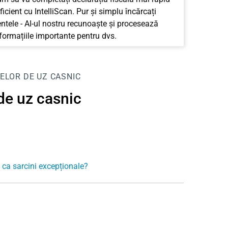
ficient cu IntelliScan. Pur și simplu încărcați
tele - AI-ul nostru recunoaște și procesează
nformațiile importante pentru dvs.
TELOR DE UZ CASNIC
 de uz casnic
 ca sarcini excepționale?