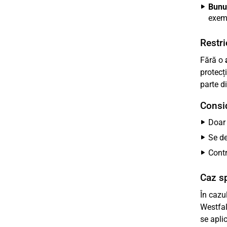
Bunur
exemp
Restric
Fără o
protecț
parte d
Consid
Doa
Se d
Contr
Caz sp
În cazu
Westfal
se apli