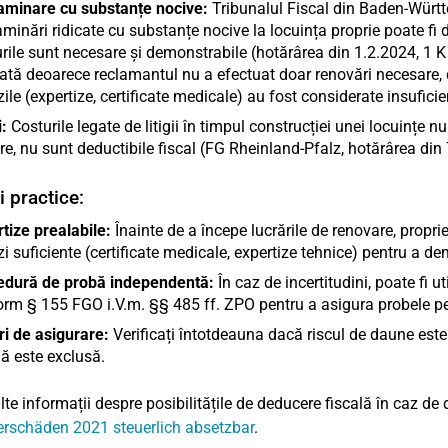
aminare cu substanțe nocive:
Tribunalul Fiscal din Baden-Württ
minări ridicate cu substanțe nocive la locuința proprie poate fi
ile sunt necesare și demonstrabile (hotărârea din 1.2.2024, 1 K
ată deoarece reclamantul nu a efectuat doar renovări necesare, 
ile (expertize, certificate medicale) au fost considerate insuficie
i:
Costurile legate de litigii în timpul construcției unei locuințe nu
e, nu sunt deductibile fiscal (FG Rheinland-Pfalz, hotărârea din
i practice:
tize prealabile:
Înainte de a începe lucrările de renovare, proprie
i suficiente (certificate medicale, expertize tehnice) pentru a de
edură de probă independentă:
În caz de incertitudini, poate fi 
rm § 155 FGO i.V.m. §§ 485 ff. ZPO pentru a asigura probele pen
i de asigurare:
Verificați întotdeauna dacă riscul de daune este
lă este exclusă.
te informații despre posibilitățile de deducere fiscală în caz de d
rschäden 2021 steuerlich absetzbar
.