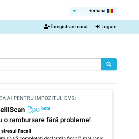
Română
Înregistrare nouă
Logare
EA AI PENTRU IMPOZITUL DVS:
beta
telliScan
KI
u o rambursare fără probleme!
stresul fiscal!
cum să vă completați declarația fiscală mai rapid