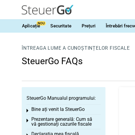
NOU
Aplicație
Securitate
Prețuri
Întrebări frec
ÎNTREAGA LUME A CUNOȘTINȚELOR FISCALE
SteuerGo FAQs
SteuerGo Manualul programului:
Bine ați venit la SteuerGo
Toggle menu
Prezentare generală: Cum să
Toggle menu
vă gestionați cazurile fiscale
Declarația mea fiscală