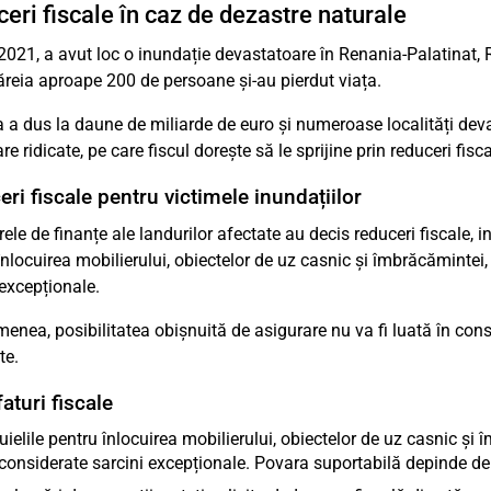
eri fiscale în caz de dezastre naturale
e 2021, a avut loc o inundație devastatoare în Renania-Palatinat,
reia aproape 200 de persoane și-au pierdut viața.
 a dus la daune de miliarde de euro și numeroase localități dev
re ridicate, pe care fiscul dorește să le sprijine prin reduceri fisca
ri fiscale pentru victimele inundațiilor
ele de finanțe ale landurilor afectate au decis reduceri fiscale, in
înlocuirea mobilierului, obiectelor de uz casnic și îmbrăcămintei,
 excepționale.
enea, posibilitatea obișnuită de asigurare nu va fi luată în con
te.
faturi fiscale
uielile pentru înlocuirea mobilierului, obiectelor de uz casnic ș
considerate sarcini excepționale. Povara suportabilă depinde de v