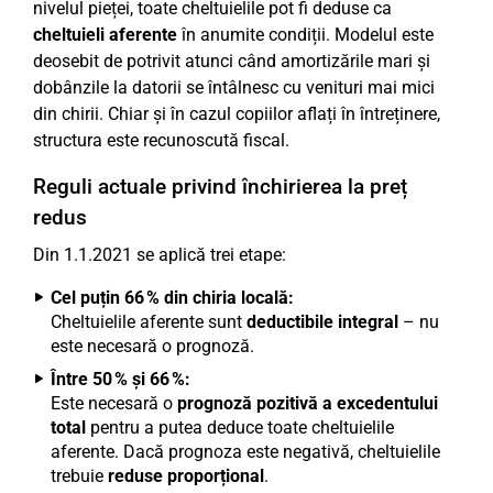
nivelul pieței, toate cheltuielile pot fi deduse ca
cheltuieli aferente
în anumite condiții. Modelul este
deosebit de potrivit atunci când amortizările mari și
dobânzile la datorii se întâlnesc cu venituri mai mici
din chirii. Chiar și în cazul copiilor aflați în întreținere,
structura este recunoscută fiscal.
Reguli actuale privind închirierea la preț
redus
Din 1.1.2021 se aplică trei etape:
Cel puțin 66 % din chiria locală:
Cheltuielile aferente sunt
deductibile integral
– nu
este necesară o prognoză.
Între 50 % și 66 %:
Este necesară o
prognoză pozitivă a excedentului
total
pentru a putea deduce toate cheltuielile
aferente. Dacă prognoza este negativă, cheltuielile
trebuie
reduse proporțional
.