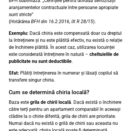
BFH subliniază: „Cerințele pentru dovada seriozității
aranjamentelor contractuale între persoane apropiate
sunt stricte”
(
Hotărârea BFH din 16.2.2016, IX R 28/15
).
Exemplu:
Dacă chiria este compensată doar cu dreptul
la întreținere și nu este plătită efectiv, nu există o relație
de închiriere plătită. În acest caz, utilizarea locuinței
este considerată întreținere în natură –
cheltuielile de
publicitate nu sunt deductibile
.
Sfat:
Plătiți întreținerea în numerar și lăsați copilul să
transfere singur chiria.
Cum se determină chiria locală?
Baza este
grila de chirii locală
. Dacă există o închiriere
către terți pentru un apartament comparabil în aceeași
clădire la o chirie diferită, grila de chirii are prioritate.
Numai dacă nu există o grilă de chirii sau aceasta nu
este adecvată, chiria locală poate fi determinată