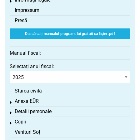
Toggle menu
Impressum
Presă
Descărcați manualul programului gratuit ca fișier .pdf
Manual fiscal:
Selectați anul fiscal:
Starea civilă
Anexa EÜR
Toggle menu
Detalii personale
Toggle menu
Copii
Toggle menu
Venituri Soț