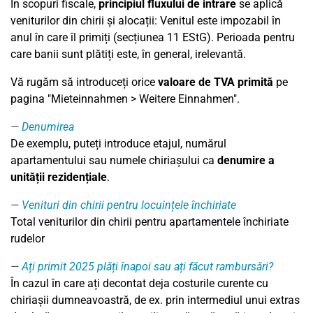
În scopuri fiscale,
principiul fluxului de intrare
se aplică
veniturilor din chirii și alocații: Venitul este impozabil în
anul în care îl primiți (secțiunea 11 EStG). Perioada pentru
care banii sunt plătiți este, în general, irelevantă.
Vă rugăm să introduceți orice
valoare de TVA primită
pe
pagina "Mieteinnahmen > Weitere Einnahmen".
Denumirea
De exemplu, puteți introduce etajul, numărul
apartamentului sau numele chiriașului ca
denumire a
unității rezidențiale
.
Venituri din chirii pentru locuințele închiriate
Total veniturilor din chirii pentru apartamentele închiriate
rudelor
Ați primit 2025 plăți înapoi sau ați făcut rambursări?
În cazul în care ați decontat deja costurile curente cu
chiriașii dumneavoastră, de ex. prin intermediul unui extras