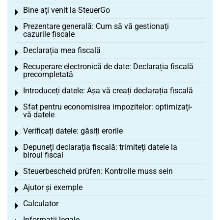
Bine ați venit la SteuerGo
Toggle menu
Prezentare generală: Cum să vă gestionați
Toggle menu
cazurile fiscale
Declarația mea fiscală
Toggle menu
Recuperare electronică de date: Declarația fiscală
Toggle menu
precompletată
Introduceți datele: Așa vă creați declarația fiscală
Toggle menu
Sfat pentru economisirea impozitelor: optimizați-
Toggle menu
vă datele
Verificați datele: găsiți erorile
Toggle menu
Depuneți declarația fiscală: trimiteți datele la
Toggle menu
biroul fiscal
Steuerbescheid prüfen: Kontrolle muss sein
Toggle menu
Ajutor și exemple
Toggle menu
Calculator
Toggle menu
Informații legale