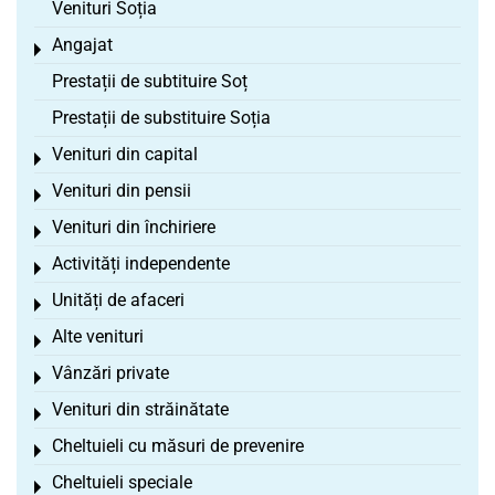
Venituri Soția
Angajat
Toggle menu
Prestații de subtituire Soț
Prestații de substituire Soția
Venituri din capital
Toggle menu
Venituri din pensii
Toggle menu
Venituri din închiriere
Toggle menu
Activități independente
Toggle menu
Unități de afaceri
Toggle menu
Alte venituri
Toggle menu
Vânzări private
Toggle menu
Venituri din străinătate
Toggle menu
Cheltuieli cu măsuri de prevenire
Toggle menu
Cheltuieli speciale
Toggle menu