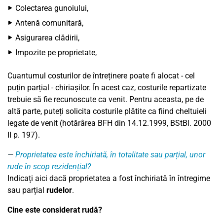
Colectarea gunoiului,
Antenă comunitară,
Asigurarea clădirii,
Impozite pe proprietate,
Cuantumul costurilor de întreținere poate fi alocat - cel
puțin parțial - chiriașilor. În acest caz, costurile repartizate
trebuie să fie recunoscute ca venit. Pentru aceasta, pe de
altă parte, puteți solicita costurile plătite ca fiind cheltuieli
legate de venit (hotărârea BFH din 14.12.1999, BStBl. 2000
II p. 197).
Proprietatea este închiriată, în totalitate sau parțial, unor
rude în scop rezidențial?
Indicați aici dacă proprietatea a fost închiriată în întregime
sau parțial
rudelor
.
Cine este considerat rudă?