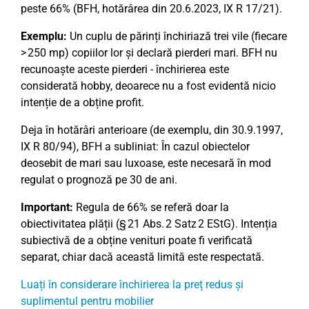
peste 66% (BFH, hotărârea din 20.6.2023, IX R 17/21).
Exemplu:
Un cuplu de părinți închiriază trei vile (fiecare
> 250 mp) copiilor lor și declară pierderi mari. BFH nu
recunoaște aceste pierderi - închirierea este
considerată hobby, deoarece nu a fost evidentă nicio
intenție de a obține profit.
Deja în hotărâri anterioare (de exemplu, din 30.9.1997,
IX R 80/94), BFH a subliniat: În cazul obiectelor
deosebit de mari sau luxoase, este necesară în mod
regulat o prognoză pe 30 de ani.
Important:
Regula de 66% se referă doar la
obiectivitatea plății (§ 21 Abs. 2 Satz 2 EStG). Intenția
subiectivă de a obține venituri poate fi verificată
separat, chiar dacă această limită este respectată.
Luați în considerare închirierea la preț redus și
suplimentul pentru mobilier