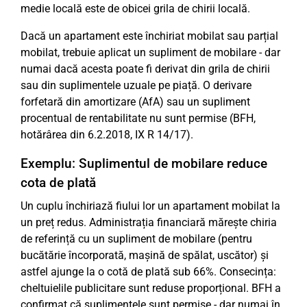
medie locală este de obicei grila de chirii locală.
Dacă un apartament este închiriat mobilat sau parțial
mobilat, trebuie aplicat un supliment de mobilare - dar
numai dacă acesta poate fi derivat din grila de chirii
sau din suplimentele uzuale pe piață. O derivare
forfetară din amortizare (AfA) sau un supliment
procentual de rentabilitate nu sunt permise (BFH,
hotărârea din 6.2.2018, IX R 14/17).
Exemplu: Suplimentul de mobilare reduce
cota de plată
Un cuplu închiriază fiului lor un apartament mobilat la
un preț redus. Administrația financiară mărește chiria
de referință cu un supliment de mobilare (pentru
bucătărie încorporată, mașină de spălat, uscător) și
astfel ajunge la o cotă de plată sub 66%. Consecința:
cheltuielile publicitare sunt reduse proporțional. BFH a
confirmat că suplimentele sunt permise - dar numai în