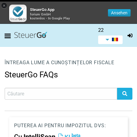
×
SteuerGo App
Ansehen
forium GmbH
kostenlos - In Google Play
22
ÎNTREAGA LUME A CUNOȘTINȚELOR FISCALE
SteuerGo FAQs
PUTEREA AI PENTRU IMPOZITUL DVS:
beta
Cu
IntelliScan