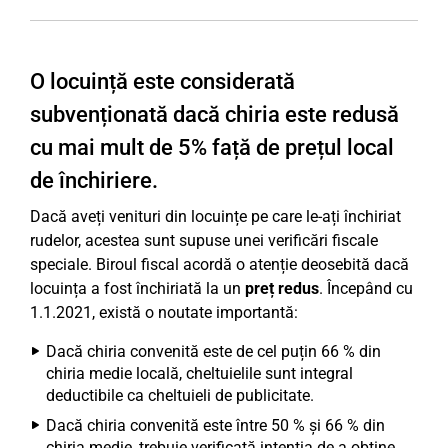
O locuință este considerată
subvenționată dacă chiria este redusă
cu mai mult de 5% față de prețul local
de închiriere.
Dacă aveți venituri din locuințe pe care le-ați închiriat
rudelor, acestea sunt supuse unei verificări fiscale
speciale. Biroul fiscal acordă o atenție deosebită dacă
locuința a fost închiriată la un
preț redus
. Începând cu
1.1.2021, există o noutate importantă:
Dacă chiria convenită este de cel puțin 66 % din
chiria medie locală, cheltuielile sunt integral
deductibile ca cheltuieli de publicitate.
Dacă chiria convenită este între 50 % și 66 % din
chiria medie, trebuie verificată intenția de a obține