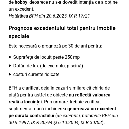
de
hobby
, deoarece nu s-a dovedit intenția de a obține
un excedent.
Hotărârea BFH din 20.6.2023, IX R 17/21
Prognoza excedentului total pentru imobile
speciale
Este necesară o prognoză pe 30 de ani pentru:
Suprafețe de locuit peste 250 mp
Dotări de lux (de exemplu, piscină)
costuri curente ridicate
BFH a clarificat deja în cazuri similare că chiria de
piață pentru astfel de obiecte
nu reflectă valoarea
reală a locuinței
. Prin urmare, trebuie verificat
suplimentar dacă închirierea
generează un excedent
pe durata contractului
(
de exemplu, hotărârile BFH din
30.9.1997, IX R 80/94 și 6.10.2004, IX R 30/03
).