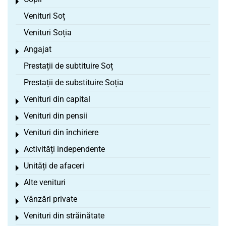
Toggle menu
Venituri Soț
Venituri Soția
Angajat
Toggle menu
Prestații de subtituire Soț
Prestații de substituire Soția
Venituri din capital
Toggle menu
Venituri din pensii
Toggle menu
Venituri din închiriere
Toggle menu
Activități independente
Toggle menu
Unități de afaceri
Toggle menu
Alte venituri
Toggle menu
Vânzări private
Toggle menu
Venituri din străinătate
Toggle menu