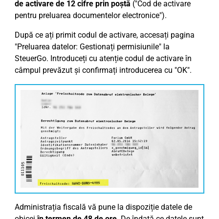
de activare de 12 cifre prin poștă
("Cod de activare
pentru preluarea documentelor electronice").
După ce ați primit codul de activare, accesați pagina
"Preluarea datelor: Gestionați permisiunile" la
SteuerGo. Introduceți cu atenție codul de activare în
câmpul prevăzut și confirmați introducerea cu "OK".
Administrația fiscală vă pune la dispoziție datele de
obicei
în termen de 48 de ore
. De îndată ce datele sunt