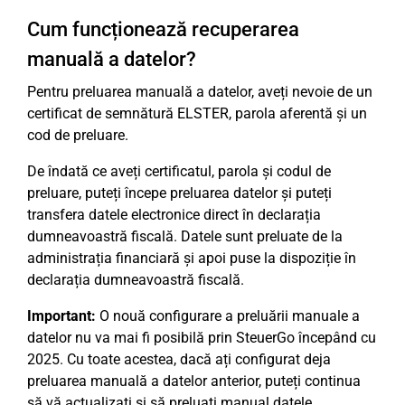
Cum funcționează recuperarea
manuală a datelor?
Pentru preluarea manuală a datelor, aveți nevoie de un
certificat de semnătură ELSTER, parola aferentă și un
cod de preluare.
De îndată ce aveți certificatul, parola și codul de
preluare, puteți începe preluarea datelor și puteți
transfera datele electronice direct în declarația
dumneavoastră fiscală. Datele sunt preluate de la
administrația financiară și apoi puse la dispoziție în
declarația dumneavoastră fiscală.
Important:
O nouă configurare a preluării manuale a
datelor nu va mai fi posibilă prin SteuerGo începând cu
2025. Cu toate acestea, dacă ați configurat deja
preluarea manuală a datelor anterior, puteți continua
să vă actualizați și să preluați manual datele.