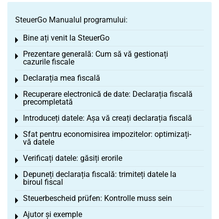
SteuerGo Manualul programului:
Bine ați venit la SteuerGo
Toggle menu
Prezentare generală: Cum să vă gestionați
Toggle menu
cazurile fiscale
Declarația mea fiscală
Toggle menu
Recuperare electronică de date: Declarația fiscală
Toggle menu
precompletată
Introduceți datele: Așa vă creați declarația fiscală
Toggle menu
Sfat pentru economisirea impozitelor: optimizați-
Toggle menu
vă datele
Verificați datele: găsiți erorile
Toggle menu
Depuneți declarația fiscală: trimiteți datele la
Toggle menu
biroul fiscal
Steuerbescheid prüfen: Kontrolle muss sein
Toggle menu
Ajutor și exemple
Toggle menu