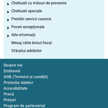
Cheltuieli cu măsuri de prevenire
Toggle menu
Cheltuieli speciale
Toggle menu
Prestări servicii casnice
Toggle menu
Poveri excepționale
Toggle menu
Alte informații
Toggle menu
Mesaj către biroul fiscal
Sfârșitul editărilor
Despre noi
Emblemă
AGB (Termeni și condiții)
Protecția datelor
Accesibilitate
Presă
Prețuri
Program de parteneriat