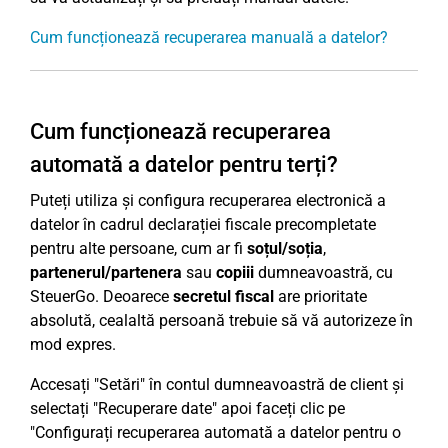
Cum funcționează recuperarea manuală a datelor?
Cum funcționează recuperarea
automată a datelor pentru terți?
Puteți utiliza și configura recuperarea electronică a
datelor în cadrul declarației fiscale precompletate
pentru alte persoane, cum ar fi
soțul/soția
,
partenerul/partenera
sau
copiii
dumneavoastră, cu
SteuerGo. Deoarece
secretul fiscal
are prioritate
absolută, cealaltă persoană trebuie să vă autorizeze în
mod expres.
Accesați "Setări" în contul dumneavoastră de client și
selectați "Recuperare date" apoi faceți clic pe
"Configurați recuperarea automată a datelor pentru o