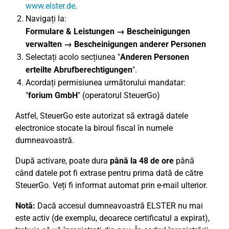
www.elster.de
.
Navigați la:
Formulare & Leistungen → Bescheinigungen
verwalten → Bescheinigungen anderer Personen
Selectați acolo secțiunea "
Anderen Personen
erteilte Abrufberechtigungen
".
Acordați permisiunea următorului mandatar:
"
forium GmbH
" (operatorul SteuerGo)
Astfel, SteuerGo este autorizat să extragă datele
electronice stocate la biroul fiscal în numele
dumneavoastră.
După activare, poate dura
până la 48 de ore
până
când datele pot fi extrase pentru prima dată de către
SteuerGo. Veți fi informat automat prin e-mail ulterior.
Notă:
Dacă accesul dumneavoastră ELSTER nu mai
este activ (de exemplu, deoarece certificatul a expirat),