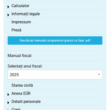
Calculator
Toggle menu
Informații legale
Toggle menu
Impressum
Presă
Descărcați manualul programului gratuit ca fișier .pdf
Manual fiscal:
Selectați anul fiscal:
Starea civilă
Anexa EÜR
Toggle menu
Detalii personale
Toggle menu
Copii