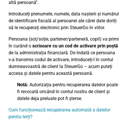
altă persoană".
Introduceți prenumele, numele, data nașterii și numărul
de identificare fiscală al persoanei ale cărei date doriți
să le recuperați electronic prin SteuerGo în viitor.
Persoana (soț/soție, partener/parteneră, copil) va primi
în curând o
scrisoare cu un cod de activare prin poștă
de la administrația financiară. De îndată ce persoana
v-a transmis codul de activare, introduceți-l în contul
dumneavoastră de client la SteuerGo – acum puteți
accesa și datele pentru această persoană.
Notă:
Autorizația pentru recuperarea datelor poate
fi revocată oricând în contul nostru de client și
datele deja preluate pot fi șterse.
Cum funcționează recuperarea automată a datelor
pentru terți?