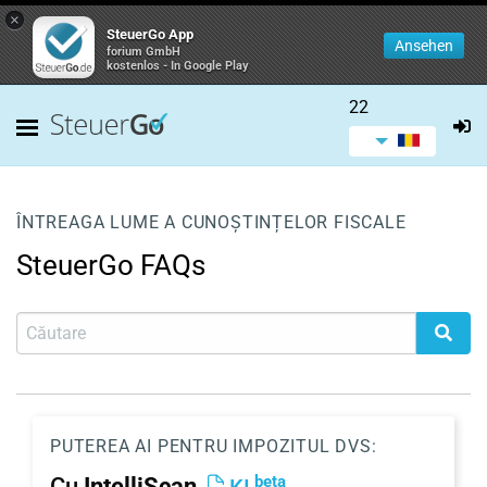
×
SteuerGo App
Ansehen
forium GmbH
kostenlos - In Google Play
22
ÎNTREAGA LUME A CUNOȘTINȚELOR FISCALE
SteuerGo FAQs
PUTEREA AI PENTRU IMPOZITUL DVS:
beta
Cu
IntelliScan