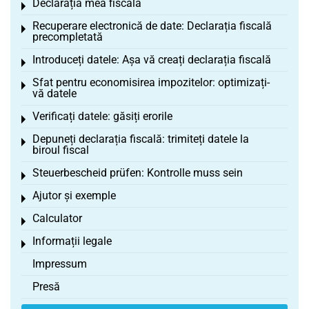
Declarația mea fiscală
Toggle menu
Recuperare electronică de date: Declarația fiscală
Toggle menu
precompletată
Introduceți datele: Așa vă creați declarația fiscală
Toggle menu
Sfat pentru economisirea impozitelor: optimizați-
Toggle menu
vă datele
Verificați datele: găsiți erorile
Toggle menu
Depuneți declarația fiscală: trimiteți datele la
Toggle menu
biroul fiscal
Steuerbescheid prüfen: Kontrolle muss sein
Toggle menu
Ajutor și exemple
Toggle menu
Calculator
Toggle menu
Informații legale
Toggle menu
Impressum
Presă