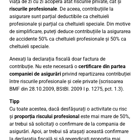
viața de zi cu zi acoperă atât riscurile private, cât și
riscurile profesionale
. De aceea, contribuțiile la
asigurare sunt parțial deductibile ca cheltuieli
profesionale și parțial ca cheltuieli speciale. Din motive
de simplificare, puteți deduce contribuțiile la asigurarea
de accidente 50% ca cheltuieli profesionale și 50% ca
cheltuieli speciale.
Anexați la declarația fiscală doar factura de
contribuție. Nu este necesară o
certificare din partea
companiei de asigurări
privind repartizarea contribuției
între riscurile profesionale și cele private (scrisoarea
BMF din 28.10.2009, BStBl. 2009 I p. 1275, pct. 1.3).
Tipp
Cu toate acestea, dacă desfășurați o activitate cu risc
și
proporția riscului profesional
este mai mare de 50%,
ar trebui să solicitați o confirmare de la compania de
asigurări. Apoi, ar trebui să atașați această confirmare
la declarația fiscală și să revendicați proporția mai