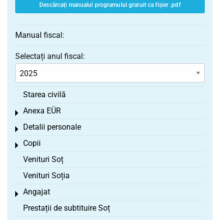
Descărcați manualul programului gratuit ca fișier .pdf
Manual fiscal:
Selectați anul fiscal:
Starea civilă
Anexa EÜR
Toggle menu
Detalii personale
Toggle menu
Copii
Toggle menu
Venituri Soț
Venituri Soția
Angajat
Toggle menu
Prestații de subtituire Soț