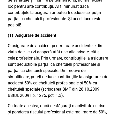
de sănătate și îngrijire pe termen lung, nu mai există
loc pentru alte contribuții. Ar fi minunat dacă
contribuțiile la asigurări ar putea fi deduse cel puțin
parțial ca cheltuieli profesionale. Și acest lucru este
posibil!
(1) Asigurare de accident
O asigurare de accident pentru toate accidentele din
viața de zi cu zi acoperă atât riscurile private, cât și
cele profesionale. Prin urmare, contribuțiile la asigurare
sunt deductibile parțial ca cheltuieli profesionale și
parțial ca cheltuieli speciale. Din motive de
simplificare, puteți deduce contribuțiile la asigurarea de
accident 50% ca cheltuieli profesionale și 50% ca
cheltuieli speciale (scrisoarea BMF din 28.10.2009,
BStBl. 2009 I p. 1275, pct. 1.3).
Cu toate acestea, dacă desfășurați o activitate cu risc
și ponderea riscului profesional este mai mare de 50%,