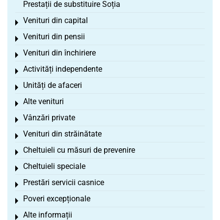
Prestații de substituire Soția
Venituri din capital
Toggle menu
Venituri din pensii
Toggle menu
Venituri din închiriere
Toggle menu
Activități independente
Toggle menu
Unități de afaceri
Toggle menu
Alte venituri
Toggle menu
Vânzări private
Toggle menu
Venituri din străinătate
Toggle menu
Cheltuieli cu măsuri de prevenire
Toggle menu
Cheltuieli speciale
Toggle menu
Prestări servicii casnice
Toggle menu
Poveri excepționale
Toggle menu
Alte informații
Toggle menu