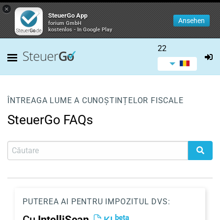
×
SteuerGo App
Ansehen
forium GmbH
kostenlos - In Google Play
22
ÎNTREAGA LUME A CUNOȘTINȚELOR FISCALE
SteuerGo FAQs
PUTEREA AI PENTRU IMPOZITUL DVS:
beta
Cu
IntelliScan