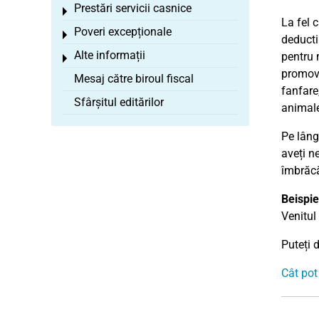
Prestări servicii casnice
Toggle menu
La fel c
Poveri excepționale
Toggle menu
deductib
Alte informații
pentru 
Toggle menu
promove
Mesaj către biroul fiscal
fanfare
Sfârșitul editărilor
animale
Pe lâng
aveți n
îmbrăc
Beispie
Venitul
Puteți 
Cât pot