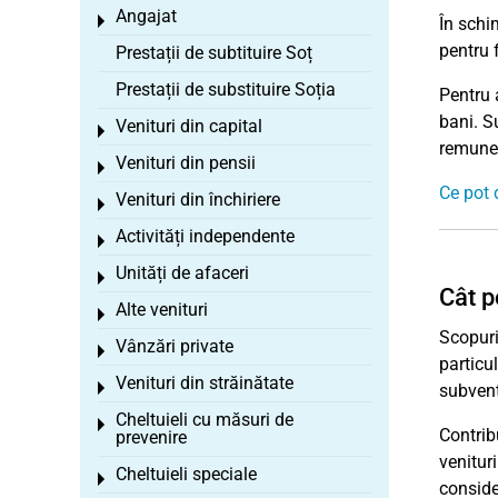
Angajat
Toggle menu
În schi
pentru f
Prestații de subtituire Soț
Prestații de substituire Soția
Pentru 
bani. Su
Venituri din capital
Toggle menu
remuner
Venituri din pensii
Toggle menu
Ce pot 
Venituri din închiriere
Toggle menu
Activități independente
Toggle menu
Unități de afaceri
Toggle menu
Cât p
Alte venituri
Toggle menu
Scopuril
Vânzări private
Toggle menu
particul
Venituri din străinătate
Toggle menu
subvenț
Cheltuieli cu măsuri de
Toggle menu
Contrib
prevenire
venitur
Cheltuieli speciale
Toggle menu
conside