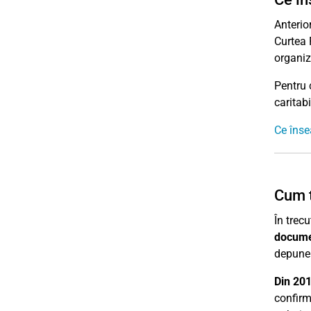
Anterio
Curtea F
organiz
Pentru 
caritabi
Ce înse
Cum t
În trec
docume
depuner
Din 201
confirm