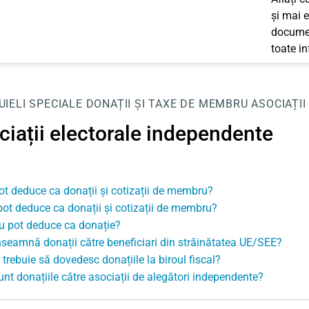
și mai e
documen
toate i
UIELI SPECIALE
DONAȚII ȘI TAXE DE MEMBRU
ASOCIAȚI
ciații electorale independente
ot deduce ca donații și cotizații de membru?
pot deduce ca donații și cotizații de membru?
u pot deduce ca donație?
nseamnă donații către beneficiari din străinătatea UE/SEE?
trebuie să dovedesc donațiile la biroul fiscal?
unt donațiile către asociații de alegători independente?