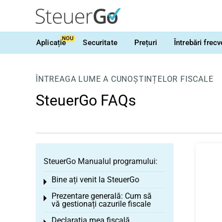
NOU
Aplicație
Securitate
Prețuri
Întrebări frec
ÎNTREAGA LUME A CUNOȘTINȚELOR FISCALE
SteuerGo FAQs
SteuerGo Manualul programului:
Bine ați venit la SteuerGo
Toggle menu
Prezentare generală: Cum să
Toggle menu
vă gestionați cazurile fiscale
Declarația mea fiscală