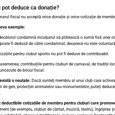
 pot deduce ca donație?
narul fiscal nu acceptă orice donație și orice cotizație de membr
teva exemple:
ecătorul condamnă inculpatul să plătească o sumă fixă unei orga
poate fi dedusă de către condamnat, deoarece nu este voluntară 
izațiile pentru clubul sportiv nu pot fi deduse de contribuabil.
asemenea, contribuțiile pentru cluburi de carnaval, de tradiții lo
unoscute de biroul fiscal.
 există o noutate:
Dacă sunteți membru al unui club care activează
ții de gen, protecției animalelor sau monumentelor, puteți deduce
.
 deductibile cotizațiile de membru pentru cluburi care promo
ent (de exemplu, cluburi de cântat, muzică, teatru), îngrijirea și s