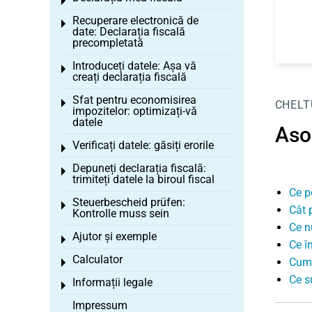
Toggle menu
Recuperare electronică de
Toggle menu
date: Declarația fiscală
precompletată
Introduceți datele: Așa vă
Toggle menu
creați declarația fiscală
Sfat pentru economisirea
Toggle menu
CHELT
impozitelor: optimizați-vă
datele
Aso
Verificați datele: găsiți erorile
Toggle menu
Depuneți declarația fiscală:
Toggle menu
trimiteți datele la biroul fiscal
Ce p
Steuerbescheid prüfen:
Toggle menu
Cât 
Kontrolle muss sein
Ce n
Ajutor și exemple
Toggle menu
Ce î
Calculator
Cum 
Toggle menu
Ce s
Informații legale
Toggle menu
Impressum