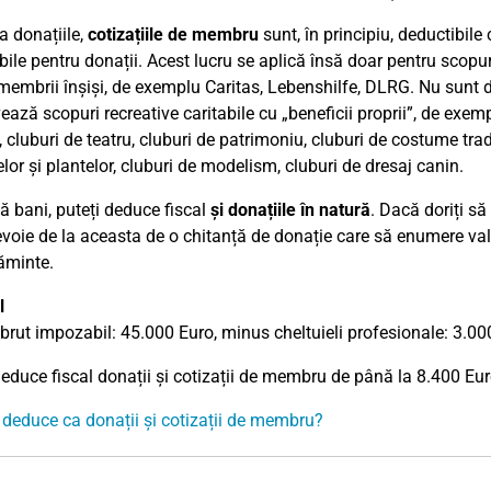
a donațiile,
cotizațiile de membru
sunt, în principiu, deductibile
ile pentru donații. Acest lucru se aplică însă doar pentru scopuri 
membrii înșiși, de exemplu Caritas, Lebenshilfe, DLRG. Nu sunt de
ază scopuri recreative caritabile cu „beneficii proprii”, de exempl
, cluburi de teatru, cluburi de patrimoniu, cluburi de costume trad
lor și plantelor, cluburi de modelism, cluburi de dresaj canin.
ă bani, puteți deduce fiscal
și donațiile în natură
. Dacă doriți să
evoie de la aceasta de o chitanță de donație care să enumere valo
ăminte.
l
 brut impozabil: 45.000 Euro, minus cheltuieli profesionale: 3.00
deduce fiscal donații și cotizații de membru de până la 8.400 Eur
 deduce ca donații și cotizații de membru?