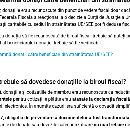
r, donațiile erau recunoscute din punct de vedere fiscal doar dac
ederală Fiscală a reacționat la o decizie a Curții de Justiție a Un
ații caritabile cu sediul în străinătatea UE/SEE pot fi deduse fis
ca donația să fie recunoscută de biroul fiscal, trebuie să puteți p
l al beneficiarului donației trebuie să fie verificabil.
amnă donații către beneficiari din străinătatea UE/SEE?
rebuie să dovedesc donațiile la biroul fiscal?
ut, donațiile și cotizațiile de membru erau recunoscute ca reduc
ntele
pentru cotizațiile plătite erau
atașate la declarația fiscală
ii electronice. În anumite cazuri, era suficientă o dovadă simplif
7, obligația de prezentare a documentelor a fost transformată
ările de donații sau dovezile corespunzătoare
nu mai trebuie
de