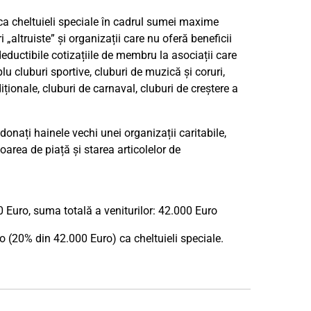
 ca cheltuieli speciale în cadrul sumei maxime
„altruiste” și organizații care nu oferă beneficii
ductibile cotizațiile de membru la asociații care
u cluburi sportive, cluburi de muzică și coruri,
iționale, cluburi de carnaval, cluburi de creștere a
 donați hainele vechi unei organizații caritabile,
area de piață și starea articolelor de
0 Euro, suma totală a veniturilor: 42.000 Euro
o (20% din 42.000 Euro) ca cheltuieli speciale.