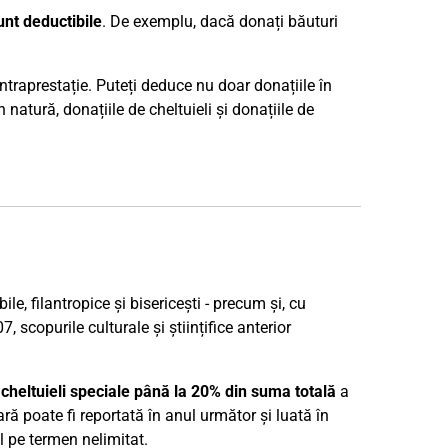
unt deductibile
. De exemplu, dacă donați băuturi
ntraprestație. Puteți deduce nu doar donațiile în
 natură, donațiile de cheltuieli și donațiile de
e, filantropice și bisericești - precum și, cu
, scopurile culturale și științifice anterior
 cheltuieli speciale până la 20% din suma totală
a
ă poate fi reportată în anul următor și luată în
l pe termen nelimitat.