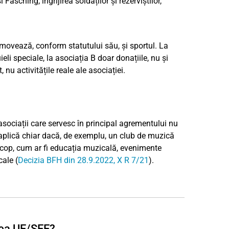
 Fasching, îngrijirea soldaților și rezerviștilor,
omovează, conform statutului său, și sportul. La
eli speciale, la asociația B doar donațiile, nu și
nu activitățile reale ale asociației.
sociații care servesc în principal agrementului nu
e aplică chiar dacă, de exemplu, un club de muzică
t scop, cum ar fi educația muzicală, evenimente
cale (
Decizia BFH din 28.9.2022, X R 7/21
).
tea UE/SEE?