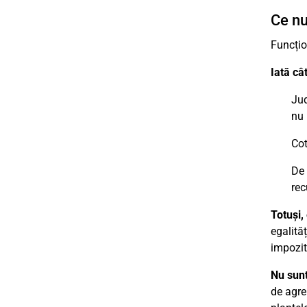
Ce nu
Funcțio
Iată câ
Jud
nu 
Cot
De 
rec
Totuși,
egalită
impozit
Nu sunt
de agrem