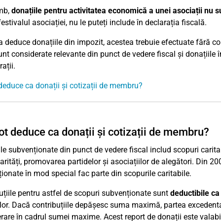
mb,
donațiile pentru activitatea economică a unei asociații nu s
estivalul asociației, nu le puteți include în declarația fiscală.
a deduce donațiile din impozit, acestea trebuie efectuate fără co
nt considerate relevante din punct de vedere fiscal și donațiile în
ații.
deduce ca donații și cotizații de membru?
ot deduce ca donații și cotizații de membru?
e subvenționate din punct de vedere fiscal includ scopuri caritabil
arități, promovarea partidelor și asociațiilor de alegători. Din 2007
ionate în mod special fac parte din scopurile caritabile.
uțiile pentru astfel de scopuri subvenționate sunt
deductibile ca
ilor. Dacă contribuțiile depășesc suma maximă, partea excedentar
rare în cadrul sumei maxime. Acest report de donații este valabi