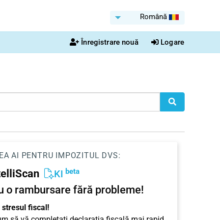
Română
Înregistrare nouă
Logare
EA AI PENTRU IMPOZITUL DVS:
beta
telliScan
KI
u o rambursare fără probleme!
stresul fiscal!
cum să vă completați declarația fiscală mai rapid