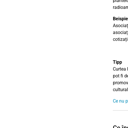
plantelo
radioam
Beispie
Asociaț
asociați
cotizați
Tipp
Curtea 
pot fi 
promove
cultura
Ce nu p
Ce în