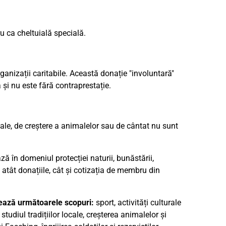
u ca cheltuială specială.
nizații caritabile. Această donație "involuntară"
și nu este fără contraprestație.
cale, de creștere a animalelor sau de cântat nu sunt
 în domeniul protecției naturii, bunăstării,
 atât donațiile, cât și cotizația de membru din
vează următoarele scopuri:
sport, activități culturale
tudiul tradițiilor locale, creșterea animalelor și