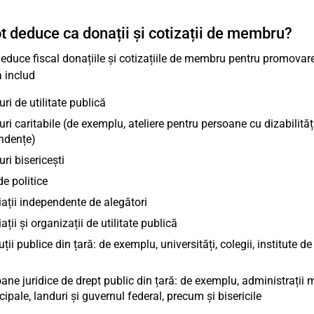
t deduce ca donații și cotizații de membru?
deduce fiscal donațiile și cotizațiile de membru pentru promovarea
 includ
ri de utilitate publică
ri caritabile (de exemplu, ateliere pentru persoane cu dizabilităț
ndențe)
ri bisericești
de politice
ații independente de alegători
ații și organizații de utilitate publică
tuții publice din țară: de exemplu, universități, colegii, institute de
ane juridice de drept public din țară: de exemplu, administrații m
ipale, landuri și guvernul federal, precum și bisericile