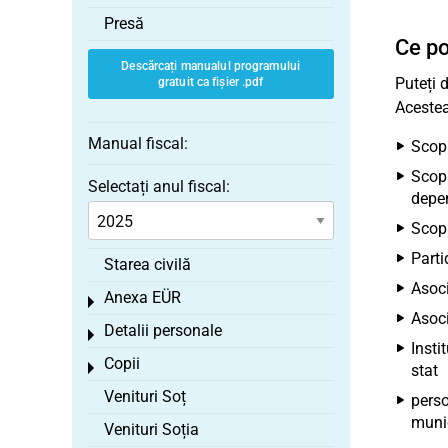
Presă
Ce po
Descărcați manualul programului
Puteți 
gratuit ca fișier .pdf
Acestea
Manual fiscal:
Scopu
Scopu
Selectați anul fiscal:
depe
Scopu
Parti
Starea civilă
Asoci
Anexa EÜR
Toggle menu
Asoci
Detalii personale
Toggle menu
Insti
Copii
Toggle menu
stat
Venituri Soț
perso
munic
Venituri Soția