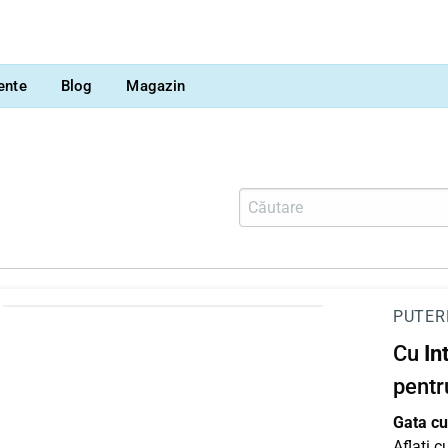
vente
Blog
Magazin
PUTER
Cu
In
pentr
Gata cu 
Aflați 