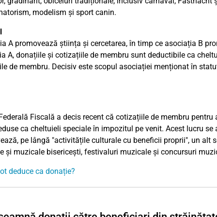
r, grădinărit, obiceiuri tradiționale, inclusiv carnaval, Fastnacht și
atorism, modelism și sport canin.
l
ia A promovează știința și cercetarea, în timp ce asociația B pr
a A, donațiile și cotizațiile de membru sunt deductibile ca cheltui
ile de membru. Decisiv este scopul asociației menționat în statut, 
Federală Fiscală a decis recent că cotizațiile de membru pentru a
deduse ca cheltuieli speciale în impozitul pe venit. Acest lucru s
ază, pe lângă "activitățile culturale cu beneficii proprii", un al
le și muzicale bisericești, festivaluri muzicale și concursuri muzi
ot deduce ca donație?
seamnă donații către beneficiari din străinăta