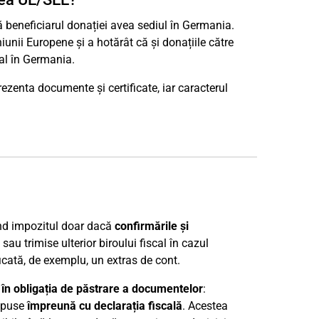
ă beneficiarul donației avea sediul în Germania.
iunii Europene și a hotărât că și donațiile către
cal în Germania.
rezenta documente și certificate, iar caracterul
ând impozitul doar dacă
confirmările și
sau trimise ulterior biroului fiscal în cazul
icată, de exemplu, un extras de cont.
 în obligația de păstrare a documentelor
:
puse
împreună cu declarația fiscală
. Acestea