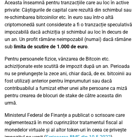
Aceasta înseamnă pentru tranzacțiile care au loc în active
private: Câștigurile de capital care rezultă din schimbul sau
re-schimbarea bitcoinilor etc. în euro sau într-o altă
criptomonedă sunt considerate a fi o tranzacție speculativă
impozabilă dacă achiziția și schimbul au loc în decurs de
un an. Un profit rămâne neimpozabil (numai) dacă rămâne
sub
limita de scutire de 1.000 de euro
.
Pentru persoanele fizice, vânzarea de Bitcoin etc.
achiziționate este scutită de impozit după un an. Perioada
nu se prelungește la zece ani, chiar dacă, de ex. bitcoinii au
fost utilizați anterior pentru împrumuturi sau dacă
contribuabilul a furnizat ether unei alte persoane ca miză
pentru crearea de blocuri de stake de către aceasta din
urmă.
Ministerul Federal de Finanțe a publicat o scrisoare care
reglementează în mod cuprinzător tratamentul fiscal al
monedelor virtuale și al altor token-uri în ceea ce privește