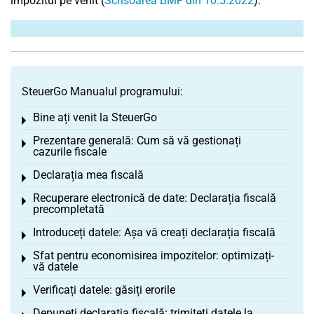
impozitul pe venit (
Scrisoarea BMF din 10.5.2022
).
SteuerGo Manualul programului:
Bine ați venit la SteuerGo
Toggle menu
Prezentare generală: Cum să vă gestionați
Toggle menu
cazurile fiscale
Declarația mea fiscală
Toggle menu
Recuperare electronică de date: Declarația fiscală
Toggle menu
precompletată
Introduceți datele: Așa vă creați declarația fiscală
Toggle menu
Sfat pentru economisirea impozitelor: optimizați-
Toggle menu
vă datele
Verificați datele: găsiți erorile
Toggle menu
Depuneți declarația fiscală: trimiteți datele la