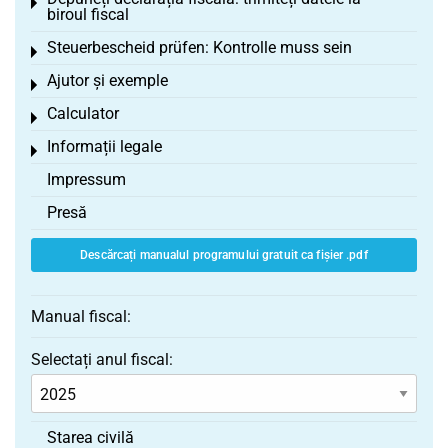
Toggle menu
biroul fiscal
Steuerbescheid prüfen: Kontrolle muss sein
Toggle menu
Ajutor și exemple
Toggle menu
Calculator
Toggle menu
Informații legale
Toggle menu
Impressum
Presă
Descărcați manualul programului gratuit ca fișier .pdf
Manual fiscal:
Selectați anul fiscal:
Starea civilă