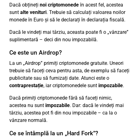
Dacă obțineți
noi criptomonede
în acest fel, acestea
sunt
alte venituri
. Trebuie să calculați valoarea noilor
monede în Euro și să le declarați în declarația fiscală.
Dacă le vindeți mai târziu, aceasta poate fi o „vânzare”
suplimentară – deci din nou impozabilă.
Ce este un Airdrop?
La un „Airdrop” primiți criptomonede gratuite. Uneori
trebuie să faceți ceva pentru asta, de exemplu să faceți
publicitate sau să furnizați date. Atunci este o
contraprestație
, iar criptomonedele sunt
impozabile
.
Dacă primiți criptomonede fără să faceți nimic,
acestea nu sunt
impozabile
. Dar: dacă le vindeți mai
târziu, acestea pot fi din nou impozabile – ca la o
vânzare normală.
Ce se întâmplă la un „Hard Fork”?