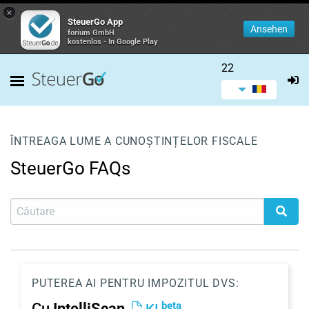
×
SteuerGo App
Ansehen
forium GmbH
kostenlos - In Google Play
22
ÎNTREAGA LUME A CUNOȘTINȚELOR FISCALE
SteuerGo FAQs
PUTEREA AI PENTRU IMPOZITUL DVS:
beta
Cu
IntelliScan