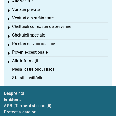
Alte venituri
Toggle menu
Vânzări private
Toggle menu
Venituri din străinătate
Toggle menu
Cheltuieli cu măsuri de prevenire
Toggle menu
Cheltuieli speciale
Toggle menu
Prestări servicii casnice
Toggle menu
Poveri excepționale
Toggle menu
Alte informații
Toggle menu
Mesaj către biroul fiscal
Sfârșitul editărilor
Despre noi
Emblemă
AGB (Termeni și condiții)
Protecția datelor