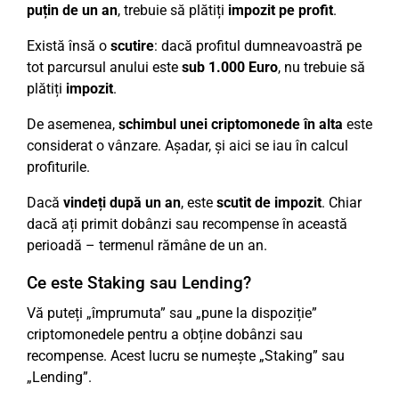
puțin de un an
, trebuie să plătiți
impozit pe profit
.
Există însă o
scutire
: dacă profitul dumneavoastră pe
tot parcursul anului este
sub 1.000 Euro
, nu trebuie să
plătiți
impozit
.
De asemenea,
schimbul unei criptomonede în alta
este
considerat o vânzare. Așadar, și aici se iau în calcul
profiturile.
Dacă
vindeți după un an
, este
scutit de impozit
. Chiar
dacă ați primit dobânzi sau recompense în această
perioadă – termenul rămâne de un an.
Ce este Staking sau Lending?
Vă puteți „împrumuta” sau „pune la dispoziție”
criptomonedele pentru a obține dobânzi sau
recompense. Acest lucru se numește „Staking” sau
„Lending”.