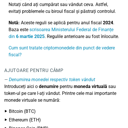
Notați când ați cumpărat sau vândut ceva. Astfel,
evitați problemele cu biroul fiscal și păstrați controlul.
Notă:
Aceste reguli se aplică pentru anul fiscal
2024
.
Baza este
scrisoarea Ministerului Federal de Finanțe
din
6 martie 2025
. Regulile anterioare au fost înlocuite.
Cum sunt tratate criptomonedele din punct de vedere
fiscal?
AJUTOARE PENTRU CÂMP
Denumirea monedei respectiv token vândut
Introduceți aici o
denumire
pentru
moneda virtuală
sau
token-ul pe care l-ați vândut. Printre cele mai importante
monede virtuale se numără:
Bitcoin (BTC)
Ethereum (ETH)