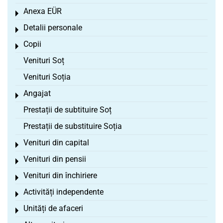
Anexa EÜR
Toggle menu
Detalii personale
Toggle menu
Copii
Toggle menu
Venituri Soț
Venituri Soția
Angajat
Toggle menu
Prestații de subtituire Soț
Prestații de substituire Soția
Venituri din capital
Toggle menu
Venituri din pensii
Toggle menu
Venituri din închiriere
Toggle menu
Activități independente
Toggle menu
Unități de afaceri
Toggle menu