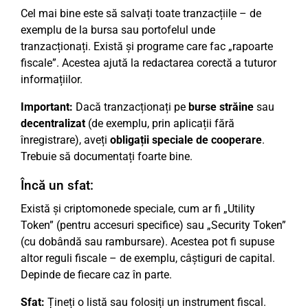
Cel mai bine este să salvați toate tranzacțiile – de
exemplu de la bursa sau portofelul unde
tranzacționați. Există și programe care fac „rapoarte
fiscale”. Acestea ajută la redactarea corectă a tuturor
informațiilor.
Important:
Dacă tranzacționați pe
burse străine
sau
decentralizat
(de exemplu, prin aplicații fără
înregistrare), aveți
obligații speciale de cooperare
.
Trebuie să documentați foarte bine.
Încă un sfat:
Există și criptomonede speciale, cum ar fi „Utility
Token” (pentru accesuri specifice) sau „Security Token”
(cu dobândă sau rambursare). Acestea pot fi supuse
altor reguli fiscale – de exemplu, câștiguri de capital.
Depinde de fiecare caz în parte.
Sfat:
Țineți o listă sau folosiți un instrument fiscal.