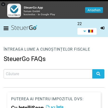
×
SteuerGo App
Ansehen
forium GmbH
kostenlos - In Google Play
22
ÎNTREAGA LUME A CUNOȘTINȚELOR FISCALE
SteuerGo FAQs
PUTEREA AI PENTRU IMPOZITUL DVS:
beta
Cu
IntelliScan