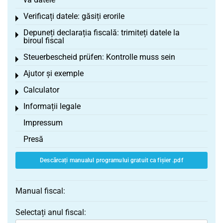
Verificați datele: găsiți erorile
Toggle menu
Depuneți declarația fiscală: trimiteți datele la
Toggle menu
biroul fiscal
Steuerbescheid prüfen: Kontrolle muss sein
Toggle menu
Ajutor și exemple
Toggle menu
Calculator
Toggle menu
Informații legale
Toggle menu
Impressum
Presă
Descărcați manualul programului gratuit ca fișier .pdf
Manual fiscal:
Selectați anul fiscal: