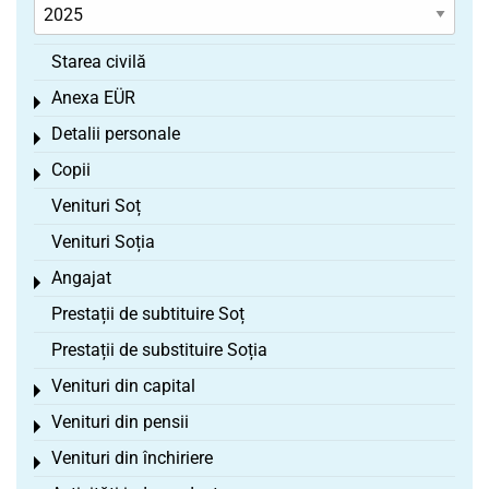
Starea civilă
Anexa EÜR
Toggle menu
Detalii personale
Toggle menu
Copii
Toggle menu
Venituri Soț
Venituri Soția
Angajat
Toggle menu
Prestații de subtituire Soț
Prestații de substituire Soția
Venituri din capital
Toggle menu
Venituri din pensii
Toggle menu
Venituri din închiriere
Toggle menu