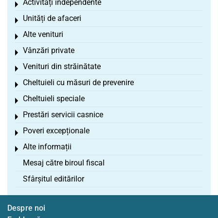
Activități independente
Toggle menu
Unități de afaceri
Toggle menu
Alte venituri
Toggle menu
Vânzări private
Toggle menu
Venituri din străinătate
Toggle menu
Cheltuieli cu măsuri de prevenire
Toggle menu
Cheltuieli speciale
Toggle menu
Prestări servicii casnice
Toggle menu
Poveri excepționale
Toggle menu
Alte informații
Toggle menu
Mesaj către biroul fiscal
Sfârșitul editărilor
Despre noi