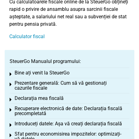
Cu calculatoarele fiscale online de la SteuerGo obțineți
rapid o privire de ansamblu asupra sarcinii fiscale
așteptate, a salariului net real sau a subvenției de stat
pentru pensia privată.
Calculator fiscal
SteuerGo Manualul programului:
Bine ați venit la SteuerGo
Toggle menu
Prezentare generală: Cum să vă gestionați
Toggle menu
cazurile fiscale
Declarația mea fiscală
Toggle menu
Recuperare electronică de date: Declarația fiscală
Toggle menu
precompletată
Introduceți datele: Așa vă creați declarația fiscală
Toggle menu
Sfat pentru economisirea impozitelor: optimizați-
Toggle menu
vă datele