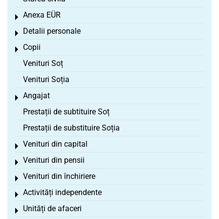
Anexa EÜR
Toggle menu
Detalii personale
Toggle menu
Copii
Toggle menu
Venituri Soț
Venituri Soția
Angajat
Toggle menu
Prestații de subtituire Soț
Prestații de substituire Soția
Venituri din capital
Toggle menu
Venituri din pensii
Toggle menu
Venituri din închiriere
Toggle menu
Activități independente
Toggle menu
Unități de afaceri
Toggle menu