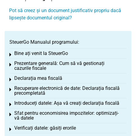
Pot să creez și un document justificativ propriu dacă
lipsește documentul original?
SteuerGo Manualul programului:
Bine ați venit la SteuerGo
Toggle menu
Prezentare generală: Cum să vă gestionați
Toggle menu
cazurile fiscale
Declarația mea fiscală
Toggle menu
Recuperare electronică de date: Declarația fiscală
Toggle menu
precompletată
Introduceți datele: Așa vă creați declarația fiscală
Toggle menu
Sfat pentru economisirea impozitelor: optimizați-
Toggle menu
vă datele
Verificați datele: găsiți erorile
Toggle menu