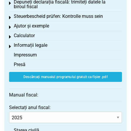
Depuneți declarația fiscală: trimiteți datele la
Toggle menu
biroul fiscal
Steuerbescheid prüfen: Kontrolle muss sein
Toggle menu
Ajutor și exemple
Toggle menu
Calculator
Toggle menu
Informații legale
Toggle menu
Impressum
Presă
Descărcați manualul programului gratuit ca fișier .pdf
Manual fiscal:
Selectați anul fiscal:
Starea civilă