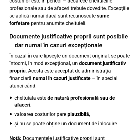
costurilor este în pericol – deoarece cheltuielile
profesionale sau de afaceri trebuie dovedite. Excepțiile
se aplică numai dacă sunt recunoscute
sume
forfetare
pentru anumite cheltuieli.
Documente justificative proprii sunt posibile
– dar numai în cazuri excepționale
În cazul în care lipsește un document original, se poate
întocmi, în mod excepțional, un
document justificativ
propriu
. Acesta este acceptat de administrația
financiară
numai în cazuri justificate
– în special
atunci când:
cheltuiala este
de natură profesională sau de
afaceri
,
valoarea costurilor pare
plauzibilă
,
și nu se poate obține un document de înlocuire.
Notă:
Documentele justificative proprii sunt