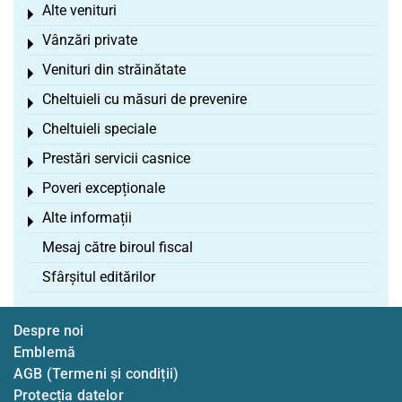
Alte venituri
Toggle menu
Vânzări private
Toggle menu
Venituri din străinătate
Toggle menu
Cheltuieli cu măsuri de prevenire
Toggle menu
Cheltuieli speciale
Toggle menu
Prestări servicii casnice
Toggle menu
Poveri excepționale
Toggle menu
Alte informații
Toggle menu
Mesaj către biroul fiscal
Sfârșitul editărilor
Despre noi
Emblemă
AGB (Termeni și condiții)
Protecția datelor