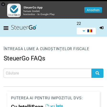
×
SteuerGo App
Ansehen
forium GmbH
kostenlos - In Google Play
22
ÎNTREAGA LUME A CUNOȘTINȚELOR FISCALE
SteuerGo FAQs
PUTEREA AI PENTRU IMPOZITUL DVS:
beta
Cu
IntelliScan