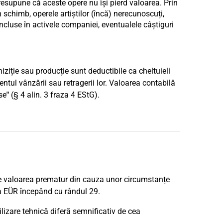
resupune că aceste opere nu își pierd valoarea. Prin
 schimb, operele artiștilor (încă) nerecunoscuți,
 incluse în activele companiei, eventualele câștiguri
ziție sau producție sunt deductibile ca cheltuieli
ntul vânzării sau retragerii lor. Valoarea contabilă
se
"
(§ 4 alin. 3 fraza 4 EStG).
de valoarea prematur din cauza unor circumstanțe
a EÜR începând cu rândul 29.
lizare tehnică diferă semnificativ de cea