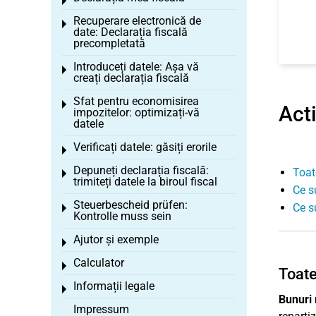
Toggle menu
Recuperare electronică de
Toggle menu
date: Declarația fiscală
precompletată
Introduceți datele: Așa vă
Toggle menu
creați declarația fiscală
Sfat pentru economisirea
Toggle menu
Act
impozitelor: optimizați-vă
datele
Verificați datele: găsiți erorile
Toggle menu
Depuneți declarația fiscală:
Toat
Toggle menu
trimiteți datele la biroul fiscal
Ce s
Steuerbescheid prüfen:
Ce s
Toggle menu
Kontrolle muss sein
Ajutor și exemple
Toggle menu
Calculator
Toggle menu
Toate
Informații legale
Toggle menu
Bunuri 
Impressum