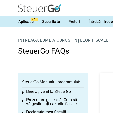
NOU
Aplicație
Securitate
Prețuri
Întrebări frec
ÎNTREAGA LUME A CUNOȘTINȚELOR FISCALE
SteuerGo FAQs
SteuerGo Manualul programului:
Bine ați venit la SteuerGo
Toggle menu
Prezentare generală: Cum să
Toggle menu
vă gestionați cazurile fiscale
Declarația mea fiscală