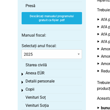
reparti
Presă
Trebuie
Descărcați manualul programului
AfA p
gratuit ca fișier .pdf
AfA p
AfA p
Manual fiscal:
AfA p
Selectați anul fiscal:
Amort
Amort
Amort
Starea civilă
Reduc
Anexa EÜR
Toggle menu
Detalii personale
Toggle menu
Trebuie
producți
Copii
Toggle menu
Venituri Soț
Aceasta
Venituri Soția
bunu