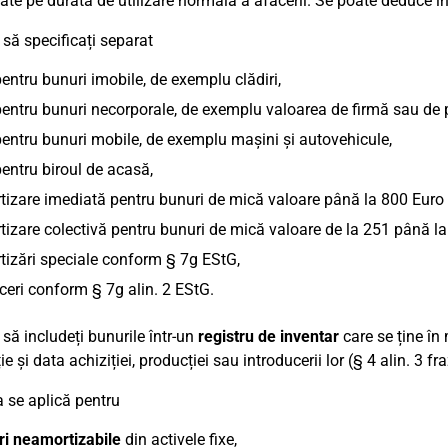
zate pe durata de utilizare normală a afacerii. Se poate deduce 
 să specificați separat
entru bunuri imobile, de exemplu clădiri,
entru bunuri necorporale, de exemplu valoarea de firmă sau de p
entru bunuri mobile, de exemplu mașini și autovehicule,
entru biroul de acasă,
izare imediată pentru bunuri de mică valoare până la 800 Euro 
izare colectivă pentru bunuri de mică valoare de la 251 până la
izări speciale conform § 7g EStG,
eri conform § 7g alin. 2 EStG.
 să includeți bunurile într-un
registru de inventar
care se ține în
e și data achiziției, producției sau introducerii lor (§ 4 alin. 3 fr
 se aplică pentru
ri neamortizabile
din activele fixe,