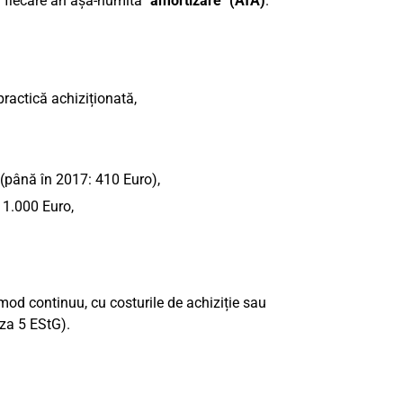
în fiecare an așa-numita
"amortizare" (AfA)
.
ractică achiziționată,
(până în 2017: 410 Euro),
 1.000 Euro,
 mod continuu, cu costurile de achiziție sau
aza 5 EStG).