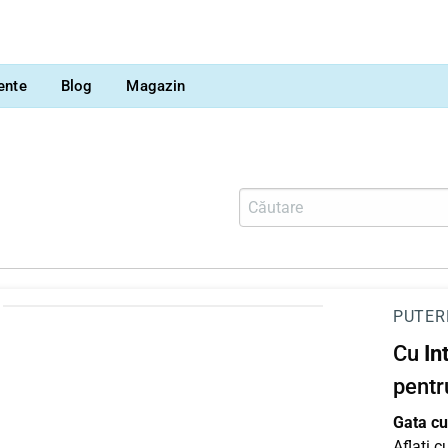
vente
Blog
Magazin
PUTER
Cu
In
pentr
Gata cu 
Aflați 