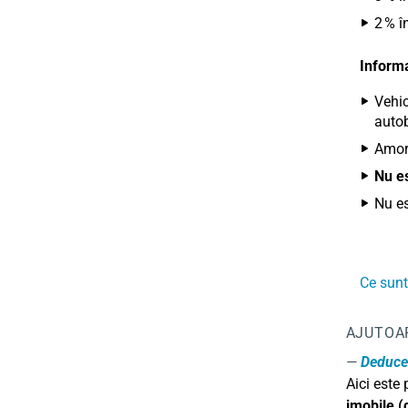
2 % î
Informa
Vehic
auto
Amort
Nu es
Nu es
Ce sunt
AJUTOA
Deducer
Aici este
imobile (