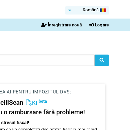
Română
Înregistrare nouă
Logare
EA AI PENTRU IMPOZITUL DVS:
beta
telliScan
KI
u o rambursare fără probleme!
stresul fiscal!
cum să vă completați declarația fiscală mai rapid