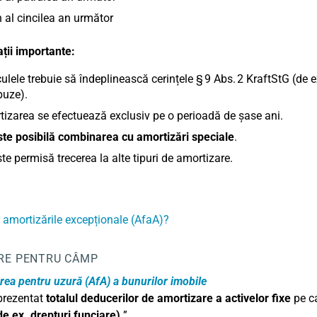
n al cincilea an următor
ții importante:
ulele trebuie să îndeplinească cerințele § 9 Abs. 2 KraftStG (de ex.
buze).
izarea se efectuează exclusiv pe o perioadă de șase ani.
te posibilă combinarea cu amortizări speciale
.
te permisă trecerea la alte tipuri de amortizare.
 amortizările excepționale (AfaA)?
RE PENTRU CÂMP
ea pentru uzură (AfA) a bunurilor imobile
 prezentat
totalul deducerilor de amortizare a activelor fixe
pe ca
de ex. drepturi funciare)
”.