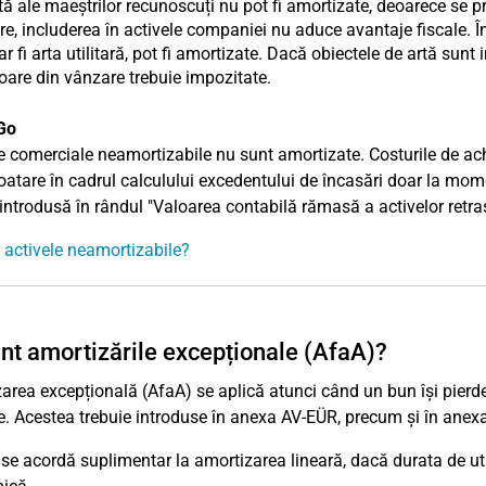
tă ale maeștrilor recunoscuți nu pot fi amortizate, deoarece se p
e, includerea în activele companiei nu aduce avantaje fiscale. În
r fi arta utilitară, pot fi amortizate. Dacă obiectele de artă sunt
ioare din vânzare trebuie impozitate.
Go
e comerciale neamortizabile nu sunt amortizate. Costurile de achi
oatare în cadrul calculului excedentului de încasări doar la mome
 introdusă în rândul "Valoarea contabilă rămasă a activelor retra
 activele neamortizabile?
nt amortizările excepționale (AfaA)?
area excepțională (AfaA) se aplică atunci când un bun își pier
e. Acestea trebuie introduse în anexa AV-EÜR, precum și în anex
se acordă suplimentar la amortizarea lineară, dacă durata de uti