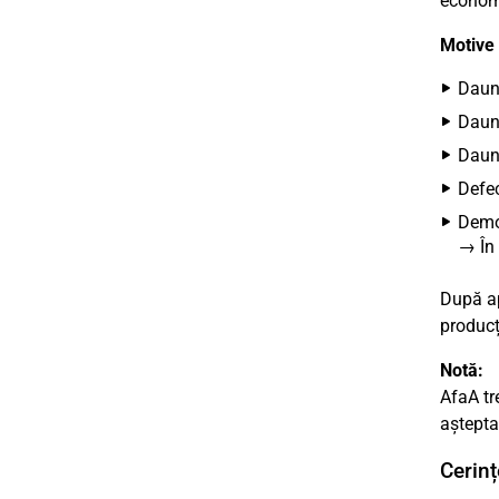
econom
Motive 
Daune
Daună
Daune
Defec
Demol
→ În 
După ap
producț
Notă:
AfaA tr
aștepta
Cerințe