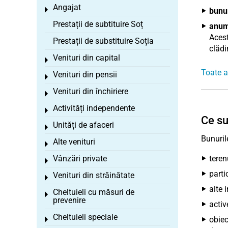
Angajat
Toggle menu
bunur
Prestații de subtituire Soț
anumi
Acest
Prestații de substituire Soția
clădi
Venituri din capital
Toggle menu
Toate a
Venituri din pensii
Toggle menu
Venituri din închiriere
Toggle menu
Activități independente
Toggle menu
Ce su
Unități de afaceri
Toggle menu
Bunuril
Alte venituri
Toggle menu
Vânzări private
terenu
Toggle menu
partic
Venituri din străinătate
Toggle menu
alte 
Cheltuieli cu măsuri de
Toggle menu
prevenire
activ
Cheltuieli speciale
obiec
Toggle menu