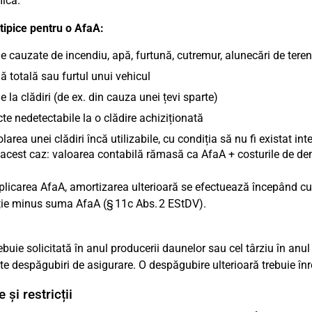
ică.
tipice pentru o AfaA:
 cauzate de incendiu, apă, furtună, cutremur, alunecări de teren
 totală sau furtul unui vehicul
 la clădiri (de ex. din cauza unei țevi sparte)
te nedetectabile la o clădire achiziționată
area unei clădiri încă utilizabile, cu condiția să nu fi existat i
acest caz: valoarea contabilă rămasă ca AfaA + costurile de demo
licarea AfaA, amortizarea ulterioară se efectuează începând cu 
ie minus suma AfaA (§ 11c Abs. 2 EStDV).
ebuie solicitată în anul producerii daunelor sau cel târziu în anul
te despăgubiri de asigurare. O despăgubire ulterioară trebuie înre
 și restricții