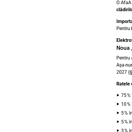
O AfaA 
clădiril
Importa
Pentru 
Elektr
Noua „
Pentru 
Așa-nu
2027 (§
Ratele 
75 % 
10 % 
5 % î
5 % î
3 % î