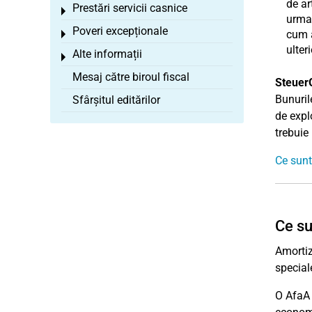
de ar
Prestări servicii casnice
Toggle menu
urmar
Poveri excepționale
cum a
Toggle menu
ulter
Alte informații
Toggle menu
Mesaj către biroul fiscal
Steuer
Bunuril
Sfârșitul editărilor
de expl
trebuie
Ce sunt
Ce su
Amortiz
special
O AfaA 