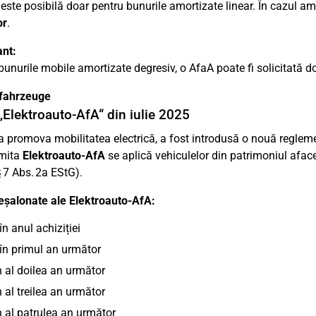
este posibilă doar pentru bunurile amortizate linear. În cazul am
or
.
nt:
bunurile mobile amortizate degresiv, o AfaA poate fi solicitată d
ofahrzeuge
Elektroauto-AfA“ din iulie 2025
a promova mobilitatea electrică, a fost introdusă o nouă regleme
mita
Elektroauto-AfA
se aplică vehiculelor din patrimoniul afacer
 7 Abs. 2a EStG).
eșalonate ale Elektroauto-AfA:
în anul achiziției
în primul an următor
n al doilea an următor
n al treilea an următor
n al patrulea an următor