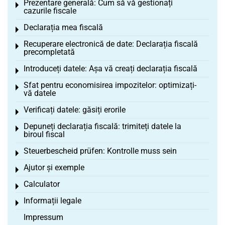
Prezentare generală: Cum să vă gestionați
Toggle menu
cazurile fiscale
Declarația mea fiscală
Toggle menu
Recuperare electronică de date: Declarația fiscală
Toggle menu
precompletată
Introduceți datele: Așa vă creați declarația fiscală
Toggle menu
Sfat pentru economisirea impozitelor: optimizați-
Toggle menu
vă datele
Verificați datele: găsiți erorile
Toggle menu
Depuneți declarația fiscală: trimiteți datele la
Toggle menu
biroul fiscal
Steuerbescheid prüfen: Kontrolle muss sein
Toggle menu
Ajutor și exemple
Toggle menu
Calculator
Toggle menu
Informații legale
Toggle menu
Impressum