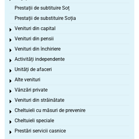
Prestații de subtituire Soț
Prestații de substituire Soția
Venituri din capital
Toggle menu
Venituri din pensii
Toggle menu
Venituri din închiriere
Toggle menu
Activități independente
Toggle menu
Unități de afaceri
Toggle menu
Alte venituri
Toggle menu
Vânzări private
Toggle menu
Venituri din străinătate
Toggle menu
Cheltuieli cu măsuri de prevenire
Toggle menu
Cheltuieli speciale
Toggle menu
Prestări servicii casnice
Toggle menu