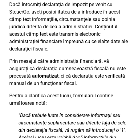
Dacă întocmiți declarația de impozit pe venit cu
SteuerGo, aveți posibilitatea de a introduce în acest
câmp text informațiile, circumstanțele sau opinia
juridică diferită de cea a administrației. Conținutul
acestui câmp text este transmis electronic
administrației financiare împreună cu celelalte date ale
declarației fiscale.
Prin mesajul către administrația financiară, vă
asigurați că declarația dumneavoastră fiscală nu este
procesată
automatizat
, ci că declarația este verificată
manual de un funcționar fiscal.
Pentru a clarifica acest lucru, formularul conține
următoarea notă:
"Dacă trebuie luate în considerare informații sau
circumstanțe suplimentare sau diferite față de cele
din declarația fiscală, vă rugăm să introduceți o '1'.
Același lucru este valabil dacă informațiile din