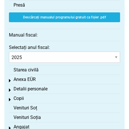
Presă
Descărcați manualul programului gratuit ca fișier .pdf
Manual fiscal:
Selectați anul fiscal:
Starea civilă
Anexa EÜR
Toggle menu
Detalii personale
Toggle menu
Copii
Toggle menu
Venituri Soț
Venituri Soția
Angajat
Toggle menu