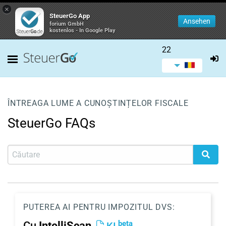
×
SteuerGo App
Ansehen
forium GmbH
kostenlos - In Google Play
22
ÎNTREAGA LUME A CUNOȘTINȚELOR FISCALE
SteuerGo FAQs
PUTEREA AI PENTRU IMPOZITUL DVS:
beta
Cu
IntelliScan