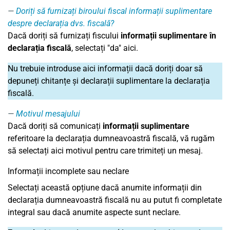
Doriți să furnizați biroului fiscal informații suplimentare
despre declarația dvs. fiscală?
Dacă doriți să furnizați fiscului
informații suplimentare în
declarația fiscală
, selectați "da" aici.
Nu trebuie introduse aici informații dacă doriți doar să
depuneți chitanțe și declarații suplimentare la declarația
fiscală.
Motivul mesajului
Dacă doriți să comunicați
informații suplimentare
referitoare la declarația dumneavoastră fiscală, vă rugăm
să selectați aici motivul pentru care trimiteți un mesaj.
Informații incomplete sau neclare
Selectați această opțiune dacă anumite informații din
declarația dumneavoastră fiscală nu au putut fi completate
integral sau dacă anumite aspecte sunt neclare.