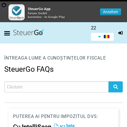
×
SteuerGo App
Ansehen
forium GmbH
kostenlos - In Google Play
22
ÎNTREAGA LUME A CUNOȘTINȚELOR FISCALE
SteuerGo FAQs
PUTEREA AI PENTRU IMPOZITUL DVS:
beta
Cu
IntelliScan