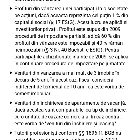
Profituri din vânzarea unei participații la o societate
pe acțiuni, dacă aceasta reprezintă cel puțin 1 % din
capitalul social (§ 17 EStG). Acest lucru se aplică și
investitorilor privați. Profitul este supus din 2009
procedurii de impozitare parțială, adică 60 % din
profitul din vânzare este impozabil și 40 % rămân
neimpozabili (§ 3 Nr. 40 Buchst. c EStG). Pentru
participațiile achiziționate înainte de 2009, se aplică
în continuare procedura de impozitare pe jumătate.
Venituri din vânzarea a mai mult de 3 imobile în
decurs de 5 ani. În acest caz, fiscul consideră -
indiferent de termenul de 10 ani - că este vorba de
comerț imobiliar.
Venituri din închirierea de apartamente de vacanță,
dacă acestea sunt comparabile, ca tip de închiriere,
cu o unitate de cazare comercială. În caz contrar,
este vorba de "venituri din închiriere și leasing".
Tutorii profesioniști conform §§ 1896 ff. BGB nu
mai obțin - contrar opiniei anterioare - din 2010