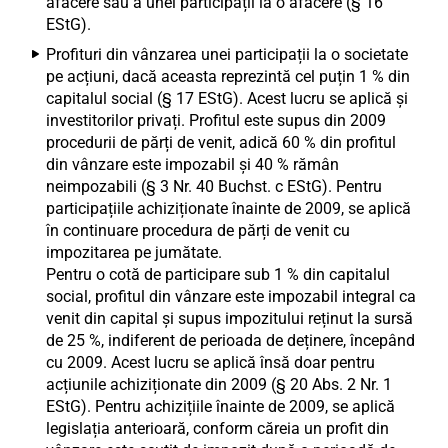
afacere sau a unei participații la o afacere (§ 16
EStG).
Profituri din vânzarea unei participații la o societate
pe acțiuni, dacă aceasta reprezintă cel puțin 1 % din
capitalul social (§ 17 EStG). Acest lucru se aplică și
investitorilor privați. Profitul este supus din 2009
procedurii de părți de venit, adică 60 % din profitul
din vânzare este impozabil și 40 % rămân
neimpozabili (§ 3 Nr. 40 Buchst. c EStG). Pentru
participațiile achiziționate înainte de 2009, se aplică
în continuare procedura de părți de venit cu
impozitarea pe jumătate.
Pentru o cotă de participare sub 1 % din capitalul
social, profitul din vânzare este impozabil integral ca
venit din capital și supus impozitului reținut la sursă
de 25 %, indiferent de perioada de deținere, începând
cu 2009. Acest lucru se aplică însă doar pentru
acțiunile achiziționate din 2009 (§ 20 Abs. 2 Nr. 1
EStG). Pentru achizițiile înainte de 2009, se aplică
legislația anterioară, conform căreia un profit din