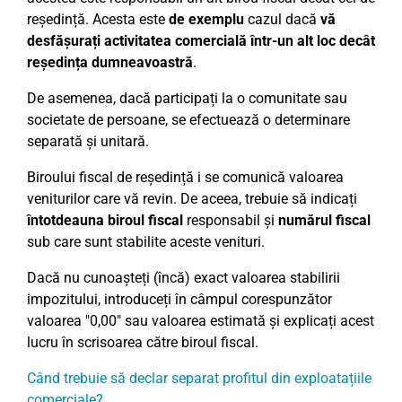
reședință. Acesta este
de exemplu
cazul dacă
vă
desfășurați activitatea comercială într-un alt loc decât
reședința dumneavoastră
.
De asemenea, dacă participați la o comunitate sau
societate de persoane, se efectuează o determinare
separată și unitară.
Biroului fiscal de reședință i se comunică valoarea
veniturilor care vă revin. De aceea, trebuie să indicați
întotdeauna
biroul fiscal
responsabil și
numărul fiscal
sub care sunt stabilite aceste venituri.
Dacă nu cunoașteți (încă) exact valoarea stabilirii
impozitului, introduceți în câmpul corespunzător
valoarea "0,00" sau valoarea estimată și explicați acest
lucru în scrisoarea către biroul fiscal.
Când trebuie să declar separat profitul din exploatațiile
comerciale?