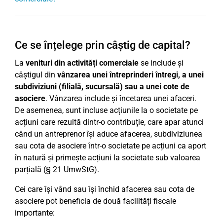
Ce se înțelege prin câștig de capital?
La
venituri din activități comerciale
se include și
câștigul din
vânzarea unei întreprinderi întregi, a unei
subdiviziuni (filială, sucursală) sau a unei cote de
asociere
. Vânzarea include și încetarea unei afaceri.
De asemenea, sunt incluse acțiunile la o societate pe
acțiuni care rezultă dintr-o contribuție, care apar atunci
când un antreprenor își aduce afacerea, subdiviziunea
sau cota de asociere într-o societate pe acțiuni ca aport
în natură și primește acțiuni la societate sub valoarea
parțială (§ 21 UmwStG).
Cei care își vând sau își închid afacerea sau cota de
asociere pot beneficia de două facilități fiscale
importante: