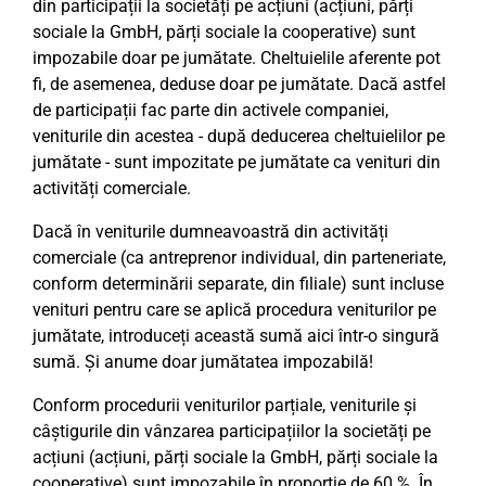
din participații la societăți pe acțiuni (acțiuni, părți
sociale la GmbH, părți sociale la cooperative) sunt
impozabile doar pe jumătate. Cheltuielile aferente pot
fi, de asemenea, deduse doar pe jumătate. Dacă astfel
de participații fac parte din activele companiei,
veniturile din acestea - după deducerea cheltuielilor pe
jumătate - sunt impozitate pe jumătate ca venituri din
activități comerciale.
Dacă în veniturile dumneavoastră din activități
comerciale (ca antreprenor individual, din parteneriate,
conform determinării separate, din filiale) sunt incluse
venituri pentru care se aplică procedura veniturilor pe
jumătate, introduceți această sumă aici într-o singură
sumă. Și anume doar jumătatea impozabilă!
Conform procedurii veniturilor parțiale, veniturile și
câștigurile din vânzarea participațiilor la societăți pe
acțiuni (acțiuni, părți sociale la GmbH, părți sociale la
cooperative) sunt impozabile în proporție de 60 %. În