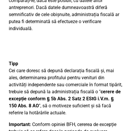
comparați-le, dacă este posibil, cu datele altor
antreprenori. Dacă datele dumneavoastră diferă
semnificativ de cele obișnuite, administrația fiscală ar
putea fi determinată să efectueze o verificare
individuală.
Tipp
Cei care doresc să depună declarația fiscală și, mai
ales, determinarea profitului pentru venituri din
activități independente sau comerciale în format tipărit,
trebuie să depună la administrația fiscală o "
cerere de
excepție conform § 5b Abs. 2 Satz 2 EStG i.V.m. §
150 Abs. 8 AO
", să o motiveze suficient și să facă
referire la hotărârile actuale.
Important:
Conform opiniei BFH, cererea de excepție