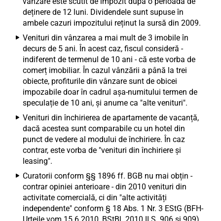
vânzare este scutit de impozit după o perioadă de
deținere de 12 luni. Dividendele sunt supuse în
ambele cazuri impozitului reținut la sursă din 2009.
Venituri din vânzarea a mai mult de 3 imobile în
decurs de 5 ani. În acest caz, fiscul consideră -
indiferent de termenul de 10 ani - că este vorba de
comerț imobiliar. În cazul vânzării a până la trei
obiecte, profiturile din vânzare sunt de obicei
impozabile doar în cadrul așa-numitului termen de
speculație de 10 ani, și anume ca "alte venituri".
Venituri din închirierea de apartamente de vacanță,
dacă acestea sunt comparabile cu un hotel din
punct de vedere al modului de închiriere. În caz
contrar, este vorba de "venituri din închiriere și
leasing".
Curatorii conform §§ 1896 ff. BGB nu mai obțin -
contrar opiniei anterioare - din 2010 venituri din
activitate comercială, ci din "alte activități
independente" conform § 18 Abs. 1 Nr. 3 EStG (BFH-
Urteile vom 15.6.2010, BStBl. 2010 II S. 906 și 909).