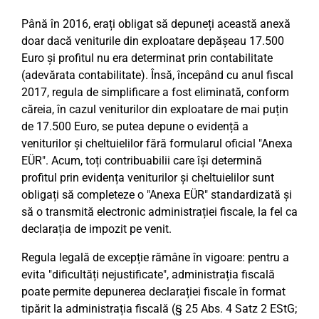
Până în 2016, erați obligat să depuneți această anexă
doar dacă veniturile din exploatare depășeau 17.500
Euro și profitul nu era determinat prin contabilitate
(adevărata contabilitate). Însă, începând cu anul fiscal
2017, regula de simplificare a fost eliminată, conform
căreia, în cazul veniturilor din exploatare de mai puțin
de 17.500 Euro, se putea depune o evidență a
veniturilor și cheltuielilor fără formularul oficial "Anexa
EÜR". Acum, toți contribuabilii care își determină
profitul prin evidența veniturilor și cheltuielilor sunt
obligați să completeze o "Anexa EÜR" standardizată și
să o transmită electronic administrației fiscale, la fel ca
declarația de impozit pe venit.
Regula legală de excepție rămâne în vigoare: pentru a
evita "dificultăți nejustificate", administrația fiscală
poate permite depunerea declarației fiscale în format
tipărit la administrația fiscală (§ 25 Abs. 4 Satz 2 EStG;