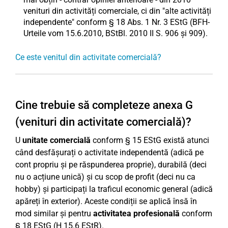
venituri din activități comerciale, ci din "alte activități
independente" conform § 18 Abs. 1 Nr. 3 EStG (BFH-
Urteile vom 15.6.2010, BStBl. 2010 II S. 906 și 909).
Ce este venitul din activitate comercială?
Cine trebuie să completeze anexa G
(venituri din activitate comercială)?
U
unitate comercială
conform § 15 EStG există atunci
când desfășurați o activitate independentă (adică pe
cont propriu și pe răspunderea proprie), durabilă (deci
nu o acțiune unică) și cu scop de profit (deci nu ca
hobby) și participați la traficul economic general (adică
apăreți în exterior). Aceste condiții se aplică însă în
mod similar și pentru
activitatea profesională
conform
§ 18 EStG (H 15.6 EStR).