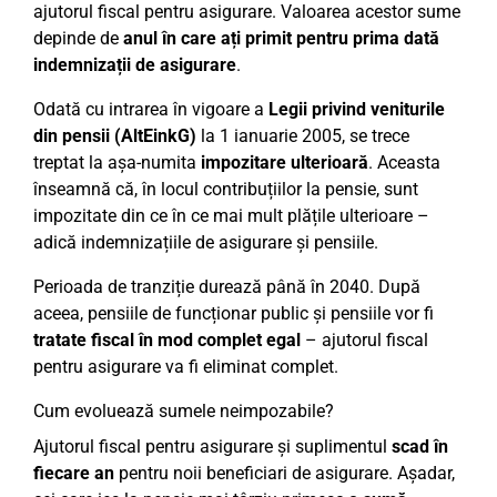
ajutorul fiscal pentru asigurare. Valoarea acestor sume
depinde de
anul în care ați primit pentru prima dată
indemnizații de asigurare
.
Odată cu intrarea în vigoare a
Legii privind veniturile
din pensii (AltEinkG)
la 1 ianuarie 2005, se trece
treptat la așa-numita
impozitare ulterioară
. Aceasta
înseamnă că, în locul contribuțiilor la pensie, sunt
impozitate din ce în ce mai mult plățile ulterioare –
adică indemnizațiile de asigurare și pensiile.
Perioada de tranziție durează până în 2040. După
aceea, pensiile de funcționar public și pensiile vor fi
tratate fiscal în mod complet egal
– ajutorul fiscal
pentru asigurare va fi eliminat complet.
Cum evoluează sumele neimpozabile?
Ajutorul fiscal pentru asigurare și suplimentul
scad în
fiecare an
pentru noii beneficiari de asigurare. Așadar,