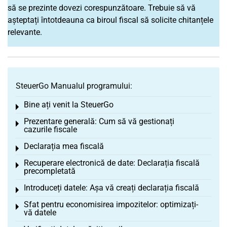
să se prezinte dovezi corespunzătoare. Trebuie să vă
așteptați întotdeauna ca biroul fiscal să solicite chitanțele
relevante.
SteuerGo Manualul programului:
Bine ați venit la SteuerGo
Toggle menu
Prezentare generală: Cum să vă gestionați
Toggle menu
cazurile fiscale
Declarația mea fiscală
Toggle menu
Recuperare electronică de date: Declarația fiscală
Toggle menu
precompletată
Introduceți datele: Așa vă creați declarația fiscală
Toggle menu
Sfat pentru economisirea impozitelor: optimizați-
Toggle menu
vă datele