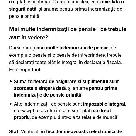
cât plățile continuă. Cu toate acestea, este
acordată o
singură dată
, și anume pentru prima indemnizație de
pensie primită.
Mai multe indemnizații de pensie - ce trebuie
avut în vedere?
Dacă primiți
mai multe indemnizații de pensie
, de
exemplu o pensie și o pensie de întreprindere, trebuie
să declarați toate plățile integral în declarația fiscală.
Este important:
Suma forfetară de asigurare și suplimentul sunt
acordate o singură dată
, și anume
pentru prima
indemnizație de pensie primită
.
Alte indemnizații de pensie sunt
impozabile integral
,
cu excepția cazului în care sunt
plăți cu drept
propriu
, de exemplu dintr-o altă relație de muncă.
Sfat:
Verificați în
fișa dumneavoastră electronică de