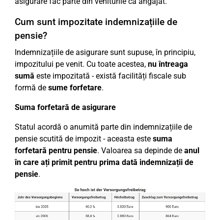
asigurare fac parte din veniturile ca angajat.
Cum sunt impozitate indemnizațiile de
pensie?
Indemnizațiile de asigurare sunt supuse, în principiu,
impozitului pe venit. Cu toate acestea,
nu întreaga
sumă
este impozitată - există facilități fiscale sub
formă de
sume forfetare
.
Suma forfetară de asigurare
Statul acordă o anumită parte din indemnizațiile de
pensie scutită de impozit - aceasta este
suma
forfetară pentru pensie
. Valoarea sa depinde de
anul
în care ați primit pentru prima dată indemnizații de
pensie
.