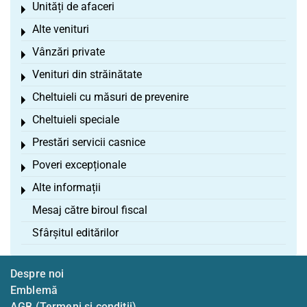
Unități de afaceri
Toggle menu
Alte venituri
Toggle menu
Vânzări private
Toggle menu
Venituri din străinătate
Toggle menu
Cheltuieli cu măsuri de prevenire
Toggle menu
Cheltuieli speciale
Toggle menu
Prestări servicii casnice
Toggle menu
Poveri excepționale
Toggle menu
Alte informații
Toggle menu
Mesaj către biroul fiscal
Sfârșitul editărilor
Despre noi
Emblemă
AGB (Termeni și condiții)