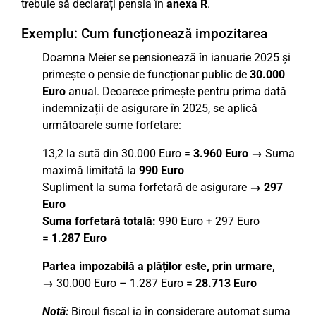
trebuie să declarați pensia în
anexa R
.
Exemplu: Cum funcționează impozitarea
Doamna Meier se pensionează în ianuarie 2025 și
primește o pensie de funcționar public de
30.000
Euro
anual. Deoarece primește pentru prima dată
indemnizații de asigurare în 2025, se aplică
următoarele sume forfetare:
13,2 la sută din 30.000 Euro =
3.960 Euro →
Suma
maximă limitată la
990 Euro
Supliment la suma forfetară de asigurare
→
297
Euro
Suma forfetară totală:
990 Euro + 297 Euro
=
1.287 Euro
Partea impozabilă a plăților este, prin urmare,
→
30.000 Euro – 1.287 Euro =
28.713 Euro
Notă:
Biroul fiscal ia în considerare automat suma