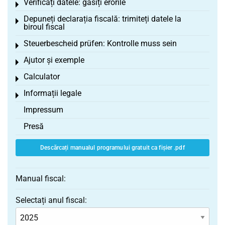
Verificați datele: găsiți erorile
Toggle menu
Depuneți declarația fiscală: trimiteți datele la
Toggle menu
biroul fiscal
Steuerbescheid prüfen: Kontrolle muss sein
Toggle menu
Ajutor și exemple
Toggle menu
Calculator
Toggle menu
Informații legale
Toggle menu
Impressum
Presă
Descărcați manualul programului gratuit ca fișier .pdf
Manual fiscal:
Selectați anul fiscal: