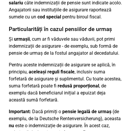
salariu
câte indemnizații de pensie sunt indicate acolo.
Angajatorii sau instituțiile de asigurare raportează
sumele cu un
cod special
pentru biroul fiscal.
Particularități în cazul pensiilor de urmaș
Și
urmașii
, cum ar fi văduvele sau văduvii, pot primi
indemnizații de asigurare - de exemplu, sub formă de
pensie de urmaș de la fostul angajator al decedatului.
Pentru aceste indemnizații de asigurare se aplică, în
principiu,
aceleași reguli fiscale
, inclusiv suma
forfetară de asigurare și suplimentul. Cu toate acestea,
suma forfetară poate fi
redusă proporțional
, de
exemplu dacă beneficiarul inițial a epuizat deja
această sumă forfetară.
Important:
Dacă primiți o
pensie legală de urmaș
(de
exemplu, de la Deutsche Rentenversicherung), aceasta
nu
este o indemnizație de asigurare. În acest caz,