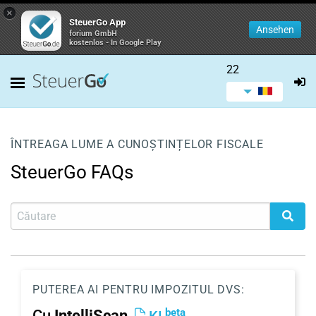
×
SteuerGo App
Ansehen
forium GmbH
kostenlos - In Google Play
22
ÎNTREAGA LUME A CUNOȘTINȚELOR FISCALE
SteuerGo FAQs
PUTEREA AI PENTRU IMPOZITUL DVS:
beta
Cu
IntelliScan