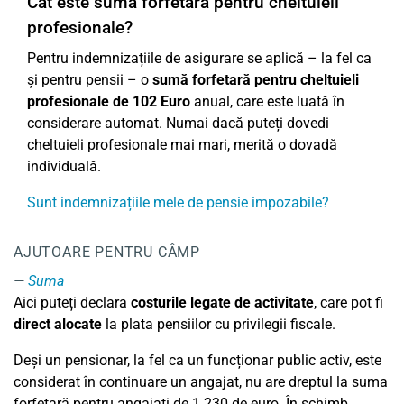
Cât este suma forfetară pentru cheltuieli
profesionale?
Pentru indemnizațiile de asigurare se aplică – la fel ca
și pentru pensii – o
sumă forfetară pentru cheltuieli
profesionale de 102 Euro
anual, care este luată în
considerare automat. Numai dacă puteți dovedi
cheltuieli profesionale mai mari, merită o dovadă
individuală.
Sunt indemnizațiile mele de pensie impozabile?
AJUTOARE PENTRU CÂMP
Suma
Aici puteți declara
costurile legate de activitate
, care pot fi
direct alocate
la plata pensiilor cu privilegii fiscale.
Deși un pensionar, la fel ca un funcționar public activ, este
considerat în continuare un angajat, nu are dreptul la suma
forfetară pentru angajați de 1.230 de euro. În schimb,