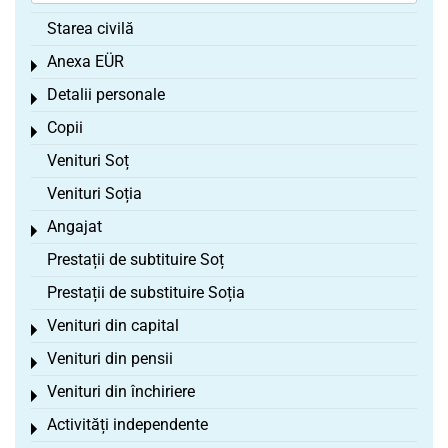
Starea civilă
Anexa EÜR
Toggle menu
Detalii personale
Toggle menu
Copii
Toggle menu
Venituri Soț
Venituri Soția
Angajat
Toggle menu
Prestații de subtituire Soț
Prestații de substituire Soția
Venituri din capital
Toggle menu
Venituri din pensii
Toggle menu
Venituri din închiriere
Toggle menu
Activități independente
Toggle menu