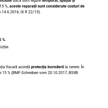
incluse
dacă sunt legate
temporal, spațial și
 15 %,
aceste reparații sunt considerate costuri de
 14.6.2016, IX R 22/15).
5 %
.
ziție.
ația fiscală acordă
protecția încrederii
la cerere. În
de 15 % (BMF-Schreiben vom 20.10.2017, BStBl