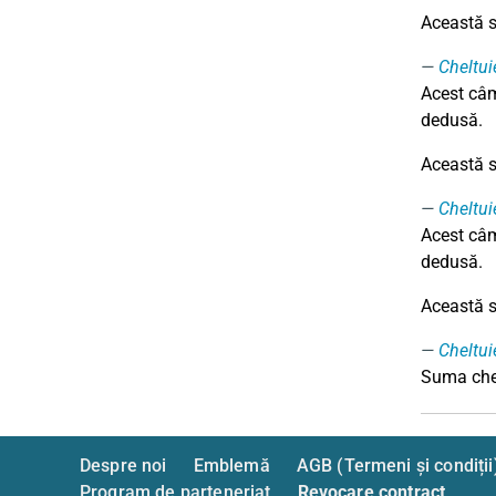
Această su
Cheltui
Acest câm
dedusă.
Această su
Cheltui
Acest câm
dedusă.
Această su
Cheltuie
Suma chelt
Despre noi
Emblemă
AGB (Termeni și condiții
Program de parteneriat
Revocare contract