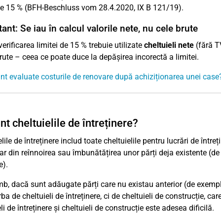
de 15 % (BFH-Beschluss vom 28.4.2020, IX B 121/19).
ant: Se iau în calcul valorile nete, nu cele brute
erificarea limitei de 15 % trebuie utilizate
cheltuieli nete
(fără TV
ute – ceea ce poate duce la depășirea incorectă a limitei.
t evaluate costurile de renovare după achiziționarea unei case
nt cheltuielile de întreținere?
lile de întreținere includ toate cheltuielile pentru lucrări de între
ar din reînnoirea sau îmbunătățirea unor părți deja existente (de 
e).
mb, dacă sunt adăugate părți care nu existau anterior (de exemplu
ba de cheltuieli de întreținere, ci de cheltuieli de construcție, c
li de întreținere și cheltuieli de construcție este adesea dificilă.