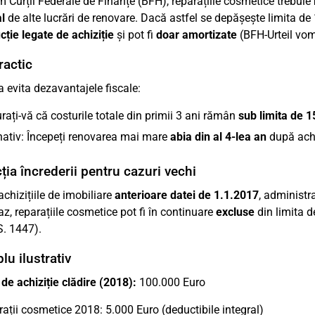
 Curții Federale de Finanțe (BFH), reparațiile cosmetice trebuie
l
de alte lucrări de renovare. Dacă astfel se depășește limita de
cție legate de achiziție
și pot fi
doar amortizate
(BFH-Urteil vom
ractic
a evita dezavantajele fiscale:
rați-vă că costurile totale din primii 3 ani rămân
sub limita de 1
nativ: Începeți renovarea mai mare
abia din al 4-lea an
după achi
ția încrederii pentru cazuri vechi
achizițiile de imobiliare
anterioare datei de 1.1.2017
, administr
az, reparațiile cosmetice pot fi în continuare
excluse
din limita 
S. 1447).
u ilustrativ
 de achiziție clădire (2018):
100.000 Euro
ații cosmetice 2018: 5.000 Euro (deductibile integral)