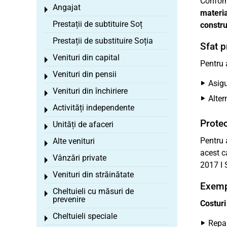
Conform
Angajat
Toggle menu
materia
Prestații de subtituire Soț
constru
Prestații de substituire Soția
Sfat p
Venituri din capital
Toggle menu
Pentru 
Venituri din pensii
Toggle menu
Asigu
Venituri din închiriere
Toggle menu
Alter
Activități independente
Toggle menu
Protec
Unități de afaceri
Toggle menu
Pentru 
Alte venituri
Toggle menu
acest c
Vânzări private
Toggle menu
2017 I 
Venituri din străinătate
Toggle menu
Exempl
Cheltuieli cu măsuri de
Toggle menu
prevenire
Costuri
Cheltuieli speciale
Toggle menu
Repar