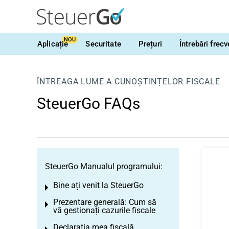
NOU
Aplicație
Securitate
Prețuri
Întrebări frec
ÎNTREAGA LUME A CUNOȘTINȚELOR FISCALE
SteuerGo FAQs
SteuerGo Manualul programului:
Bine ați venit la SteuerGo
Toggle menu
Prezentare generală: Cum să
Toggle menu
vă gestionați cazurile fiscale
Declarația mea fiscală