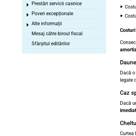
Prestări servicii casnice
Toggle menu
Costu
Poveri excepționale
Toggle menu
Costu
Alte informații
Toggle menu
Costuri
Mesaj către biroul fiscal
Conseci
Sfârșitul editărilor
amortiz
Daune 
Dacă o
legate d
Caz sp
Dacă un
imedia
Cheltu
Curtea 