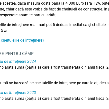
e acestea, dacă măsura costă până la 4.000 Euro fără TVA, puteți
ere, chiar dacă este vorba de fapt de cheltuieli de construcție. În p
 respectate anumite particularități.
lile de întreținere mai mari pot fi deduse imediat ca și cheltuieli
 5 ani.
cheltuielile de întreținere?
RE PENTRU CÂMP
eli de întreținere 2024
p arată suma (parțială) care a fost transferată din anul fiscal 2
mă se bazează pe cheltuielile de întreținere pe care le-ați decla
eli de întreținere 2023
p arată suma (parțială) care a fost transferată din anul fiscal 2