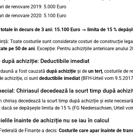
ri de renovare 2019: 5.000 Euro
ri de renovare 2020: 5.100 Euro
 totale în decurs de 3 ani: 15.100 Euro → limita de 15 % depăși
nță: Toate costurile sunt considerate costuri de construcție legat
ate pe 50 de ani
. Excepție: Pentru achizițiile anterioare anului 2
după achiziție: Deductibile imediat
 daună a fost cauzată
după achiziție
și de
un terț
, costurile de 
e achiziție, ci sunt
deductibile imediat
(BFH-Urteil vom 9.5.2017,
ecial: Chiriasul decedează la scurt timp după achizi
 chiriaș decedează la scurt timp după achiziție și este necesară 
t
dacă se depășește limita de 15 % (FG Niedersachsen, Urteil vo
ielile înainte de achiziție nu se iau în calcul
Federală de Finanțe a decis:
Costurile care apar înainte de transf