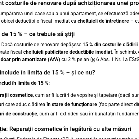
t costurile de renovare după achiziționarea unei pro
mpărarea unei case sau a unui apartament, se efectuează adese
 obicei deductibile fiscal imediat ca
cheltuieli de întreținere
– cu
 de 15 % – ce trebuie să știți
: Dacă costurile de renovare depășesc
15 % din costurile clădirii
rate fiscal
cheltuieli publicitare deductibile imediat
. În schimb, 
e
doar prin amortizare (AfA)
cu 2 % pe an (§ 6 Abs. 1 Nr. 1a EStG
include în limita de 15 % – și ce nu?
nclud în limita de 15 %:
rații cosmetice
, cum ar fi lucrări de vopsire și tapetare (dacă s
ri care aduc clădirea
în stare de funcționare
(fac parte direct di
ri de construcție
, cum ar fi extinderi sau îmbunătățiri fundament
ie: Reparații cosmetice în legătură cu alte măsuri