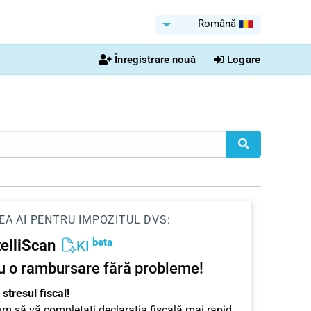
Română
Înregistrare nouă
Logare
EA AI PENTRU IMPOZITUL DVS:
beta
telliScan
KI
u o rambursare fără probleme!
stresul fiscal!
cum să vă completați declarația fiscală mai rapid