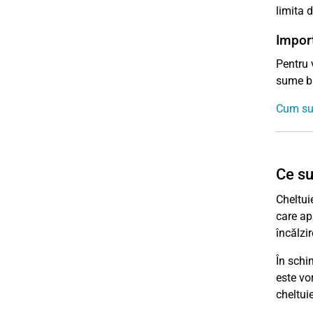
limita 
Import
Pentru v
sume br
Cum sun
Ce su
Cheltuie
care ap
încălzir
În schi
este vor
cheltuie