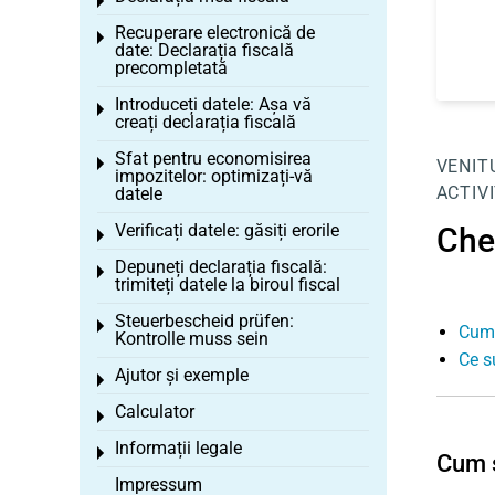
Toggle menu
Recuperare electronică de
Toggle menu
date: Declarația fiscală
precompletată
Introduceți datele: Așa vă
Toggle menu
creați declarația fiscală
Sfat pentru economisirea
Toggle menu
VENITU
impozitelor: optimizați-vă
ACTIV
datele
Verificați datele: găsiți erorile
Chel
Toggle menu
Depuneți declarația fiscală:
Toggle menu
trimiteți datele la biroul fiscal
Steuerbescheid prüfen:
Toggle menu
Cum 
Kontrolle muss sein
Ce su
Ajutor și exemple
Toggle menu
Calculator
Toggle menu
Informații legale
Toggle menu
Cum s
Impressum