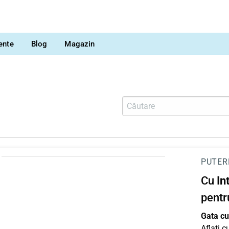
vente
Blog
Magazin
PUTER
Cu
In
pentr
Gata cu 
Aflați 