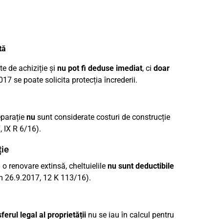
tă
e de achiziție și
nu pot fi deduse imediat
, ci
doar
017 se poate solicita protecția încrederii.
reparație
nu
sunt considerate costuri de construcție
 IX R 6/16).
ție
o renovare extinsă, cheltuielile
nu sunt deductibile
m 26.9.2017, 12 K 113/16).
erul legal al proprietății
nu se iau în calcul pentru