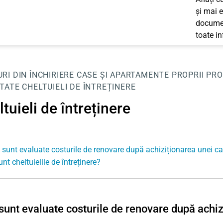
și mai e
documen
toate i
RI DIN ÎNCHIRIERE
CASE ȘI APARTAMENTE PROPRII
PRO
ITATE
CHELTUIELI DE ÎNTREȚINERE
tuieli de întreținere
sunt evaluate costurile de renovare după achiziționarea unei c
nt cheltuielile de întreținere?
unt evaluate costurile de renovare după achiz