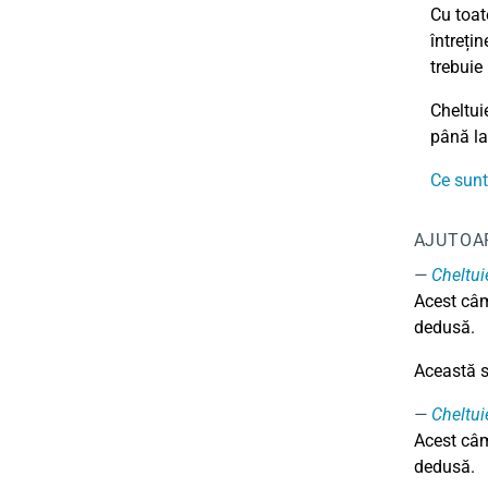
Cu toat
întrețin
trebuie
Cheltuie
până la
Ce sunt 
AJUTOA
Cheltui
Acest câm
dedusă.
Această su
Cheltui
Acest câm
dedusă.