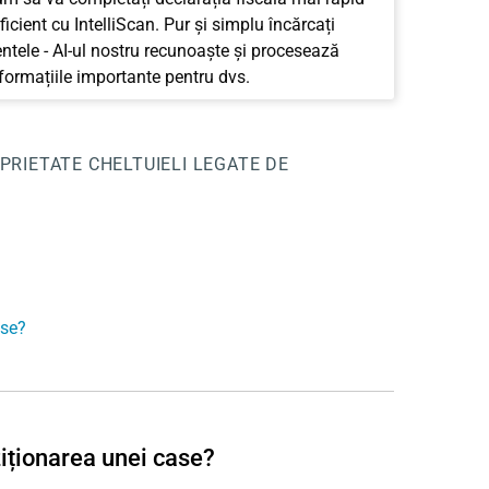
ficient cu IntelliScan. Pur și simplu încărcați
tele - AI-ul nostru recunoaște și procesează
nformațiile importante pentru dvs.
PRIETATE
CHELTUIELI LEGATE DE
ase?
iționarea unei case?