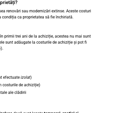
prietăți?
a renovări sau modernizări extinse. Aceste costuri
 condiția ca proprietatea să fie închiriată.
în primii trei ani de la achiziție, acestea nu mai sunt
ele sunt adăugate la costurile de achiziție și pot fi
).
unt efectuate
izolat
)
n costurile de achiziție)
ale ale clădirii