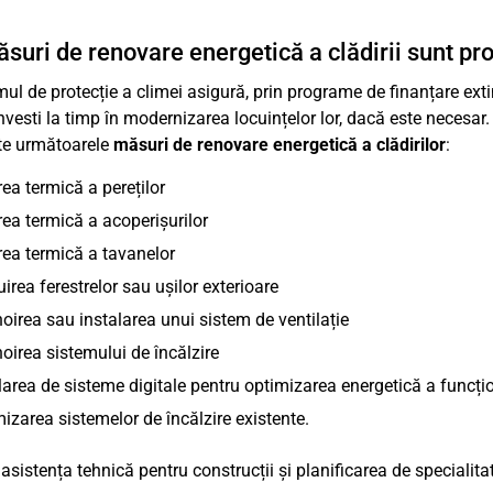
suri de renovare energetică a clădirii sunt pr
ul de protecție a climei asigură, prin programe de finanțare ext
nvesti la timp în modernizarea locuințelor lor, dacă este necesar.
te următoarele
măsuri de renovare energetică a clădirilor
:
rea termică a pereților
rea termică a acoperișurilor
rea termică a tavanelor
uirea ferestrelor sau ușilor exterioare
oirea sau instalarea unui sistem de ventilație
oirea sistemului de încălzire
larea de sisteme digitale pentru optimizarea energetică a funcți
izarea sistemelor de încălzire existente.
 asistența tehnică pentru construcții și planificarea de specialita