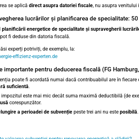
rea se aplică
direct asupra datoriei fiscale
, nu asupra venitului
egherea lucrărilor și planificarea de specialitate: 50
l
planificării energetice de specialitate și supravegherii lucrăril
pot fi deduse din datoria fiscală.
ăsi experți potriviți, de exemplu, la:
rgie-effizienz-experten.de
e importante pentru deducerea fiscală (FG Hamburg,
nția poate fi acordată numai dacă contribuabilul are în fiecare d
ară suficientă
.
impozitul este mai mic decât suma maximă deductibilă (de exem
dusă
corespunzător.
lungire a perioadei de subvenție
peste trei ani nu este
posibilă
.
te valoarea subvenției pentru renovarea energetică a clădirii?