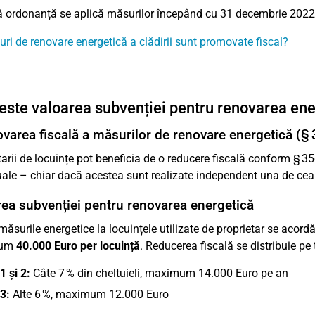
 ordonanță se aplică măsurilor începând cu 31 decembrie 2022
ri de renovare energetică a clădirii sunt promovate fiscal?
este valoarea subvenției pentru renovarea ener
area fiscală a măsurilor de renovare energetică (§
tarii de locuințe pot beneficia de o reducere fiscală conform § 
uale – chiar dacă acestea sunt realizate independent una de ceal
ea subvenției pentru renovarea energetică
măsurile energetice la locuințele utilizate de proprietar se acord
mum
40.000 Euro per locuință
. Reducerea fiscală se distribuie pe t
1 și 2:
Câte 7 % din cheltuieli, maximum 14.000 Euro pe an
3:
Alte 6 %, maximum 12.000 Euro