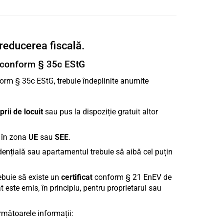
 reducerea fiscală.
e conform § 35c EStG
rm § 35c EStG, trebuie îndeplinite anumite
rii de locuit
sau pus la dispoziție gratuit altor
 în zona
UE
sau
SEE
.
idențială sau apartamentul trebuie să aibă cel puțin
buie să existe un
certificat
conform § 21 EnEV de
at este emis, în principiu, pentru proprietarul sau
rmătoarele informații: