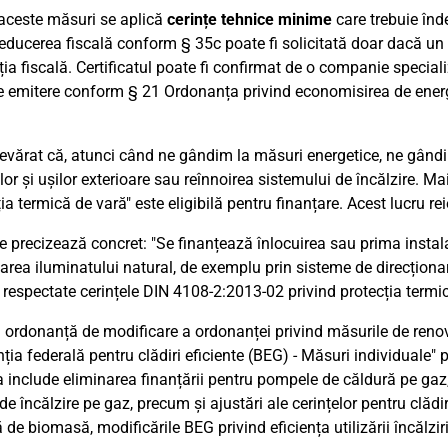
aceste măsuri se aplică
cerințe tehnice minime
care trebuie înde
reducerea fiscală conform § 35c poate fi solicitată doar dacă un
ția fiscală. Certificatul poate fi confirmat de o companie specia
e emitere conform § 21 Ordonanța privind economisirea de energ
evărat că, atunci când ne gândim la măsuri energetice, ne gândim 
lor și ușilor exterioare sau reînnoirea sistemului de încălzire. Ma
ția termică de vară" este eligibilă pentru finanțare. Acest lucru r
e precizează concret: "Se finanțează înlocuirea sau prima instala
area iluminatului natural, de exemplu prin sisteme de direcționar
 respectate cerințele DIN 4108-2:2013-02 privind protecția termi
 ordonanță de modificare a ordonanței privind măsurile de renova
ția federală pentru clădiri eficiente (BEG) - Măsuri individuale" p
 include eliminarea finanțării pentru pompele de căldură pe gaz
de încălzire pe gaz, precum și ajustări ale cerințelor pentru clădir
de biomasă, modificările BEG privind eficiența utilizării încălziri