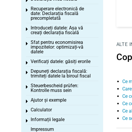
Toggle menu
Recuperare electronică de
Toggle menu
date: Declarația fiscală
precompletată
Introduceți datele: Așa vă
Toggle menu
creați declarația fiscală
Sfat pentru economisirea
Toggle menu
ALTE 
impozitelor: optimizați-vă
datele
Cop
Verificați datele: găsiți erorile
Toggle menu
Depuneți declarația fiscală:
Toggle menu
trimiteți datele la biroul fiscal
Ce m
Steuerbescheid prüfen:
Toggle menu
Care
Kontrolle muss sein
Ce co
Ajutor și exemple
Toggle menu
Ce c
Calculator
Ce al
Toggle menu
Ce se
Informații legale
Toggle menu
Impressum