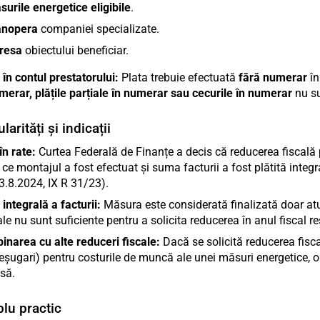
urile energetice eligibile
.
nopera
companiei specializate.
resa
obiectului beneficiar.
 în contul prestatorului:
Plata trebuie efectuată
fără numerar
în
merar, plățile parțiale în numerar sau cecurile în numerar
nu su
larități și indicații
în rate:
Curtea Federală de Finanțe a decis că reducerea fiscală 
ce montajul a fost efectuat și suma facturii a fost plătită integ
3.8.2024, IX R 31/23).
 integrală a facturii:
Măsura este considerată finalizată doar atun
ale nu sunt suficiente pentru a solicita reducerea în anul fiscal re
narea cu alte reduceri fiscale:
Dacă se solicită reducerea fis
șugari) pentru costurile de muncă ale unei măsuri energetice, 
să.
lu practic