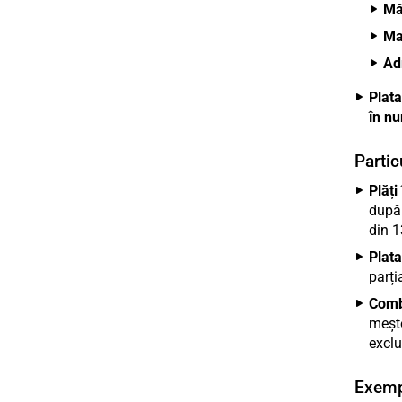
Măs
Ma
Ad
Plata
în nu
Particu
Plăți 
după 
din 1
Plata
parți
Combi
mește
exclu
Exemp