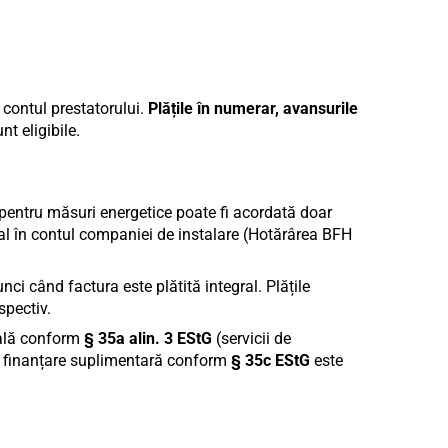
 contul prestatorului.
Plățile în numerar, avansurile
nt eligibile.
pentru măsuri energetice poate fi acordată doar
ral în contul companiei de instalare (Hotărârea BFH
ci când factura este plătită integral. Plățile
spectiv.
cală conform
§ 35a alin. 3 EStG
(servicii de
o finanțare suplimentară conform
§ 35c EStG
este