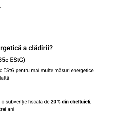
.
getică a clădirii?
 35c EStG)
35c EStG pentru mai multe măsuri energetice
altă.
ă o subvenție fiscală de
20 % din cheltuieli
,
rei ani: