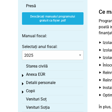
Presă
Ce mă
Descărcați manualul programului
Program
gratuit ca fișier .pdf
poată i
finanța
Manual fiscal:
Izola
Selectați anul fiscal:
Izola
Izola
Înloc
Starea civilă
Reînn
Anexa EÜR
Toggle menu
Reînn
Detalii personale
Toggle menu
Insta
Copii
Toggle menu
Optim
Venituri Soț
În plus,
Venituri Soția