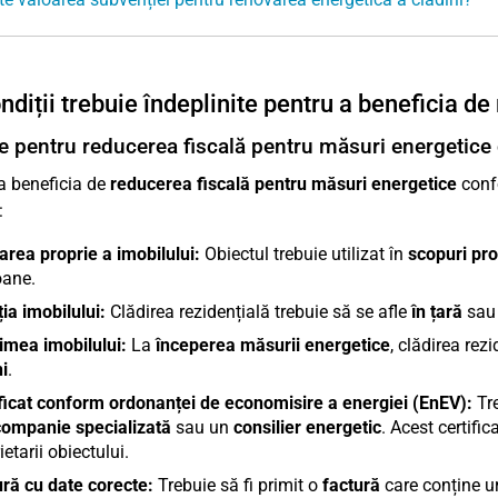
ndiții trebuie îndeplinite pentru a beneficia de
e pentru reducerea fiscală pentru măsuri energetic
a beneficia de
reducerea fiscală pentru măsuri energetice
confo
:
zarea proprie a imobilului:
Obiectul trebuie utilizat în
scopuri prop
oane.
ia imobilului:
Clădirea rezidențială trebuie să se afle
în țară
sau
imea imobilului:
La
începerea măsurii energetice
, clădirea rez
i
.
ficat conform ordonanței de economisire a energiei (EnEV):
Tre
companie specializată
sau un
consilier energetic
. Acest certific
ietarii obiectului.
ră cu date corecte:
Trebuie să fi primit o
factură
care conține u