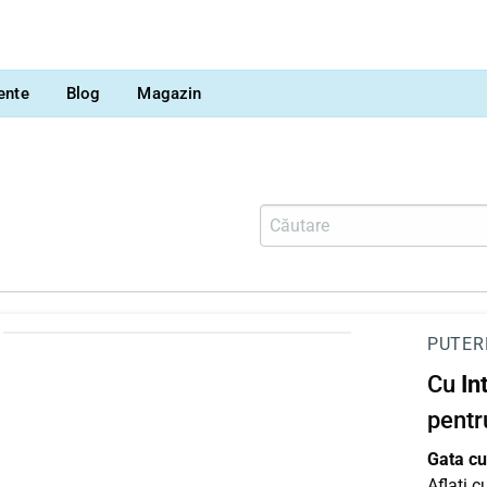
vente
Blog
Magazin
PUTER
Cu
In
pentr
Gata cu 
Aflați 