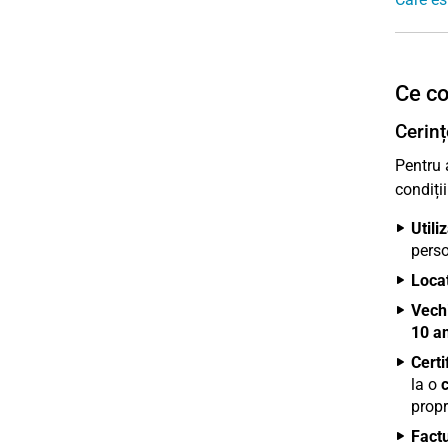
Ce co
Cerinț
Pentru 
condiții
Utili
pers
Locaț
Vech
10 an
Certi
la o
propr
Factu