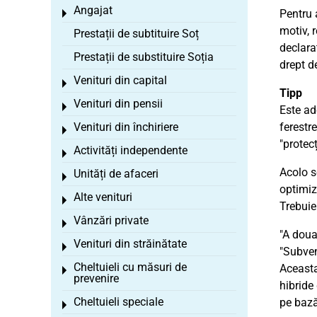
Angajat
Pentru 
Toggle menu
motiv, 
Prestații de subtituire Soț
declara
Prestații de substituire Soția
drept d
Venituri din capital
Toggle menu
Tipp
Venituri din pensii
Toggle menu
Este ad
Venituri din închiriere
ferestre
Toggle menu
"protec
Activități independente
Toggle menu
Acolo s
Unități de afaceri
Toggle menu
optimiz
Alte venituri
Toggle menu
Trebuie
Vânzări private
Toggle menu
"A doua
Venituri din străinătate
Toggle menu
"Subven
Cheltuieli cu măsuri de
Aceasta
Toggle menu
prevenire
hibride 
Cheltuieli speciale
pe bază 
Toggle menu