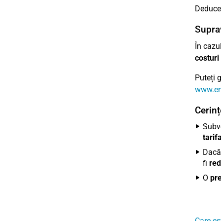
Deduce
Suprav
În cazu
costuri
Puteți g
www.ene
Cerinț
Subve
tarif
Dacă 
fi
re
O
pre
Care es