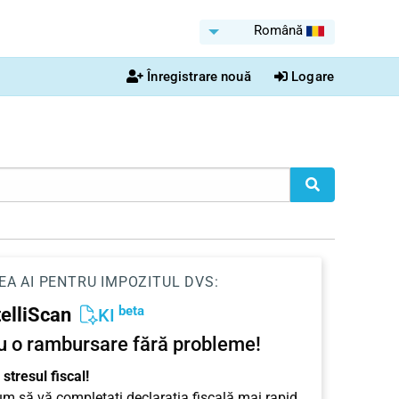
Română
Înregistrare nouă
Logare
EA AI PENTRU IMPOZITUL DVS:
beta
telliScan
KI
u o rambursare fără probleme!
stresul fiscal!
cum să vă completați declarația fiscală mai rapid