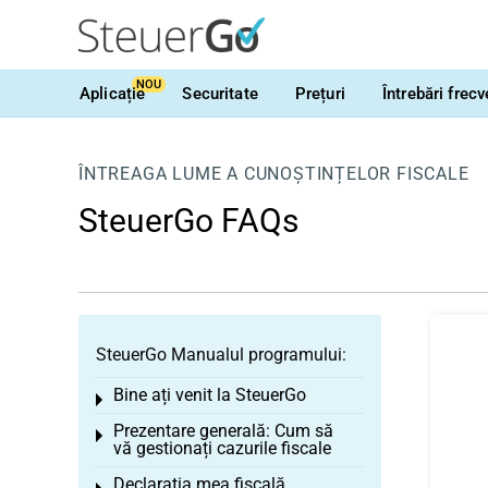
NOU
Aplicație
Securitate
Prețuri
Întrebări frec
ÎNTREAGA LUME A CUNOȘTINȚELOR FISCALE
SteuerGo FAQs
SteuerGo Manualul programului:
Bine ați venit la SteuerGo
Toggle menu
Prezentare generală: Cum să
Toggle menu
vă gestionați cazurile fiscale
Declarația mea fiscală