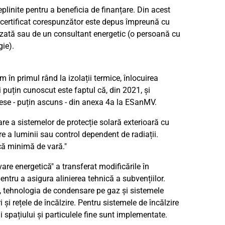
plinite pentru a beneficia de finanțare. Din acest
 certificat corespunzător este depus împreună cu
lizată sau de un consultant energetic (o persoană cu
ie).
în primul rând la izolații termice, înlocuirea
i puțin cunoscut este faptul că, din 2021, și
eiese - puțin ascuns - din anexa 4a la ESanMV.
re a sistemelor de protecție solară exterioară cu
e a luminii sau control dependent de radiații.
că minimă de vară."
re energetică" a transferat modificările în
entru a asigura alinierea tehnică a subvențiilor.
, tehnologia de condensare pe gaz și sistemele
i și rețele de încălzire. Pentru sistemele de încălzire
i spațiului și particulele fine sunt implementate.