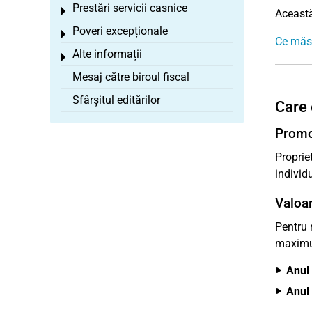
Prestări servicii casnice
Toggle menu
Această
Poveri excepționale
Toggle menu
Ce măsu
Alte informații
Toggle menu
Mesaj către biroul fiscal
Sfârșitul editărilor
Care 
Promov
Proprie
individ
Valoar
Pentru 
maxi
Anul 
Anul 