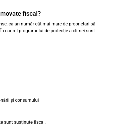
omovate fiscal?
inse, ca un număr cât mai mare de proprietari să
 În cadrul programului de protecție a climei sunt
onării și consumului
te sunt susținute fiscal.