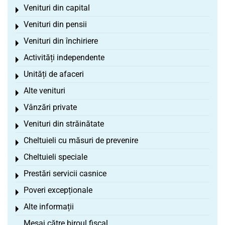
Venituri din capital
Toggle menu
Venituri din pensii
Toggle menu
Venituri din închiriere
Toggle menu
Activități independente
Toggle menu
Unități de afaceri
Toggle menu
Alte venituri
Toggle menu
Vânzări private
Toggle menu
Venituri din străinătate
Toggle menu
Cheltuieli cu măsuri de prevenire
Toggle menu
Cheltuieli speciale
Toggle menu
Prestări servicii casnice
Toggle menu
Poveri excepționale
Toggle menu
Alte informații
Toggle menu
Mesaj către biroul fiscal