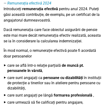
Remunerația efectivă 2024
Introduceți
remunerația efectivă
pentru anul
2024
. Puteți
găsi această contribuție, de exemplu, pe un certificat de la
angajatorul dumneavoastră.
Dacă remunerația care face obiectul asigurării de pensie
este mai mare decât remunerația efectiv realizată, aceasta
se ia în considerare la calcularea indemnizației.
În mod normal, o remunerație efectivă poate fi acordată
doar persoanelor
care se află într-o relație parțială
de muncă pt.
persoanele în vârstă
,
care sunt angajați ca
persoane cu dizabilități
în instituții
de protecție a tinerilor sau în ateliere pentru persoane cu
dizabilități,
care sunt angajați pe lângă
formarea profesională
,
care urmează să fie calificați pentru angajare,