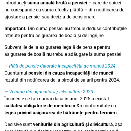
Introduceți
suma anuală brută a pensiei
– care de obicei
nu corespunde cu suma efectiv plătită – din notificarea de
ajustare a pensiei sau decizia de pensionare.
Important:
Din suma pensiei
nu
trebuie deduse contribuțiile
reținute pentru asigurarea de boală și de îngrijire.
Subvențiile de la asigurarea legală de pensie pentru
asigurarea de boală
nu
trebuie adăugate la suma pensiei.
Plăți de pensie datorate incapacității de muncă 2024
Cuantumul
pensiei din cauza incapacității de muncă
rezultă din notificarea de la biroul de salarii pentru
2024
.
Venituri din agricultură / silvicultură 2023
Înscrierile se fac numai dacă în anul 2025 a existat
calitatea obligatorie
de membru
în&n conformitate cu
legea privind asigurarea de bătrânețe pentru fermieri
.
Decisive sunt
veniturile din agricultură și silvicultură
, așa