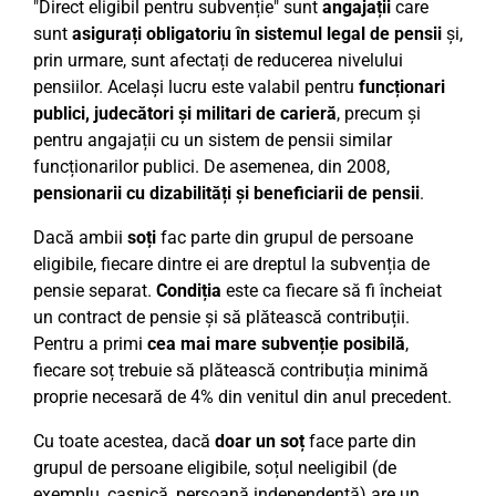
"Direct eligibil pentru subvenție" sunt
angajații
care
sunt
asigurați obligatoriu în sistemul legal de pensii
și,
prin urmare, sunt afectați de reducerea nivelului
pensiilor. Același lucru este valabil pentru
funcționari
publici, judecători și militari de carieră
, precum și
pentru angajații cu un sistem de pensii similar
funcționarilor publici. De asemenea, din 2008,
pensionarii cu dizabilități și beneficiarii de pensii
.
Dacă ambii
soți
fac parte din grupul de persoane
eligibile, fiecare dintre ei are dreptul la subvenția de
pensie separat.
Condiția
este ca fiecare să fi încheiat
un contract de pensie și să plătească contribuții.
Pentru a primi
cea mai mare subvenție posibilă
,
fiecare soț trebuie să plătească contribuția minimă
proprie necesară de 4% din venitul din anul precedent.
Cu toate acestea, dacă
doar un soț
face parte din
grupul de persoane eligibile, soțul neeligibil (de
exemplu, casnică, persoană independentă) are un