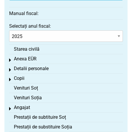
Manual fiscal:
Selectați anul fiscal:
Starea civilă
Anexa EÜR
Toggle menu
Detalii personale
Toggle menu
Copii
Toggle menu
Venituri Soț
Venituri Soția
Angajat
Toggle menu
Prestații de subtituire Soț
Prestații de substituire Soția