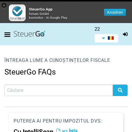
×
SteuerGo App
Ansehen
forium GmbH
kostenlos - In Google Play
22
ÎNTREAGA LUME A CUNOȘTINȚELOR FISCALE
SteuerGo FAQs
PUTEREA AI PENTRU IMPOZITUL DVS:
beta
Cu
IntelliScan