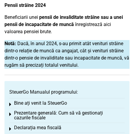
Pensii străine
2024
Beneficiarii unei
pensii de invaliditate străine sau a unei
pensii de incapacitate de muncă
înregistrează aici
valoarea pensiei brute.
Notă:
Dacă, în anul
2024
, s-au primit atât venituri străine
dintr-o relație de muncă ca angajat, cât și venituri străine
dintr-o pensie de invaliditate sau incapacitate de muncă, vă
rugăm să precizați totalul venitului.
SteuerGo Manualul programului:
Bine ați venit la SteuerGo
Toggle menu
Prezentare generală: Cum să vă gestionați
Toggle menu
cazurile fiscale
Declarația mea fiscală
Toggle menu