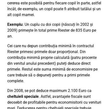
cererea este posibilă pentru fiecare copil în parte, astfel
încât, de exemplu, un copil poate fi atribuit tatălui și un
alt copil mamei.
Exemplu:
Un cuplu cu doi copii (născuți în 2002 și
2009) primește în total prime Riester de 835 Euro pe
an.
Cei care nu depun contribuția minimă în contractul
Riester primesc primele doar proporțional. Din
contribuția minimă proprie calculată (patru procente
din venitul anului precedent) puteți deduce direct
primele. Restul este suma minimă de economisire pe
care trebuie să o depuneți pentru a primi primele
complete.
Din 2008, se pot deduce maximum 2.100 Euro ca
cheltuieli speciale
. Astfel, avantajele fiscale sunt
deosebit de profitabile pentru economisitorii cu venituri
mari. Deducerea pentru cheltuieli speciale trebuie