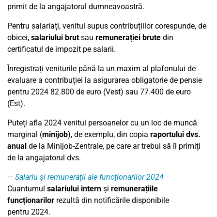
primit de la angajatorul dumneavoastră.
Pentru salariați, venitul supus contribuțiilor corespunde, de
obicei,
salariului brut
sau
remunerației brute
din
certificatul de impozit pe salarii.
Înregistrați veniturile până la un maxim al plafonului de
evaluare a contribuției la asigurarea obligatorie de pensie
pentru 2024 82.800 de euro (Vest) sau 77.400 de euro
(Est).
Puteți afla 2024 venitul persoanelor cu un loc de muncă
marginal (
minijob
), de exemplu, din copia
raportului dvs.
anual
de la Minijob-Zentrale, pe care ar trebui să îl primiți
de la angajatorul dvs.
Salariu și remunerații ale funcționarilor 2024
Cuantumul
salariului intern
și
remunerațiile
funcționarilor
rezultă din notificările disponibile
pentru
2024
.