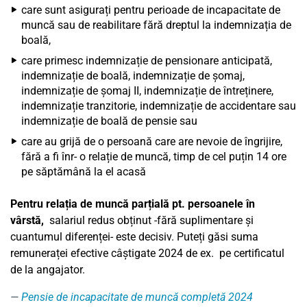
care sunt asigurați pentru perioade de incapacitate de
muncă sau de reabilitare fără dreptul la indemnizația de
boală,
care primesc indemnizație de pensionare anticipată,
indemnizație de boală, indemnizație de șomaj,
indemnizație de șomaj II, indemnizație de întreținere,
indemnizație tranzitorie, indemnizație de accidentare sau
indemnizație de boală de pensie sau
care au grijă de o persoană care are nevoie de îngrijire,
fără a fi înr- o relație de muncă, timp de cel puțin 14 ore
pe săptămână la el acasă
Pentru relația
de muncă parțială pt. persoanele în
vârstă
,
salariul redus obținut -fără suplimentare și
cuantumul diferenței- este decisiv. Puteți găsi suma
remuneraței efective câștigate
2024
de ex. pe certificatul
de la angajator.
Pensie de incapacitate de muncă completă 2024