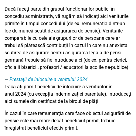
Dacă faceți parte din grupul funcționarilor publici în
concediu administrativ, vă rugăm să indicați aici veniturile
primite în timpul concediului (de ex. remunerația dintr-un
loc de muncă scutit de asigurarea de pensie). Veniturile
comparabile cu cele ale grupurilor de persoane care ar
trebui să plătească contribuții în cazul în care nu ar exista
scutirea de asigurare pentru asigurarea legală de pensii
germană trebuie să fie introduse aici (de ex. pentru clerici,
oficialii bisericii, profesori / educatori la școlile ne-publice).
Prestații de înlocuire a venitului 2024
Dacă ați primit beneficii de înlocuire a veniturilor în
anul
2024
(cu excepția indemnizației parentale), introduceți
aici sumele din certificat de la biroul de plăți.
În cazul în care remunerația care face obiectul asigurării de
pensie este mai mare decât beneficiul primit, trebuie
înregistrat beneficiul efectiv primit.