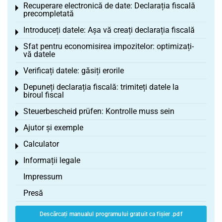
Recuperare electronică de date: Declarația fiscală
Toggle menu
precompletată
Introduceți datele: Așa vă creați declarația fiscală
Toggle menu
Sfat pentru economisirea impozitelor: optimizați-
Toggle menu
vă datele
Verificați datele: găsiți erorile
Toggle menu
Depuneți declarația fiscală: trimiteți datele la
Toggle menu
biroul fiscal
Steuerbescheid prüfen: Kontrolle muss sein
Toggle menu
Ajutor și exemple
Toggle menu
Calculator
Toggle menu
Informații legale
Toggle menu
Impressum
Presă
Descărcați manualul programului gratuit ca fișier .pdf