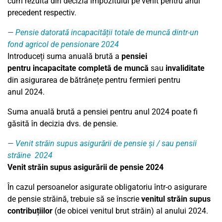
cum rezultă din decizia impozitului pe venit pentru anul
precedent respectiv.
Pensie datorată incapacității totale de muncă dintr-un
fond agricol de pensionare 2024
Introduceți suma anuală brută a
pensiei
pentru incapacitate completă de muncă
sau
invaliditate
din asigurarea de bătrânețe pentru fermieri pentru
anul
2024
.
Suma anuală brută a pensiei pentru anul
2024
poate fi
găsită în decizia dvs. de pensie.
Venit străin supus asigurării de pensie și / sau pensii
străine
2024
Venit străin supus asigurării de pensie
2024
În cazul persoanelor asigurate obligatoriu într-o asigurare
de pensie străină, trebuie să se înscrie
venitul străin supus
contribuțiilor
(de obicei venitul brut străin) al anului
2024
.