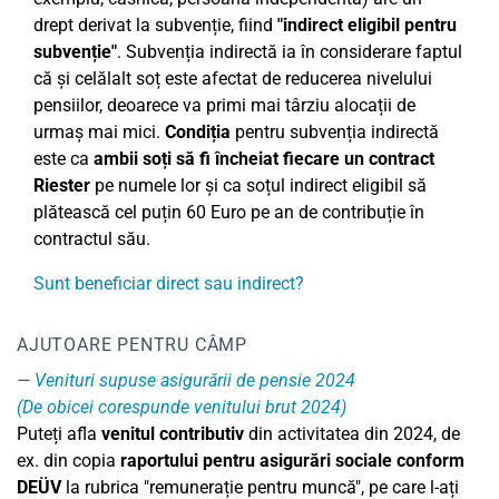
drept derivat la subvenție, fiind
"indirect eligibil pentru
subvenție"
. Subvenția indirectă ia în considerare faptul
că și celălalt soț este afectat de reducerea nivelului
pensiilor, deoarece va primi mai târziu alocații de
urmaș mai mici.
Condiția
pentru subvenția indirectă
este ca
ambii soți să fi încheiat fiecare un contract
Riester
pe numele lor și ca soțul indirect eligibil să
plătească cel puțin 60 Euro pe an de contribuție în
contractul său.
Sunt beneficiar direct sau indirect?
AJUTOARE PENTRU CÂMP
Venituri supuse asigurării de pensie 2024
(De obicei corespunde venitului brut 2024)
Puteți afla
venitul contributiv
din activitatea din 2024, de
ex. din copia
raportului pentru asigurări sociale conform
DEÜV
la rubrica "remunerație pentru muncă", pe care l-ați