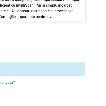
ficient cu IntelliScan. Pur și simplu încărcați
tele - AI-ul nostru recunoaște și procesează
nformațiile importante pentru dvs.
e privată?