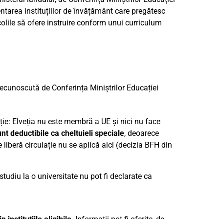
entarea instituțiilor de învățământ care pregătesc
olile să ofere instruire conform unui curriculum
 recunoscută de Conferința Miniștrilor Educației
ție: Elveția nu este membră a UE și nici nu face
nt deductibile ca cheltuieli speciale
, deoarece
iberă circulație nu se aplică aici (decizia BFH din
 studiu la o universitate nu pot fi declarate ca