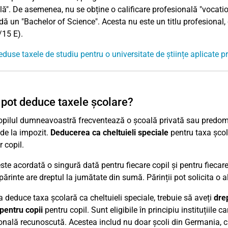
lă". De asemenea, nu se obține o calificare profesională "vocation
dă un "Bachelor of Science". Acesta nu este un titlu profesional
15 E).
deduse taxele de studiu pentru o universitate de științe aplicate p
pot deduce taxele școlare?
pilul dumneavoastră frecventează o școală privată sau predomin
de la impozit.
Deducerea ca cheltuieli speciale
pentru taxa șco
 copil.
te acordată o singură dată pentru fiecare copil și pentru fiecare p
părinte are dreptul la jumătate din sumă. Părinții pot solicita o al
a deduce taxa școlară ca cheltuieli speciale, trebuie să aveți
drep
 pentru copii
pentru copil. Sunt eligibile în principiu instituțiile
onală recunoscută. Acestea includ nu doar școli din Germania, ci 