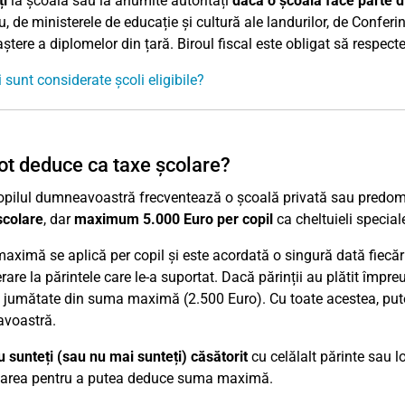
ți
la școală sau la anumite autorități
dacă o școală face parte din
, de ministerele de educație și cultură ale landurilor, de Conferin
tere a diplomelor din țară. Biroul fiscal este obligat să respecte 
 sunt considerate școli eligibile?
ot deduce ca taxe școlare?
pilul dumneavoastră frecventează o școală privată sau predomi
școlare
, dar
maximum
5.000 Euro per copil
ca cheltuieli special
ximă se aplică per copil și este acordată o singură dată fiecărui
are la părintele care le-a suportat. Dacă părinții au plătit împreu
 jumătate din suma maximă (2.500 Euro). Cu toate acestea, puteț
voastră.
u sunteți (sau nu mai sunteți) căsătorit
cu celălalt părinte sau lo
zarea pentru a putea deduce suma maximă.