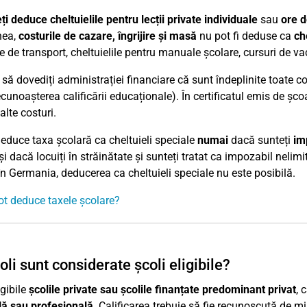
ți deduce
cheltuielile pentru lecții private individuale
sau
ore d
ea,
costurile de cazare, îngrijire și masă
nu pot fi deduse ca
ch
le de transport, cheltuielile pentru manuale școlare, cursuri de 
 să dovediți administrației financiare că sunt îndeplinite toate c
ecunoașterea calificării educaționale). În certificatul emis de școa
alte costuri.
deduce taxa școlară ca cheltuieli speciale
numai
dacă sunteți
im
 și dacă locuiți în străinătate și sunteți tratat ca impozabil neli
 în Germania, deducerea ca cheltuieli speciale nu este posibilă.
t deduce taxele școlare?
oli sunt considerate școli eligibile?
igibile
școlile private sau școlile finanțate predominant privat
, 
ă sau profesională
. Calificarea trebuie să fie recunoscută de mi