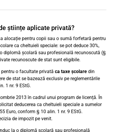
de științe aplicate privată?
la alocație pentru copii sau o sumă forfetară pentru
 școlare ca cheltuieli speciale: se pot deduce 30%,
la o diplomă școlară sau profesională recunoscută (§
rivate recunoscute de stat sunt eligibile.
 pentru o facultate privată
ca taxe școlare
din
tere de stat se bazează exclusiv pe reglementările
n. 1 nr. 9 EStG.
tombrie 2013 în cadrul unui program de licență. În
solicitat deducerea ca cheltuieli speciale a sumelor
55 Euro, conform § 10 alin. 1 nr. 9 EStG.
ecizia de impozit pe venit.
conduc la o diplomă școlară sau profesională