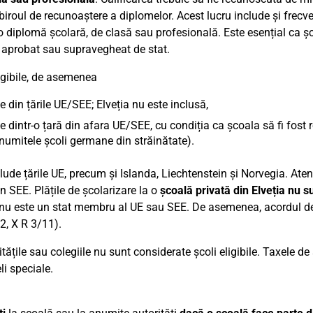
biroul de recunoaștere a diplomelor. Acest lucru include și frecv
o diplomă școlară, de clasă sau profesională. Este esențial ca șc
t, aprobat sau supravegheat de stat.
igibile, de asemenea
le din țările UE/SEE; Elveția nu este inclusă,
le dintr-o țară din afara UE/SEE, cu condiția ca școala să fi fost
numitele școli germane din străinătate).
lude țările UE, precum și Islanda, Liechtenstein și Norvegia. Aten
in SEE. Plățile de școlarizare la o
școală privată din Elveția nu su
 nu este un stat membru al UE sau SEE. De asemenea, acordul de l
2, X R 3/11).
tățile sau colegiile nu sunt considerate școli eligibile. Taxele de
li speciale.