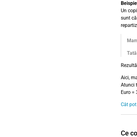
Beispie
Un copi
sunt că
reparti
Ma
Tată
Rezult
Aici, m
Atunci 
Euro = 
Cât pot
Ce co