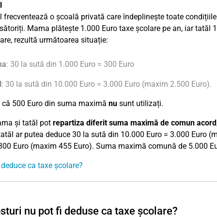
l
l frecventează o școală privată care îndeplinește toate condițiil
sătoriți. Mama plătește 1.000 Euro taxe școlare pe an, iar tatăl 
zare, rezultă următoarea situație:
ma
: 30 la sută din 1.000 Euro = 300 Euro
l
: 30 la sută din 10.000 Euro = 3.000 Euro (maxim 2.500 Euro).
ă că 500 Euro din suma maximă
nu
sunt utilizați.
ama și tatăl pot
repartiza diferit suma maximă de comun acord
tatăl ar putea deduce 30 la sută din 10.000 Euro = 3.000 Euro 
300 Euro (maxim 455 Euro). Suma maximă comună de 5.000 Eur
 deduce ca taxe școlare?
sturi nu pot fi deduse ca taxe școlare?