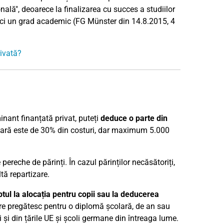
ală", deoarece la finalizarea cu succes a studiilor
, ci un grad academic (FG Münster din 14.8.2015, 4
rivată?
ant finanțată privat, puteți
deduce o parte din
lară este de 30% din costuri, dar maximum 5.000
ereche de părinți. În cazul părinților necăsătoriți,
tă repartizare.
tul la alocația pentru copii sau la deducerea
 care pregătesc pentru o diplomă școlară, de an sau
și din țările UE și școli germane din întreaga lume.