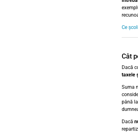
Întreba
exemplu
recunoaș
Ce școli
Cât p
Dacă co
taxele 
Suma ma
consider
până la
dumnea
Dacă
n
reparti