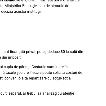
 instituțiile eligibile
. Informații pot fi oferite, de
ța Miniștrilor Educației sau de birourile de
decizia acestor instituții.
nant finanțată privat, puteți deduce
30 la sută din
e din impozit.
 cuplu de părinți. Costurile sunt luate în
nă taxele școlare, fiecare poate solicita costuri de
i conveni o altă repartizare cu soțul/soția
cuiți separat, ar trebui să analizați cu atenție