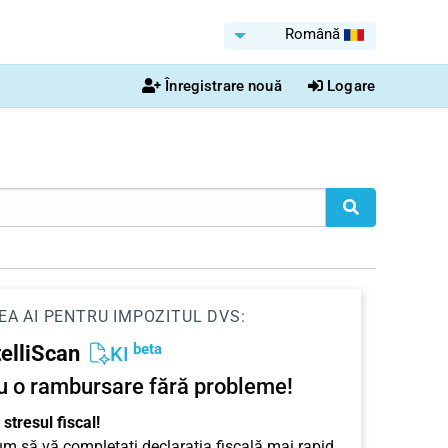
Română
Înregistrare nouă
Logare
EA AI PENTRU IMPOZITUL DVS:
beta
telliScan
KI
u o rambursare fără probleme!
stresul fiscal!
cum să vă completați declarația fiscală mai rapid