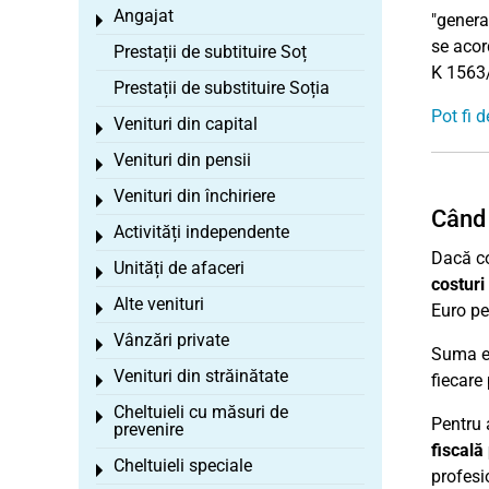
Angajat
"genera
Toggle menu
se acor
Prestații de subtituire Soț
K 1563/
Prestații de substituire Soția
Pot fi 
Venituri din capital
Toggle menu
Venituri din pensii
Toggle menu
Venituri din închiriere
Toggle menu
Când 
Activități independente
Toggle menu
Dacă co
Unități de afaceri
Toggle menu
costuri
Alte venituri
Toggle menu
Euro per
Vânzări private
Toggle menu
Suma es
Venituri din străinătate
fiecare 
Toggle menu
Cheltuieli cu măsuri de
Toggle menu
Pentru 
prevenire
fiscală
Cheltuieli speciale
Toggle menu
profesi