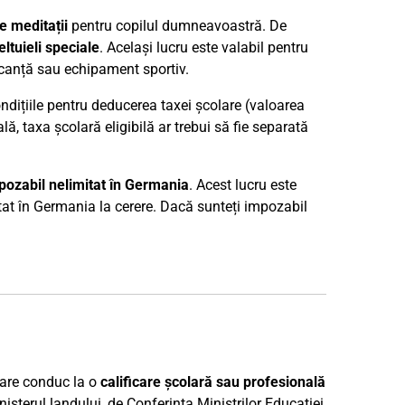
e meditații
pentru copilul dumneavoastră. De
eltuieli speciale
. Același lucru este valabil pentru
vacanță sau echipament sportiv.
ondițiile pentru deducerea taxei școlare (valoarea
lă, taxa școlară eligibilă ar trebui să fie separată
pozabil nelimitat în Germania
. Acest lucru este
mitat în Germania la cerere. Dacă sunteți impozabil
care conduc la o
calificare școlară sau profesională
nisterul landului, de Conferința Miniștrilor Educației