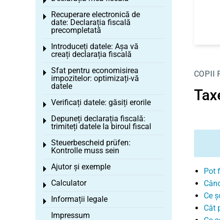
Toggle menu
Recuperare electronică de
Toggle menu
date: Declarația fiscală
precompletată
Introduceți datele: Așa vă
Toggle menu
creați declarația fiscală
Sfat pentru economisirea
Toggle menu
COPII
impozitelor: optimizați-vă
datele
Tax
Verificați datele: găsiți erorile
Toggle menu
Depuneți declarația fiscală:
Toggle menu
trimiteți datele la biroul fiscal
Steuerbescheid prüfen:
Toggle menu
Kontrolle muss sein
Ajutor și exemple
Toggle menu
Pot 
Calculator
Când
Toggle menu
Ce șc
Informații legale
Toggle menu
Cât 
Impressum