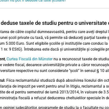
osturi nu pot fi deduse ca taxe școlare?
i deduse taxele de studiu pentru o universitate 
tarea de către copilul dumneavoastră, pentru care aveți dreptul 
a unei școli private cu taxă, vă permite să deduceți parțial taxele
 5.000 Euro. Sunt eligibile școlile și instituțiile care conduc 
 1 nr. 9 EStG). Întrebarea este dacă și universitățile și colegiile p
ent
,
Curtea Fiscală din Münster
nu a recunoscut taxele de studiu
e vedere fiscal, deoarece universitățile private a căror recunoaș
iversitare respective nu sunt considerate "școli" în sensul § 10 ali
ul:
Fiica reclamantului studiază după absolvirea liceului din oc
larația de impozit pe venit pentru anul în litigiu, reclamantul a 
tite de el pentru semestrul de iarnă 2013/2014, în valoare de 3.5
inistrația fiscală a refuzat deducerea cheltuielilor speciale în d
 opiniei judecătorilor, programele de studiu la o facultate nu 