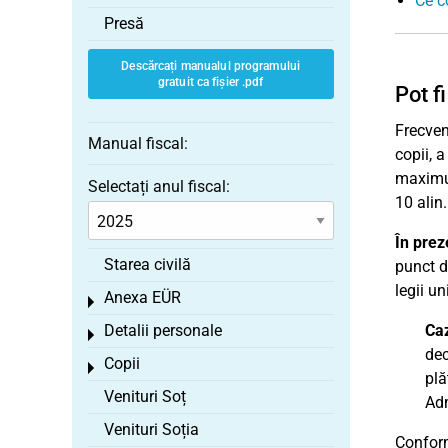
Ce c
Presă
Descărcați manualul programului
gratuit ca fișier .pdf
Pot f
Frecven
Manual fiscal:
copii, 
maximum
Selectați anul fiscal:
10 alin.
În prez
Starea civilă
punct d
legii un
Anexa EÜR
Toggle menu
Detalii personale
Caz
Toggle menu
dec
Copii
Toggle menu
plă
Venituri Soț
Adm
Venituri Soția
Conform