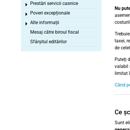
Prestări servicii casnice
Toggle menu
Nu pute
Poveri excepționale
Toggle menu
asemen
costuri
Alte informații
Toggle menu
Mesaj către biroul fiscal
Trebuie
taxei, r
Sfârșitul editărilor
de celel
Puteți 
valabil
limitat
Când po
Ce șc
Sunt el
general