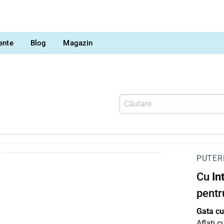
vente
Blog
Magazin
PUTER
Cu
In
pentr
Gata cu 
Aflați 