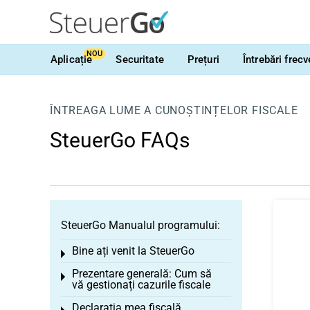
NOU
Aplicație
Securitate
Prețuri
Întrebări frec
ÎNTREAGA LUME A CUNOȘTINȚELOR FISCALE
SteuerGo FAQs
SteuerGo Manualul programului:
Bine ați venit la SteuerGo
Toggle menu
Prezentare generală: Cum să
Toggle menu
vă gestionați cazurile fiscale
Declarația mea fiscală