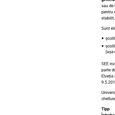
sau de 
pentru 
stabili
Sunt el
școli
școli
(așa-
SEE inc
parte d
Elveția
9.5.201
Universi
cheltuie
Tipp