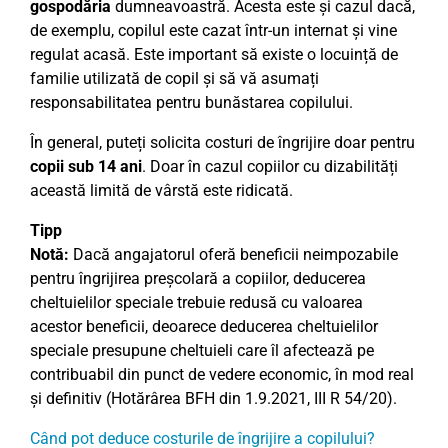
gospodăria
dumneavoastră. Acesta este și cazul dacă,
de exemplu, copilul este cazat într-un internat și vine
regulat acasă. Este important să existe o locuință de
familie utilizată de copil și să vă asumați
responsabilitatea pentru bunăstarea copilului.
În general, puteți solicita costuri de îngrijire doar pentru
copii sub 14 ani
. Doar în cazul copiilor cu dizabilități
această limită de vârstă este ridicată.
Tipp
Notă:
Dacă angajatorul oferă beneficii neimpozabile
pentru îngrijirea preșcolară a copiilor, deducerea
cheltuielilor speciale trebuie redusă cu valoarea
acestor beneficii, deoarece deducerea cheltuielilor
speciale presupune cheltuieli care îl afectează pe
contribuabil din punct de vedere economic, în mod real
și definitiv (Hotărârea BFH din 1.9.2021, III R 54/20).
Când pot deduce costurile de îngrijire a copilului?