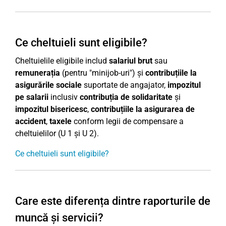
Ce cheltuieli sunt eligibile?
Cheltuielile eligibile includ
salariul brut
sau
remunerația
(pentru "minijob-uri") și
contribuțiile la
asigurările sociale
suportate de angajator,
impozitul
pe salarii
inclusiv
contribuția de solidaritate
și
impozitul bisericesc
,
contribuțiile la asigurarea de
accident
,
taxele
conform legii de compensare a
cheltuielilor (U 1 și U 2).
Ce cheltuieli sunt eligibile?
Care este diferența dintre raporturile de
muncă și servicii?