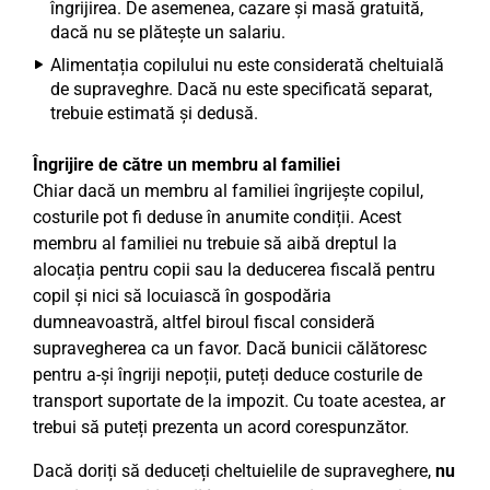
îngrijirea. De asemenea, cazare și masă gratuită,
dacă nu se plătește un salariu.
Alimentația copilului nu este considerată cheltuială
de supraveghre. Dacă nu este specificată separat,
trebuie estimată și dedusă.
Îngrijire de către un membru al familiei
Chiar dacă un membru al familiei îngrijește copilul,
costurile pot fi deduse în anumite condiții. Acest
membru al familiei nu trebuie să aibă dreptul la
alocația pentru copii sau la deducerea fiscală pentru
copil și nici să locuiască în gospodăria
dumneavoastră, altfel biroul fiscal consideră
supravegherea ca un favor. Dacă bunicii călătoresc
pentru a-și îngriji nepoții, puteți deduce costurile de
transport suportate de la impozit. Cu toate acestea, ar
trebui să puteți prezenta un acord corespunzător.
Dacă doriți să deduceți cheltuielile de supraveghere,
nu