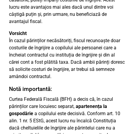
lucru este avantajos mai ales dacă unul dintre voi
câștigă puțin și, prin urmare, nu beneficiază de
avantajul fiscal.
Vorsicht
În cazul părinților necăsătoriți, fiscul recunoaște doar
costurile de îngrijire a copilului ale persoanei care a
încheiat contractul cu instituția de îngrijire și din al
cărei cont a fost plătită taxa. Dacă ambii părinți doresc
să solicite costuri de îngrijire, ar trebui să semneze
amândoi contractul.
Notă importantă:
Curtea Federală Fiscală (BFH) a decis că, în cazul
părinților care locuiesc separat,
apartenența la
gospodărie
a copilului este decisivă. Conform art. 10
alin. 1 nr. 5 EStG, acest lucru nu încalcă Constituția
dacă cheltuielile de îngrijire ale părintelui care nu a