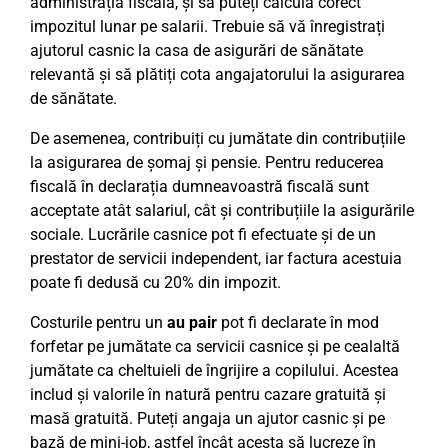
administrația fiscală, și să puteți calcula corect
impozitul lunar pe salarii. Trebuie să vă înregistrați
ajutorul casnic la casa de asigurări de sănătate
relevantă și să plătiți cota angajatorului la asigurarea
de sănătate.
De asemenea, contribuiți cu jumătate din contribuțiile
la asigurarea de șomaj și pensie. Pentru reducerea
fiscală în declarația dumneavoastră fiscală sunt
acceptate atât salariul, cât și contribuțiile la asigurările
sociale. Lucrările casnice pot fi efectuate și de un
prestator de servicii independent, iar factura acestuia
poate fi dedusă cu 20% din impozit.
Costurile pentru un
au pair
pot fi declarate în mod
forfetar pe jumătate ca servicii casnice și pe cealaltă
jumătate ca cheltuieli de îngrijire a copilului. Acestea
includ și valorile în natură pentru cazare gratuită și
masă gratuită. Puteți angaja un ajutor casnic și pe
bază de mini-job, astfel încât acesta să lucreze în