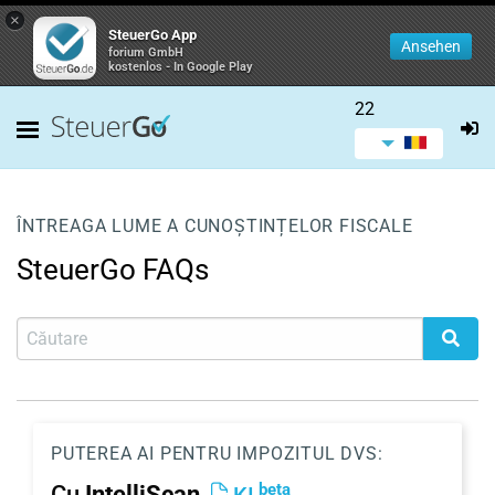
×
SteuerGo App
Ansehen
forium GmbH
kostenlos - In Google Play
22
ÎNTREAGA LUME A CUNOȘTINȚELOR FISCALE
SteuerGo FAQs
PUTEREA AI PENTRU IMPOZITUL DVS:
beta
Cu
IntelliScan