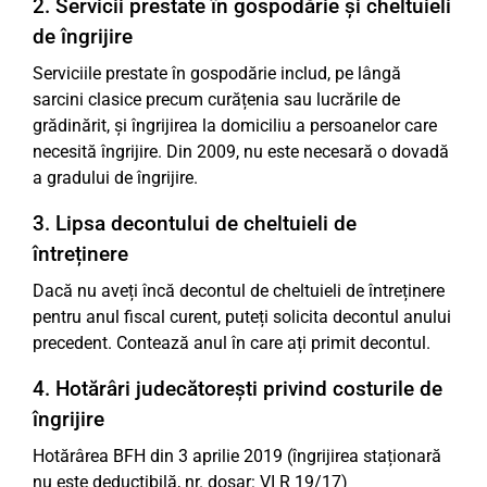
2. Servicii prestate în gospodărie și cheltuieli
de îngrijire
Serviciile prestate în gospodărie includ, pe lângă
sarcini clasice precum curățenia sau lucrările de
grădinărit, și îngrijirea la domiciliu a persoanelor care
necesită îngrijire. Din 2009, nu este necesară o dovadă
a gradului de îngrijire.
3. Lipsa decontului de cheltuieli de
întreținere
Dacă nu aveți încă decontul de cheltuieli de întreținere
pentru anul fiscal curent, puteți solicita decontul anului
precedent. Contează anul în care ați primit decontul.
4. Hotărâri judecătorești privind costurile de
îngrijire
Hotărârea BFH din 3 aprilie 2019 (îngrijirea staționară
nu este deductibilă, nr. dosar: VI R 19/17)