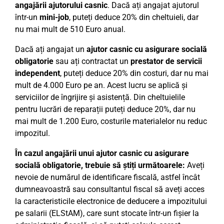
angajării ajutorului casnic
. Dacă ați angajat ajutorul
într-un
mini-job
, puteți deduce 20% din cheltuieli, dar
nu mai mult de 510 Euro anual.
Dacă ați angajat un
ajutor casnic cu asigurare socială
obligatorie
sau ați contractat un
prestator de servicii
independent
, puteți deduce 20% din costuri, dar nu mai
mult de 4.000 Euro pe an. Acest lucru se aplică și
serviciilor de îngrijire și asistență. Din cheltuielile
pentru lucrări de reparații puteți deduce 20%, dar nu
mai mult de 1.200 Euro, costurile materialelor nu reduc
impozitul.
În cazul angajării unui ajutor casnic cu asigurare
socială obligatorie, trebuie să știți următoarele:
Aveți
nevoie de numărul de identificare fiscală, astfel încât
dumneavoastră sau consultantul fiscal să aveți acces
la caracteristicile electronice de deducere a impozitului
pe salarii (ELStAM), care sunt stocate într-un fișier la