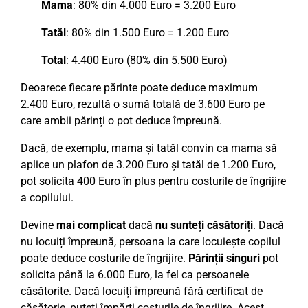
Mama
: 80% din 4.000 Euro = 3.200 Euro
Tatăl
: 80% din 1.500 Euro = 1.200 Euro
Total
: 4.400 Euro (80% din 5.500 Euro)
Deoarece fiecare părinte poate deduce maximum
2.400 Euro, rezultă o sumă totală de 3.600 Euro pe
care ambii părinți o pot deduce împreună.
Dacă, de exemplu, mama și tatăl convin ca mama să
aplice un plafon de 3.200 Euro și tatăl de 1.200 Euro,
pot solicita 400 Euro în plus pentru costurile de îngrijire
a copilului.
Devine
mai complicat
dacă
nu sunteți căsătoriți
. Dacă
nu locuiți împreună, persoana la care locuiește copilul
poate deduce costurile de îngrijire.
Părinții singuri
pot
solicita până la 6.000 Euro, la fel ca persoanele
căsătorite. Dacă locuiți împreună fără certificat de
căsătorie, puteți împărți costurile de îngrijire. Acest