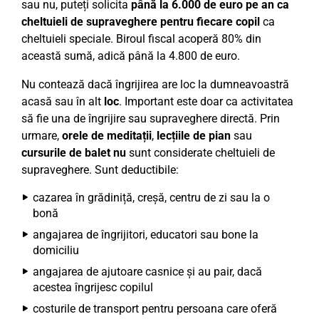
sau nu, puteți solicita
până la 6.000 de euro pe an ca
cheltuieli de supraveghere pentru fiecare copil
ca
cheltuieli speciale. Biroul fiscal acoperă 80% din
această sumă, adică până la 4.800 de euro.
Nu contează dacă îngrijirea are loc la dumneavoastră
acasă sau în alt
loc
. Important este doar ca activitatea
să fie una de îngrijire sau supraveghere directă. Prin
urmare,
orele de meditații
,
lecțiile de pian
sau
cursurile de balet
nu
sunt considerate cheltuieli de
supraveghere. Sunt deductibile:
cazarea în grădiniță, creșă, centru de zi sau la o
bonă
angajarea de îngrijitori, educatori sau bone la
domiciliu
angajarea de ajutoare casnice și au pair, dacă
acestea îngrijesc copilul
costurile de transport pentru persoana care oferă