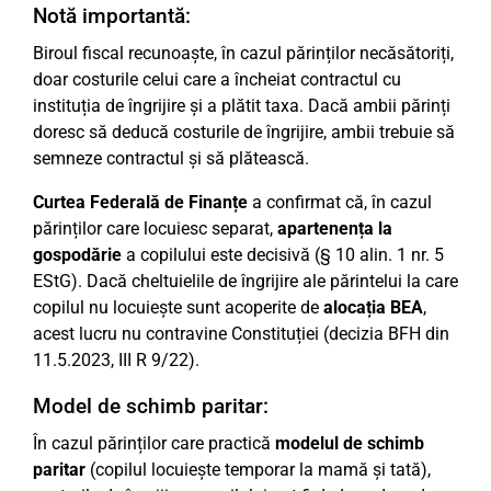
Notă importantă:
Biroul fiscal recunoaște, în cazul părinților necăsătoriți,
doar costurile celui care a încheiat contractul cu
instituția de îngrijire și a plătit taxa. Dacă ambii părinți
doresc să deducă costurile de îngrijire, ambii trebuie să
semneze contractul și să plătească.
Curtea Federală de Finanțe
a confirmat că, în cazul
părinților care locuiesc separat,
apartenența la
gospodărie
a copilului este decisivă (§ 10 alin. 1 nr. 5
EStG). Dacă cheltuielile de îngrijire ale părintelui la care
copilul nu locuiește sunt acoperite de
alocația BEA
,
acest lucru nu contravine Constituției (decizia BFH din
11.5.2023, III R 9/22).
Model de schimb paritar:
În cazul părinților care practică
modelul de schimb
paritar
(copilul locuiește temporar la mamă și tată),