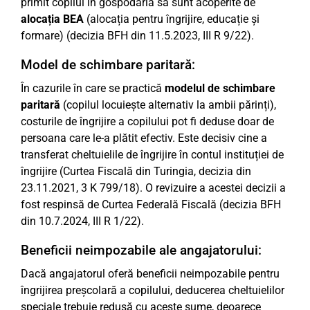
primit copilul în gospodăria sa sunt acoperite de
alocația BEA
(alocația pentru îngrijire, educație și
formare) (decizia BFH din 11.5.2023, III R 9/22).
Model de schimbare paritară:
În cazurile în care se practică
modelul de schimbare
paritară
(copilul locuiește alternativ la ambii părinți),
costurile de îngrijire a copilului pot fi deduse doar de
persoana care le-a plătit efectiv. Este decisiv cine a
transferat cheltuielile de îngrijire în contul instituției de
îngrijire (Curtea Fiscală din Turingia, decizia din
23.11.2021, 3 K 799/18). O revizuire a acestei decizii a
fost respinsă de Curtea Federală Fiscală (decizia BFH
din 10.7.2024, III R 1/22).
Beneficii neimpozabile ale angajatorului:
Dacă angajatorul oferă beneficii neimpozabile pentru
îngrijirea preșcolară a copilului, deducerea cheltuielilor
speciale trebuie redusă cu aceste sume, deoarece