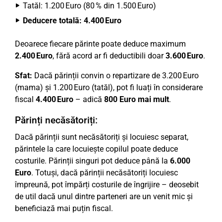
Tatăl: 1.200 Euro (80 % din 1.500 Euro)
Deducere totală: 4.400 Euro
Deoarece fiecare părinte poate deduce maximum
2.400 Euro
, fără acord ar fi deductibili doar
3.600 Euro
.
Sfat:
Dacă părinții convin o repartizare de 3.200 Euro
(mama) și 1.200 Euro (tatăl), pot fi luați în considerare
fiscal
4.400 Euro
– adică
800 Euro mai mult
.
Părinți necăsătoriți:
Dacă părinții sunt necăsătoriți și locuiesc separat,
părintele la care locuiește copilul poate deduce
costurile. Părinții singuri pot deduce până la
6.000
Euro
. Totuși, dacă părinții necăsătoriți locuiesc
împreună, pot împărți costurile de îngrijire – deosebit
de util dacă unul dintre parteneri are un venit mic și
beneficiază mai puțin fiscal.