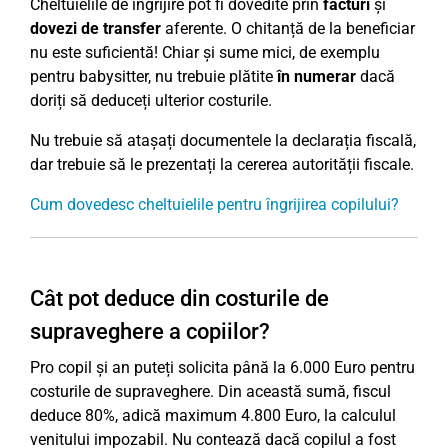
Cheltuielile de îngrijire pot fi dovedite prin
facturi
și
dovezi de transfer
aferente. O chitanță de la beneficiar
nu este suficientă! Chiar și sume mici, de exemplu
pentru babysitter, nu trebuie plătite
în numerar
dacă
doriți să deduceți ulterior costurile.
Nu trebuie să atașați documentele la declarația fiscală,
dar trebuie să le prezentați la cererea autorității fiscale.
Cum dovedesc cheltuielile pentru îngrijirea copilului?
Cât pot deduce din costurile de
supraveghere a copiilor?
Pro copil și an puteți solicita până la 6.000 Euro pentru
costurile de supraveghere. Din această sumă, fiscul
deduce 80%, adică maximum 4.800 Euro, la calculul
venitului impozabil. Nu contează dacă copilul a fost