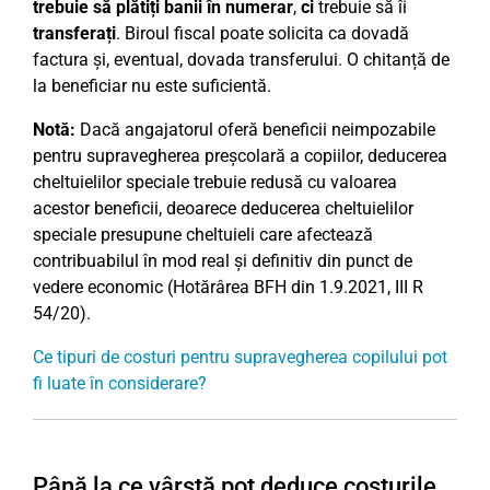
trebuie să plătiți banii în numerar
,
ci
trebuie să îi
transferați
. Biroul fiscal poate solicita ca dovadă
factura și, eventual, dovada transferului. O chitanță de
la beneficiar nu este suficientă.
Notă:
Dacă angajatorul oferă beneficii neimpozabile
pentru supravegherea preșcolară a copiilor, deducerea
cheltuielilor speciale trebuie redusă cu valoarea
acestor beneficii, deoarece deducerea cheltuielilor
speciale presupune cheltuieli care afectează
contribuabilul în mod real și definitiv din punct de
vedere economic (Hotărârea BFH din 1.9.2021, III R
54/20).
Ce tipuri de costuri pentru supravegherea copilului pot
fi luate în considerare?
Până la ce vârstă pot deduce costurile