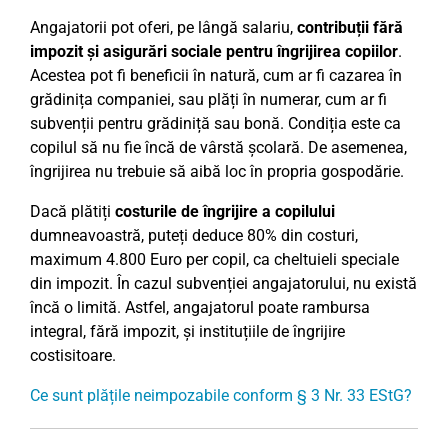
Angajatorii pot oferi, pe lângă salariu,
contribuții fără
impozit și asigurări sociale pentru îngrijirea copiilor
.
Acestea pot fi beneficii în natură, cum ar fi cazarea în
grădinița companiei, sau plăți în numerar, cum ar fi
subvenții pentru grădiniță sau bonă. Condiția este ca
copilul să nu fie încă de vârstă școlară. De asemenea,
îngrijirea nu trebuie să aibă loc în propria gospodărie.
Dacă plătiți
costurile de îngrijire a copilului
dumneavoastră, puteți deduce 80% din costuri,
maximum 4.800 Euro per copil, ca cheltuieli speciale
din impozit. În cazul subvenției angajatorului, nu există
încă o limită. Astfel, angajatorul poate rambursa
integral, fără impozit, și instituțiile de îngrijire
costisitoare.
Ce sunt plățile neimpozabile conform § 3 Nr. 33 EStG?