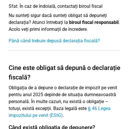
Sfat: În caz de îndoială, contactați biroul fiscal
Nu sunteți sigur dacă sunteți obligat să depuneți
declarația? Atunci întrebați la
biroul fiscal responsabil
.
Acolo veți primi informații de încredere.
Până când trebuie depusă declarația fiscală?
Cine este obligat să depună o declarație
fiscală?
Obligația de a depune o declarație de impozit pe venit
pentru anul 2025 depinde de situația dumneavoastră
personală. În multe cazuri, nu există o obligație –
totuși, există excepții. Baza legală este
§ 46 Legea
impozitului pe venit (EStG)
.
Când există obligația de depunere?