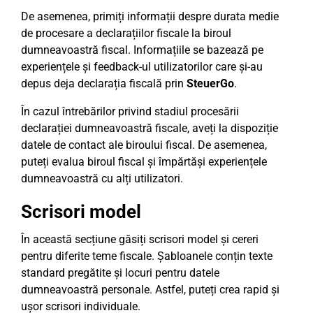
De asemenea, primiți informații despre durata medie
de procesare a declarațiilor fiscale la biroul
dumneavoastră fiscal. Informațiile se bazează pe
experiențele și feedback-ul utilizatorilor care și-au
depus deja declarația fiscală prin
SteuerGo
.
În cazul întrebărilor privind stadiul procesării
declarației dumneavoastră fiscale, aveți la dispoziție
datele de contact ale biroului fiscal. De asemenea,
puteți evalua biroul fiscal și împărtăși experiențele
dumneavoastră cu alți utilizatori.
Scrisori model
În această secțiune găsiți scrisori model și cereri
pentru diferite teme fiscale. Șabloanele conțin texte
standard pregătite și locuri pentru datele
dumneavoastră personale. Astfel, puteți crea rapid și
ușor scrisori individuale.