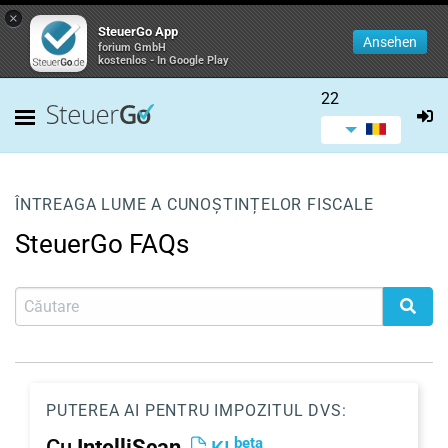
×
SteuerGo App
Ansehen
forium GmbH
kostenlos - In Google Play
22
ÎNTREAGA LUME A CUNOȘTINȚELOR FISCALE
SteuerGo FAQs
PUTEREA AI PENTRU IMPOZITUL DVS:
beta
Cu
IntelliScan