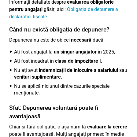
Informații detaliate despre
evaluarea obligatorie
pentru angajați
găsiți aici:
Obligația de depunere a
declarației fiscale
.
Când nu există obligația de depunere?
Depunerea nu este de obicei
necesară
dacă:
Ați fost angajat la
un singur angajator
în 2025,
Ați fost încadrat în
clasa de impozitare I
,
Nu ați avut
indemnizații de înlocuire a salariului
sau
venituri suplimentare
,
Nu se aplică niciunul dintre cazurile speciale
menționate.
Sfat: Depunerea voluntară poate fi
avantajoasă
Chiar și fără obligație, o așa-numită
evaluare la cerere
poate fi avantajoasă. Mulți angajați primesc în medie