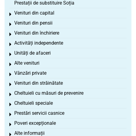
Prestații de substituire Soția
Venituri din capital
Toggle menu
Venituri din pensii
Toggle menu
Venituri din închiriere
Toggle menu
Activități independente
Toggle menu
Unități de afaceri
Toggle menu
Alte venituri
Toggle menu
Vânzări private
Toggle menu
Venituri din străinătate
Toggle menu
Cheltuieli cu măsuri de prevenire
Toggle menu
Cheltuieli speciale
Toggle menu
Prestări servicii casnice
Toggle menu
Poveri excepționale
Toggle menu
Alte informații
Toggle menu