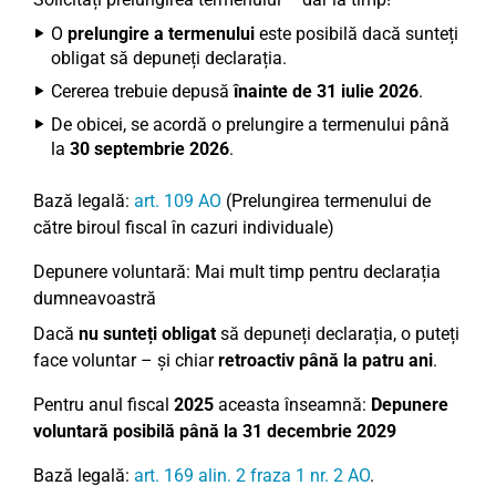
O
prelungire a termenului
este posibilă dacă sunteți
obligat să depuneți declarația.
Cererea trebuie depusă
înainte de 31 iulie 2026
.
De obicei, se acordă o prelungire a termenului până
la
30 septembrie 2026
.
Bază legală:
art. 109 AO
(Prelungirea termenului de
către biroul fiscal în cazuri individuale)
Depunere voluntară: Mai mult timp pentru declarația
dumneavoastră
Dacă
nu sunteți obligat
să depuneți declarația, o puteți
face voluntar – și chiar
retroactiv până la patru ani
.
Pentru anul fiscal
2025
aceasta înseamnă:
Depunere
voluntară posibilă până la 31 decembrie 2029
Bază legală:
art. 169 alin. 2 fraza 1 nr. 2 AO
.