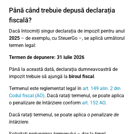
Până când trebuie depusă declarația
fiscală?
Dacă întocmiți singur declarația de impozit pentru anul
2025
– de exemplu, cu SteuerGo –, se aplică următorul
termen legal:
Termen de depunere:
31 iulie 2026
Până la această dată, declarația dumneavoastră de
impozit trebuie să ajungă la
biroul fiscal
.
Termenul este reglementat legal în
art. 149 alin. 2 din
Codul fiscal (AO)
. Dacă ratați termenul, se poate aplica
o penalizare de întârziere conform
art. 152 AO
.
Dacă ratați termenul, se poate aplica o
penalizare de
întârziere
.
Solicitați prelungirea termenului – dar la timp!