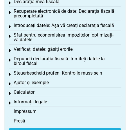
Declarația mea fiscală
Toggle menu
Recuperare electronică de date: Declarația fiscală
Toggle menu
precompletată
Introduceți datele: Așa vă creați declarația fiscală
Toggle menu
Sfat pentru economisirea impozitelor: optimizați-
Toggle menu
vă datele
Verificați datele: găsiți erorile
Toggle menu
Depuneți declarația fiscală: trimiteți datele la
Toggle menu
biroul fiscal
Steuerbescheid prüfen: Kontrolle muss sein
Toggle menu
Ajutor și exemple
Toggle menu
Calculator
Toggle menu
Informații legale
Toggle menu
Impressum
Presă