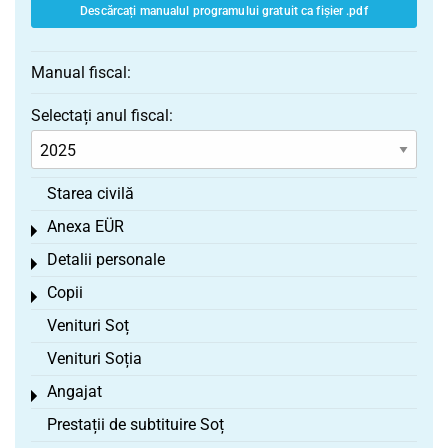
Descărcați manualul programului gratuit ca fișier .pdf
Manual fiscal:
Selectați anul fiscal:
Starea civilă
Anexa EÜR
Toggle menu
Detalii personale
Toggle menu
Copii
Toggle menu
Venituri Soț
Venituri Soția
Angajat
Toggle menu
Prestații de subtituire Soț