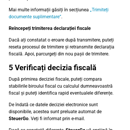
Mai multe informații găsiți în secțiunea
„Trimiteți
documente suplimentare“
.
Reîncepeți trimiterea declarației fiscale
Dacă ați constatat o eroare după transmitere, puteți
reseta procesul de trimitere și retransmite declarația
fiscală. Apoi, parcurgeți din nou pașii de trimitere.
5 Verificați decizia fiscală
După primirea deciziei fiscale, puteți compara
stabilirile biroului fiscal cu calculul dumneavoastră
fiscal și puteți identifica rapid eventualele diferențe.
De îndată ce datele deciziei electronice sunt
disponibile, acestea sunt preluate automat de
SteuerGo
. Veți fi informat prin e-mail.