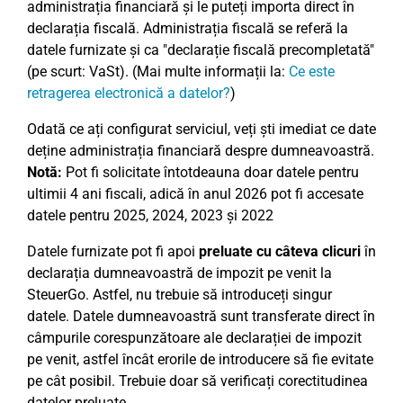
administrația financiară și le puteți importa direct în
declarația fiscală. Administrația fiscală se referă la
datele furnizate și ca "declarație fiscală precompletată"
(pe scurt: VaSt). (Mai multe informații la:
Ce este
retragerea electronică a datelor?
)
Odată ce ați configurat serviciul, veți ști imediat ce date
deține administrația financiară despre dumneavoastră.
Notă:
Pot fi solicitate întotdeauna doar datele pentru
ultimii 4 ani fiscali, adică în anul 2026 pot fi accesate
datele pentru 2025, 2024, 2023 și 2022
Datele furnizate pot fi apoi
preluate cu câteva clicuri
în
declarația dumneavoastră de impozit pe venit la
SteuerGo. Astfel, nu trebuie să introduceți singur
datele. Datele dumneavoastră sunt transferate direct în
câmpurile corespunzătoare ale declarației de impozit
pe venit, astfel încât erorile de introducere să fie evitate
pe cât posibil. Trebuie doar să verificați corectitudinea
datelor preluate.