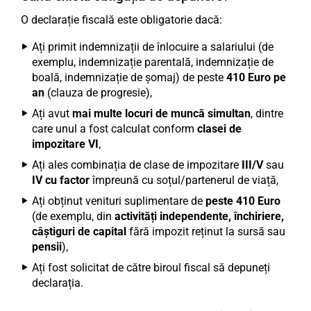
O declarație fiscală este obligatorie dacă:
Ați primit indemnizații de înlocuire a salariului (de
exemplu, indemnizație parentală, indemnizație de
boală, indemnizație de șomaj) de peste
410 Euro pe
an
(clauza de progresie),
Ați avut
mai multe locuri de muncă simultan
, dintre
care unul a fost calculat conform
clasei de
impozitare VI
,
Ați ales combinația de clase de impozitare
III/V
sau
IV cu factor
împreună cu soțul/partenerul de viață,
Ați obținut venituri suplimentare de
peste 410 Euro
(de exemplu, din
activități independente, închiriere,
câștiguri de capital
fără impozit reținut la sursă sau
pensii
),
Ați fost solicitat de către biroul fiscal să depuneți
declarația.