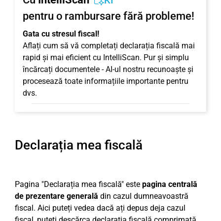
KI
pentru o rambursare fără probleme!
Gata cu stresul fiscal!
Aflați cum să vă completați declarația fiscală mai
rapid și mai eficient cu IntelliScan. Pur și simplu
încărcați documentele - AI-ul nostru recunoaște și
procesează toate informațiile importante pentru
dvs.
Declarația mea fiscală
Pagina "Declarația mea fiscală" este
pagina centrală
de prezentare generală
din cazul dumneavoastră
fiscal. Aici puteți vedea dacă ați depus deja cazul
fiscal, puteți descărca declarația fiscală comprimată