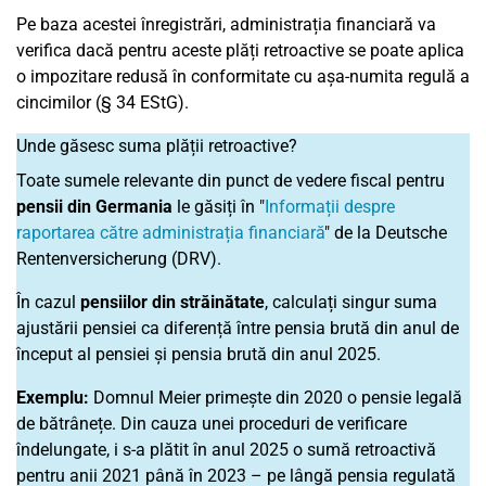
Pe baza acestei înregistrări, administrația financiară va
verifica dacă pentru aceste plăți retroactive se poate aplica
o impozitare redusă în conformitate cu așa-numita regulă a
cincimilor (§ 34 EStG).
Unde găsesc suma plății retroactive?
Toate sumele relevante din punct de vedere fiscal pentru
pensii din Germania
le găsiți în "
Informații despre
raportarea către administrația financiară
" de la Deutsche
Rentenversicherung (DRV).
În cazul
pensiilor din străinătate
, calculați singur suma
ajustării pensiei ca diferență între pensia brută din anul de
început al pensiei și pensia brută din anul 2025.
Exemplu:
Domnul Meier primește din 2020 o pensie legală
de bătrânețe. Din cauza unei proceduri de verificare
îndelungate, i s-a plătit în anul 2025 o sumă retroactivă
pentru anii 2021 până în 2023 – pe lângă pensia regulată