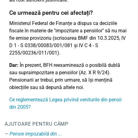
Ce urmează pentru cei afectați?
Ministerul Federal de Finanțe a dispus ca deciziile
fiscale în materie de "impozitare a pensiilor" să nu mai
fie emise provizoriu (scrisoarea BMF din 10.3.2025, IV
D 1 - S 0338/00083/001/081 și IV C 4 - S
2255/00236/011/001).
Dar:
În prezent, BFH reexaminează o posibilă dublă
sau supraimpozitare a pensiilor (Az. X R 9/24).
Pensionarii ar trebui, prin urmare, să își mențină
obiecțiile sau să depună altele noi.
Ce reglementează Legea privind veniturile din pensii
din 2005?
AJUTOARE PENTRU CÂMP
Pensie impozabilă din ...