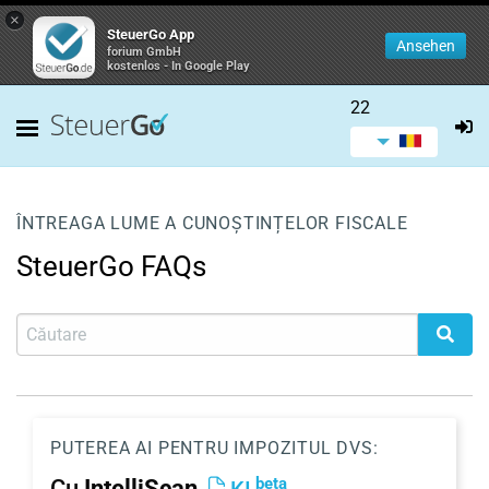
×
SteuerGo App
Ansehen
forium GmbH
kostenlos - In Google Play
22
ÎNTREAGA LUME A CUNOȘTINȚELOR FISCALE
SteuerGo FAQs
PUTEREA AI PENTRU IMPOZITUL DVS:
beta
Cu
IntelliScan