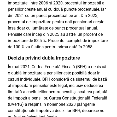
impozitate. Între 2006 și 2020, procentul impozabil al
pensiilor crește anual cu două puncte procentuale, iar
din 2021 cu un punct procentual pe an. Din 2023,
procentul de impozitare pentru noii pensionari crește
însă doar cu jumătate de punct procentual anual.
Pensiile care încep din 2025 au astfel un procent de
impozitare de 83,5 %. Procentul complet de impozitare
de 100 % va fi atins pentru prima dată în 2058.
Decizia privind dubla impozitare
În mai 2021, Curtea Federală Fiscală (BFH) a decis că
o dublă impozitare a pensiilor este posibilă doar în
cazuri individuale. BFH consideră că sistemul de bază
al impozitării pensiilor este legal, inclusiv deducerea
limitată a cheltuielilor pentru pensii și scutirea parțială
de impozit a pensiilor. Curtea Constituțională Federală
(BVerfG) a respins în noiembrie 2023 plângerile
constituționale împotriva deciziilor BFH, deoarece nu
au fost suficient justificate.