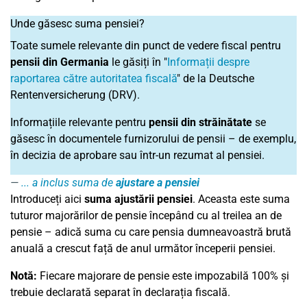
Unde găsesc suma pensiei?
Toate sumele relevante din punct de vedere fiscal pentru
pensii din Germania
le găsiți în "
Informații despre
raportarea către autoritatea fiscală
" de la Deutsche
Rentenversicherung (DRV).
Informațiile relevante pentru
pensii din străinătate
se
găsesc în documentele furnizorului de pensii – de exemplu,
în decizia de aprobare sau într-un rezumat al pensiei.
... a inclus suma de
ajustare a pensiei
Introduceți aici
suma ajustării pensiei
. Aceasta este suma
tuturor majorărilor de pensie începând cu al treilea an de
pensie – adică suma cu care pensia dumneavoastră brută
anuală a crescut față de anul următor începerii pensiei.
Notă:
Fiecare majorare de pensie este impozabilă 100% și
trebuie declarată separat în declarația fiscală.