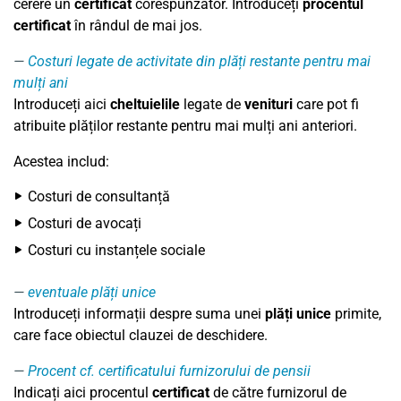
cerere un
certificat
corespunzător. Introduceți
procentul
certificat
în rândul de mai jos.
Costuri legate de activitate din plăți restante pentru mai
mulți ani
Introduceți aici
cheltuielile
legate de
venituri
care pot fi
atribuite plăților restante pentru mai mulți ani anteriori.
Acestea includ:
Costuri de consultanță
Costuri de avocați
Costuri cu instanțele sociale
eventuale plăți unice
Introduceți informații despre suma unei
plăți unice
primite,
care face obiectul clauzei de deschidere.
Procent cf. certificatului furnizorului de pensii
Indicați aici procentul
certificat
de către furnizorul de