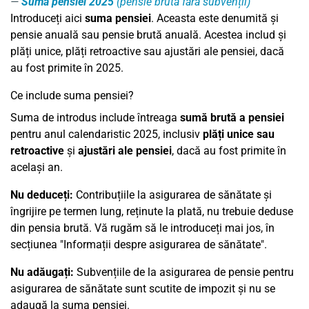
Suma pensiei 2025
(pensie brută fără subvenții)
Introduceți aici
suma pensiei
. Aceasta este denumită și
pensie anuală sau pensie brută anuală. Acestea includ și
plăți unice, plăți retroactive sau ajustări ale pensiei, dacă
au fost primite în 2025.
Ce include suma pensiei?
Suma de introdus include întreaga
sumă brută a pensiei
pentru anul calendaristic 2025, inclusiv
plăți unice sau
retroactive
și
ajustări ale pensiei
, dacă au fost primite în
același an.
Nu deduceți:
Contribuțiile la asigurarea de sănătate și
îngrijire pe termen lung, reținute la plată, nu trebuie deduse
din pensia brută. Vă rugăm să le introduceți mai jos, în
secțiunea "Informații despre asigurarea de sănătate".
Nu adăugați:
Subvențiile de la asigurarea de pensie pentru
asigurarea de sănătate sunt scutite de impozit și nu se
adaugă la suma pensiei.