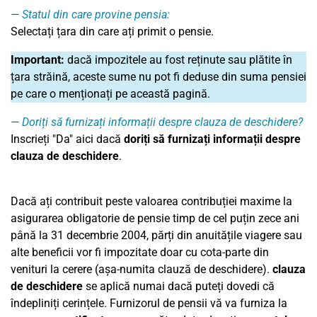
Statul din care provine pensia:
Selectați țara din care ați primit o pensie.
Important:
dacă impozitele au fost reținute sau plătite în
țara străină, aceste sume nu pot fi deduse din suma pensiei
pe care o menționați pe această pagină.
Doriți să furnizați informații despre clauza de deschidere?
Inscrieți "Da" aici dacă
doriți să furnizați informații despre
clauza de deschidere
.
Dacă ați contribuit peste valoarea contribuției maxime la
asigurarea obligatorie de pensie timp de cel puțin zece ani
până la 31 decembrie 2004, părți din anuitățile viagere sau
alte beneficii vor fi impozitate doar cu cota-parte din
venituri la cerere (așa-numita clauză de deschidere).
clauza
de deschidere
se aplică numai dacă puteți dovedi că
îndepliniți cerințele. Furnizorul de pensii vă va furniza la