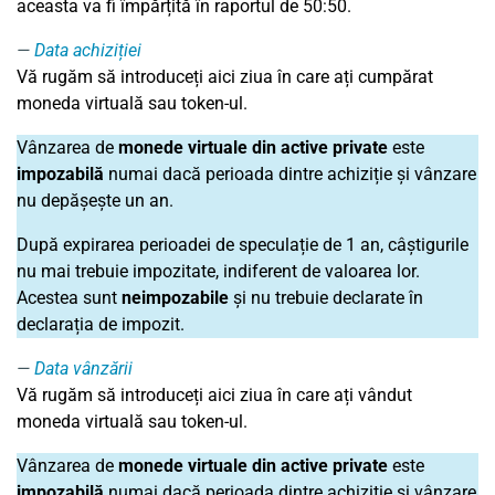
aceasta va fi împărțită în raportul de 50:50.
Data achiziției
Vă rugăm să introduceți aici ziua în care ați cumpărat
moneda virtuală sau token-ul.
Vânzarea de
monede virtuale din active private
este
impozabilă
numai dacă perioada dintre achiziție și vânzare
nu depășește un an.
După expirarea perioadei de speculație de 1 an, câștigurile
nu mai trebuie impozitate, indiferent de valoarea lor.
Acestea sunt
neimpozabile
și nu trebuie declarate în
declarația de impozit.
Data vânzării
Vă rugăm să introduceți aici ziua în care ați vândut
moneda virtuală sau token-ul.
Vânzarea de
monede virtuale din active private
este
impozabilă
numai dacă perioada dintre achiziție și vânzare