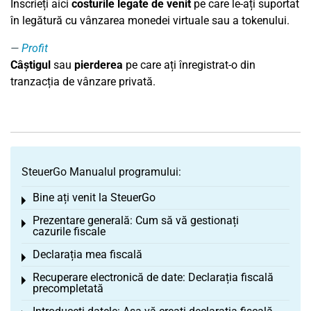
Inscrieți aici
costurile legate de venit
pe care le-ați suportat
în legătură cu vânzarea monedei virtuale sau a tokenului.
Profit
Câștigul
sau
pierderea
pe care ați înregistrat-o din
tranzacția de vânzare privată.
SteuerGo Manualul programului:
Bine ați venit la SteuerGo
Toggle menu
Prezentare generală: Cum să vă gestionați
Toggle menu
cazurile fiscale
Declarația mea fiscală
Toggle menu
Recuperare electronică de date: Declarația fiscală
Toggle menu
precompletată