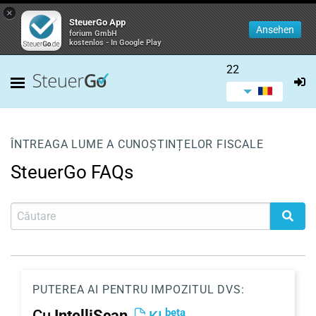
×
SteuerGo App
Ansehen
forium GmbH
kostenlos - In Google Play
22
ÎNTREAGA LUME A CUNOȘTINȚELOR FISCALE
SteuerGo FAQs
PUTEREA AI PENTRU IMPOZITUL DVS:
beta
Cu
IntelliScan