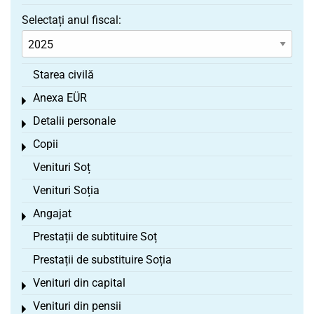
Selectați anul fiscal:
Starea civilă
Anexa EÜR
Toggle menu
Detalii personale
Toggle menu
Copii
Toggle menu
Venituri Soț
Venituri Soția
Angajat
Toggle menu
Prestații de subtituire Soț
Prestații de substituire Soția
Venituri din capital
Toggle menu
Venituri din pensii
Toggle menu