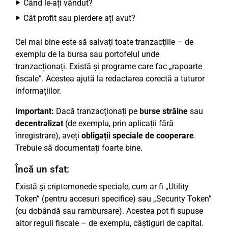
Când le-ați vândut?
Cât profit sau pierdere ați avut?
Cel mai bine este să salvați toate tranzacțiile – de
exemplu de la bursa sau portofelul unde
tranzacționați. Există și programe care fac „rapoarte
fiscale”. Acestea ajută la redactarea corectă a tuturor
informațiilor.
Important:
Dacă tranzacționați pe
burse străine
sau
decentralizat
(de exemplu, prin aplicații fără
înregistrare), aveți
obligații speciale de cooperare
.
Trebuie să documentați foarte bine.
Încă un sfat:
Există și criptomonede speciale, cum ar fi „Utility
Token” (pentru accesuri specifice) sau „Security Token”
(cu dobândă sau rambursare). Acestea pot fi supuse
altor reguli fiscale – de exemplu, câștiguri de capital.