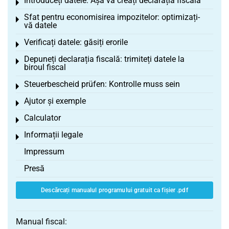
Introduceți datele: Așa vă creați declarația fiscală
Toggle menu
Sfat pentru economisirea impozitelor: optimizați-
Toggle menu
vă datele
Verificați datele: găsiți erorile
Toggle menu
Depuneți declarația fiscală: trimiteți datele la
Toggle menu
biroul fiscal
Steuerbescheid prüfen: Kontrolle muss sein
Toggle menu
Ajutor și exemple
Toggle menu
Calculator
Toggle menu
Informații legale
Toggle menu
Impressum
Presă
Descărcați manualul programului gratuit ca fișier .pdf
Manual fiscal: