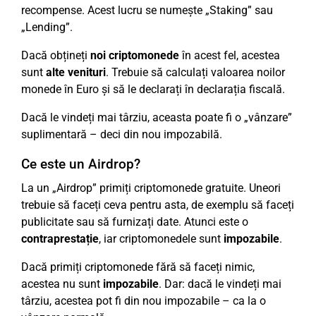
recompense. Acest lucru se numește „Staking” sau
„Lending”.
Dacă obțineți
noi criptomonede
în acest fel, acestea
sunt
alte venituri
. Trebuie să calculați valoarea noilor
monede în Euro și să le declarați în declarația fiscală.
Dacă le vindeți mai târziu, aceasta poate fi o „vânzare”
suplimentară – deci din nou impozabilă.
Ce este un Airdrop?
La un „Airdrop” primiți criptomonede gratuite. Uneori
trebuie să faceți ceva pentru asta, de exemplu să faceți
publicitate sau să furnizați date. Atunci este o
contraprestație
, iar criptomonedele sunt
impozabile
.
Dacă primiți criptomonede fără să faceți nimic,
acestea nu sunt
impozabile
. Dar: dacă le vindeți mai
târziu, acestea pot fi din nou impozabile – ca la o