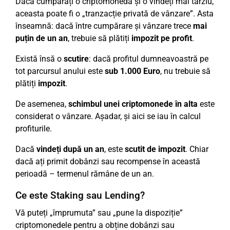
Dacă cumpărați o criptomonedă și o vindeți mai târziu,
aceasta poate fi o „tranzacție privată de vânzare”. Asta
înseamnă: dacă între cumpărare și vânzare trece
mai
puțin de un an
, trebuie să plătiți
impozit pe profit
.
Există însă o
scutire
: dacă profitul dumneavoastră pe
tot parcursul anului este
sub 1.000 Euro
, nu trebuie să
plătiți
impozit
.
De asemenea,
schimbul unei criptomonede în alta
este
considerat o vânzare. Așadar, și aici se iau în calcul
profiturile.
Dacă
vindeți după un an
, este
scutit de impozit
. Chiar
dacă ați primit dobânzi sau recompense în această
perioadă – termenul rămâne de un an.
Ce este Staking sau Lending?
Vă puteți „împrumuta” sau „pune la dispoziție”
criptomonedele pentru a obține dobânzi sau