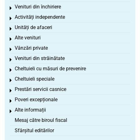
Venituri din închiriere
Toggle menu
Activități independente
Toggle menu
Unități de afaceri
Toggle menu
Alte venituri
Toggle menu
Vânzări private
Toggle menu
Venituri din străinătate
Toggle menu
Cheltuieli cu măsuri de prevenire
Toggle menu
Cheltuieli speciale
Toggle menu
Prestări servicii casnice
Toggle menu
Poveri excepționale
Toggle menu
Alte informații
Toggle menu
Mesaj către biroul fiscal
Sfârșitul editărilor